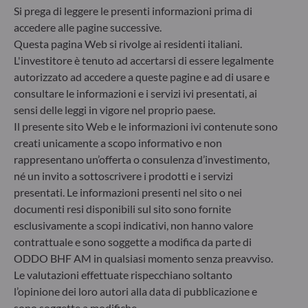
Si prega di leggere le presenti informazioni prima di
d’investimento. Articolo 8: Il team di gestione
affronta i rischi di sostenibilità integrando criteri
accedere alle pagine successive.
ESG (Ambientali e/o Sociali e/o di Governance) nei
Questa pagina Web si rivolge ai residenti italiani.
suoi processi decisionali d’investimento. Articolo 9:
L'investitore è tenuto ad accertarsi di essere legalmente
Il team di gestione persegue un rigido obiettivo
autorizzato ad accedere a queste pagine e ad di usare e
d’investimento sostenibile che apporti un
consultare le informazioni e i servizi ivi presentati, ai
contributo significativo nel superare le sfide della
sensi delle leggi in vigore nel proprio paese.
transizione ecologica e affronta i rischi di
Il presente sito Web e le informazioni ivi contenute sono
sostenibilità avvalendosi dei rating forniti dal
fornitore di dati ESG esterno della Società di
creati unicamente a scopo informativo e non
gestione.
rappresentano un’offerta o consulenza d’investimento,
né un invito a sottoscrivere i prodotti e i servizi
presentati. Le informazioni presenti nel sito o nei
documenti resi disponibili sul sito sono fornite
esclusivamente a scopi indicativi, non hanno valore
contrattuale e sono soggette a modifica da parte di
ODDO BHF AM in qualsiasi momento senza preavviso.
Le valutazioni effettuate rispecchiano soltanto
l’opinione dei loro autori alla data di pubblicazione e
sono soggette a modifiche.