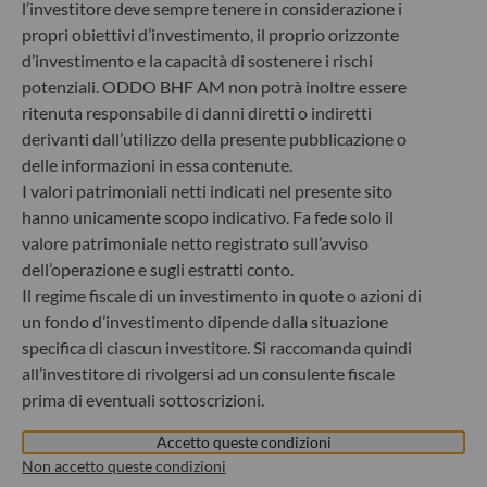
l’investitore deve sempre tenere in considerazione i
propri obiettivi d’investimento, il proprio orizzonte
Gallusanlage 8
d’investimento e la capacità di sostenere i rischi
60329 Frankfurt am Main
Germania
potenziali. ODDO BHF AM non potrà inoltre essere
ritenuta responsabile di danni diretti o indiretti
+49 (0) 69 920 50 0
Società di gestione del risparmio autorizzata dal
derivanti dall’utilizzo della presente pubblicazione o
Bundesanstalt für Finanzdienstleistungsaufsicht (“BaFin”)
delle informazioni in essa contenute.
Registro delle imprese : HRB 11971 Tribunale distrettuale
I valori patrimoniali netti indicati nel presente sito
di Düsseldorf
hanno unicamente scopo indicativo. Fa fede solo il
valore patrimoniale netto registrato sull’avviso
dell’operazione e sugli estratti conto.
ODDO BHF Asset Management LUX
Il regime fiscale di un investimento in quote o azioni di
6, rue Gabriel Lippmann
un fondo d’investimento dipende dalla situazione
L-5365 Munsbach
specifica di ciascun investitore. Si raccomanda quindi
Lussemburgo
all’investitore di rivolgersi ad un consulente fiscale
+352 45 76 76 245
prima di eventuali sottoscrizioni.
Società di gestione patrimoniale approvata dalla
Commission de Surveillance du Secteur Financier (CSSF) –
Accetto queste condizioni
Registro commerciale: B 29891
Non accetto queste condizioni