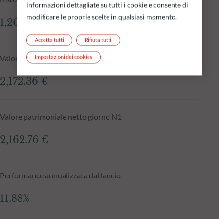
informazioni dettagliate su tutti i cookie e consente di
modificare le proprie scelte in qualsiasi momento.
1,205.36 mln €
Accetta tutti
Rifiuta tutti
Valore patrimoniale netto al 05.08.2026
Impostazioni dei cookies
2,172.36 €
Valore patrimoniale netto giorno N1
2,162.76 €
Performance annualizzata dal lancio
11.88%