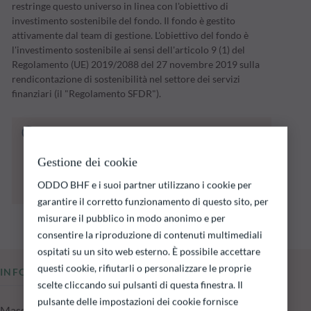
restringe questo universo in linea con l'obiettivo di
investimento sostenibile del fondo. Il fondo è gestito
attivamente dal team di gestione. L'obiettivo del fondo è
l'investimento sostenibile ai sensi dell'articolo 9 (1) del
Regolamento (UE) 2019/2088 del 27 novembre 2019 sulla
rendicontazione di sostenibilità nel settore dei servizi
finanziari (il "Regolamento SFDR").
Il fondo indicato di seguito comporta un
rischio di perdita di capitale.
Si ricorda che i rendimenti passati non sono
Gestione dei cookie
indicativi di quelli futuri e possono variare nel
ODDO BHF e i suoi partner utilizzano i cookie per
tempo.
garantire il corretto funzionamento di questo sito, per
misurare il pubblico in modo anonimo e per
consentire la riproduzione di contenuti multimediali
ospitati su un sito web esterno. È possibile accettare
questi cookie, rifiutarli o personalizzare le proprie
INFORMAZIONI CHIAVE
scelte cliccando sui pulsanti di questa finestra. Il
pulsante delle impostazioni dei cookie fornisce
Masse in gestione del fondo al 05.08.2026