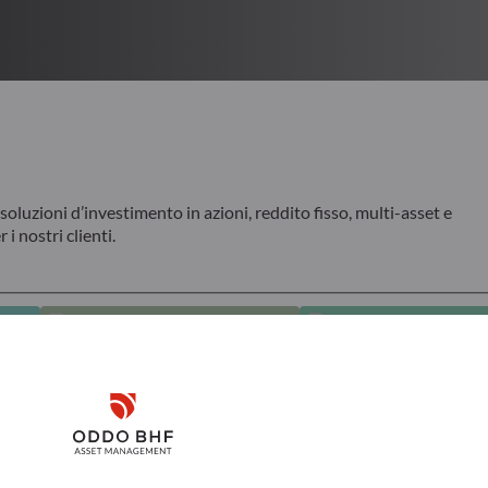
luzioni d’investimento in azioni, reddito fisso, multi-asset e
i nostri clienti.
ALE
AZIONARIO QUANTITATIVI
AZIONARIO TEMAT
Disclaimer
Remember me for 30 days