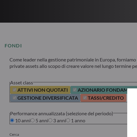
FONDI
Come leader nella gestione patrimoniale in Europa, forniamo so
private assets allo scopo di creare valore nel lungo termine per 
Asset class
ATTIVI NON QUOTATI
AZIONARIO FONDAMENT
GESTIONE DIVERSIFICATA
TASSI/CREDITO
Performance annualizzata (selezione del periodo)
10 anni
5 anni
3 anni
1 anno
Cerca