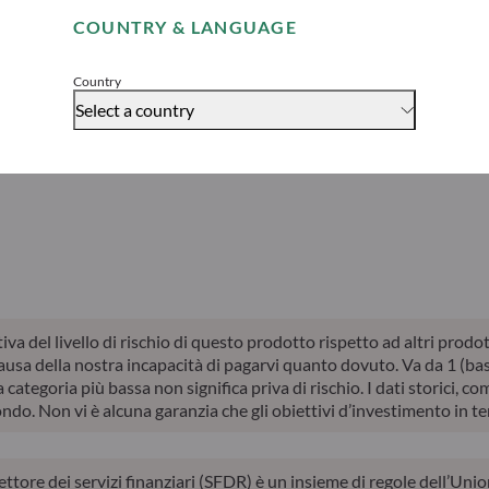
COUNTRY & LANGUAGE
Accept
erdita di capitale.
Country
quelli futuri e possono variare nel tempo.
Select a country
Performance
Performance
Perform
niale
annualizzata
annualizzata
annualiz
dal lancio
a 10 anni
da inizio
ativa del livello di rischio di questo prodotto rispetto ad altri prod
sa della nostra incapacità di pagarvi quanto dovuto. Va da 1 (bass
 categoria più bassa non significa priva di rischio. I dati storici, co
fondo. Non vi è alcuna garanzia che gli obiettivi d’investimento in t
settore dei servizi finanziari (SFDR) è un insieme di regole dell’Uni