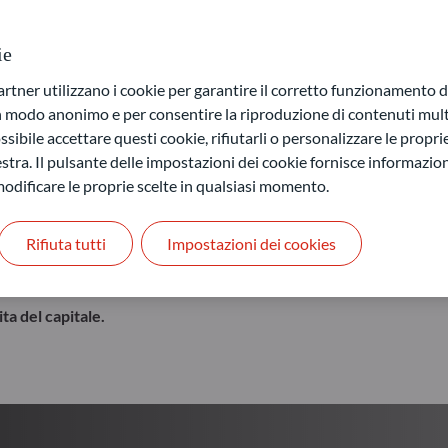
i di mercato
Il nostro obiettivo: Fornire a
ie
ner utilizzano i cookie per garantire il corretto funzionamento di
Per saperne di più
in modo anonimo e per consentire la riproduzione di contenuti mult
sibile accettare questi cookie, rifiutarli o personalizzare le propri
stra. Il pulsante delle impostazioni dei cookie fornisce informazioni
odificare le proprie scelte in qualsiasi momento.
Rifiuta tutti
Impostazioni dei cookies
ta del capitale.