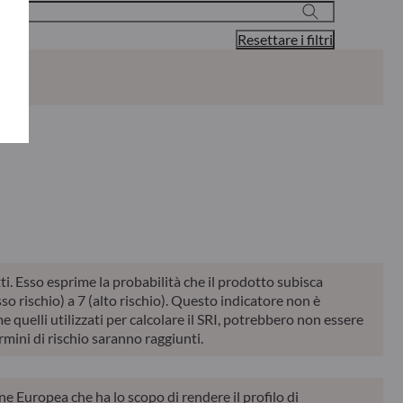
Resettare i filtri
ance
Indicatore di
Classificazione
zata
Report
KID
rischio*
SFDR**
 anno
otti. Esso esprime la probabilità che il prodotto subisca
o rischio) a 7 (alto rischio). Questo indicatore non è
me quelli utilizzati per calcolare il SRI, potrebbero non essere
ermini di rischio saranno raggiunti.
one Europea che ha lo scopo di rendere il profilo di