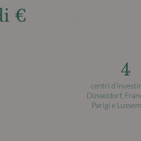
di €
4
centri d’invest
Düsseldorf, Fran
Parigi e Lusse