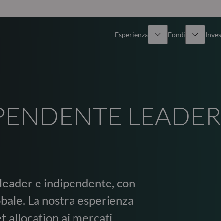
Esperienza
Fondi
Inves
Panoramica
Tutti i fondi
Azionario
Fondi selezionati
PENDENTE LEADER
Reddito fisso
Come sottoscrivere
Multi-Asset
 leader e indipendente, con
Private Assets
obale. La nostra esperienza
et allocation ai mercati