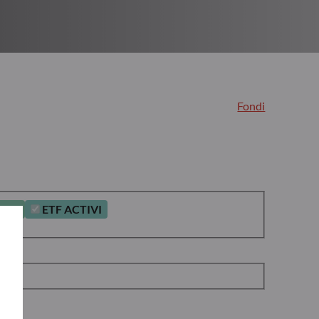
Fondi
ICO
ETF ACTIVI