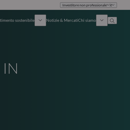
Investitore non professionale
it
timento sostenibile
Notizie & Mercati
Chi siamo
Panoramica
Identità
Approccio
Governance
 IN
Pubblicazioni
Team vendite
Sedi
Conttati