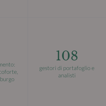
108
imento:
gestori di portafoglio e
coforte,
analisti
mburgo