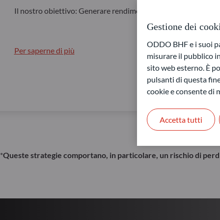
Il nostro obiettivo: Generare rendimento in diverse condizion
Gestione dei cook
ODDO BHF e i suoi part
Per saperne di più
misurare il pubblico 
sito web esterno. È pos
pulsanti di questa fine
cookie e consente di m
Accetta tutti
*
Queste strategie comportano, in particolare, un rischio di perdi