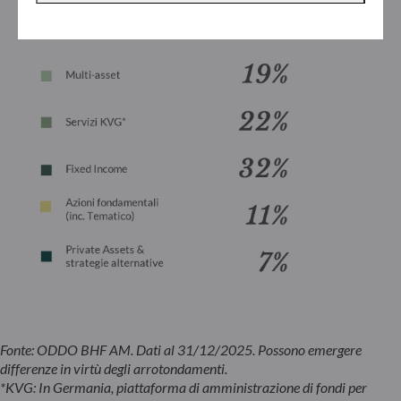
Fonte: ODDO BHF AM. Dati al 31/12/2025. Possono emergere
differenze in virtù degli arrotondamenti.
*KVG: In Germania, piattaforma di amministrazione di fondi per