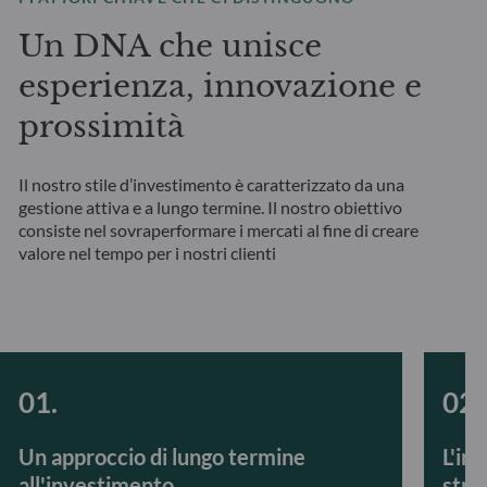
Un DNA che unisce
esperienza, innovazione e
prossimità
Il nostro stile d’investimento è caratterizzato da una
gestione attiva e a lungo termine. Il nostro obiettivo
consiste nel sovraperformare i mercati al fine di creare
valore nel tempo per i nostri clienti
Un approccio di lungo termine
L'in
all'investimento
stra