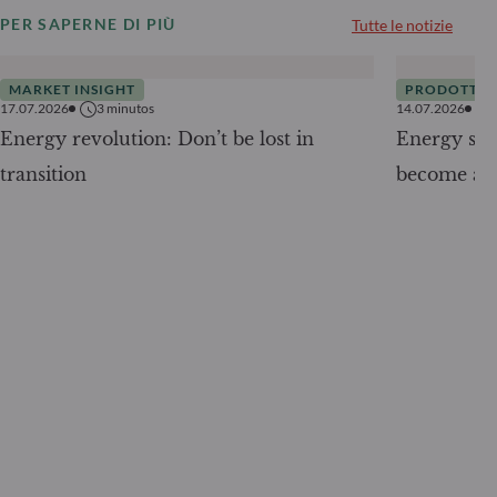
PER SAPERNE DI PIÙ
Tutte le notizie
MARKET INSIGHT
PRODOTTI
17.07.2026
3
minutos
14.07.2026
Energy revolution: Don’t be lost in
Energy secu
transition
become a g