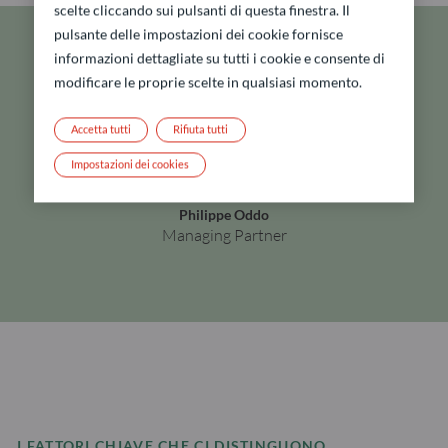
scelte cliccando sui pulsanti di questa finestra. Il
pulsante delle impostazioni dei cookie fornisce
informazioni dettagliate su tutti i cookie e consente di
Con l'obiettivo di creare un
modificare le proprie scelte in qualsiasi momento.
mondo in cui ogni giorno
Accetta tutti
Rifiuta tutti
offre nuove opportunità.
Impostazioni dei cookies
Philippe Oddo
Managing Partner
I FATTORI CHIAVE CHE CI DISTINGUONO