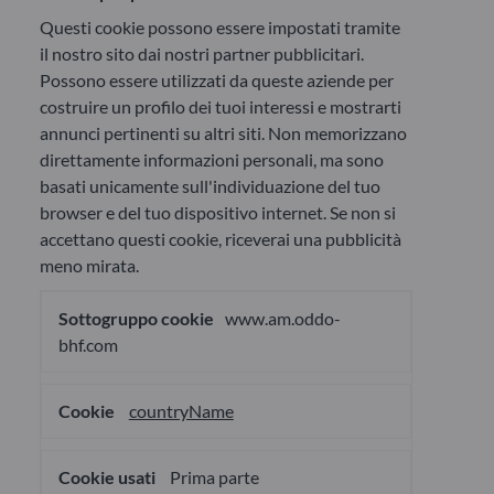
Questi cookie possono essere impostati tramite
il nostro sito dai nostri partner pubblicitari.
Possono essere utilizzati da queste aziende per
costruire un profilo dei tuoi interessi e mostrarti
annunci pertinenti su altri siti. Non memorizzano
direttamente informazioni personali, ma sono
basati unicamente sull'individuazione del tuo
browser e del tuo dispositivo internet. Se non si
accettano questi cookie, riceverai una pubblicità
meno mirata.
Cookie
www.am.oddo-
per
pubblicità
bhf.com
mirata
countryName
Prima parte