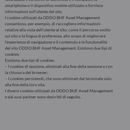
smartphone o il dispositivo mobile utilizzato e fornisce
informazioni sull’utente del sito.
I cookies utilizzati da ODDO BHF Asset Management
consentono, per esempio, di raccogliere informazioni
relative alla vista dell’utente al sito, come il percorso svolto
sul sito o la lingua di preferenza, allo scopo di migliorare
l’esperienza di navigazione e il contenuto e le funzionalità
del sito ODDO BHF Asset Management. Esistono due tipi di
cookies:
Esistono due tipi di cookies:
– I cookies di sessione, eliminati alla fine della sessione e con
la chiusura del browser;
– I cookies persistenti, che sono eliminati dal terminale solo
alla fine della loro vita.
I diversi cookies utilizzati da ODDO BHF Asset Management
e dai suoi partner sono descritti di seguito.