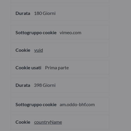
180 Giorni
vimeo.com
vuid
Prima parte
398 Giorni
am.oddo-bhf.com
countryName