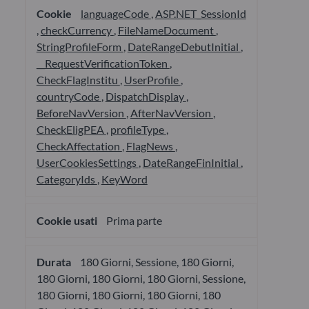
languageCode
,
ASP.NET_SessionId
,
checkCurrency
,
FileNameDocument
,
StringProfileForm
,
DateRangeDebutInitial
,
__RequestVerificationToken
,
CheckFlagInstitu
,
UserProfile
,
countryCode
,
DispatchDisplay
,
BeforeNavVersion
,
AfterNavVersion
,
CheckEligPEA
,
profileType
,
CheckAffectation
,
FlagNews
,
UserCookiesSettings
,
DateRangeFinInitial
,
CategoryIds
,
KeyWord
Prima parte
180 Giorni, Sessione, 180 Giorni,
180 Giorni, 180 Giorni, 180 Giorni, Sessione,
180 Giorni, 180 Giorni, 180 Giorni, 180