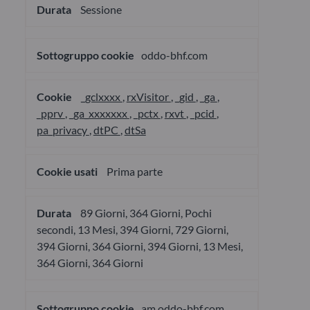
Sessione
oddo-bhf.com
_gclxxxx
,
rxVisitor
,
_gid
,
_ga
,
_pprv
,
_ga_xxxxxxx
,
_pctx
,
rxvt
,
_pcid
,
pa_privacy
,
dtPC
,
dtSa
Prima parte
89 Giorni, 364 Giorni, Pochi
secondi, 13 Mesi, 394 Giorni, 729 Giorni,
394 Giorni, 364 Giorni, 394 Giorni, 13 Mesi,
364 Giorni, 364 Giorni
am.oddo-bhf.com