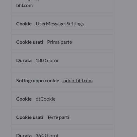
bhf.com
UserMessagesSettings
Prima parte
180 Giorni
oddo-bhf.com
dtCookie
Terze parti
364 Giorni