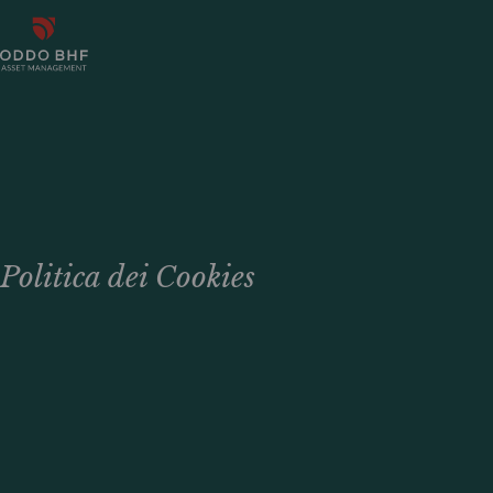
Politica dei Cookies