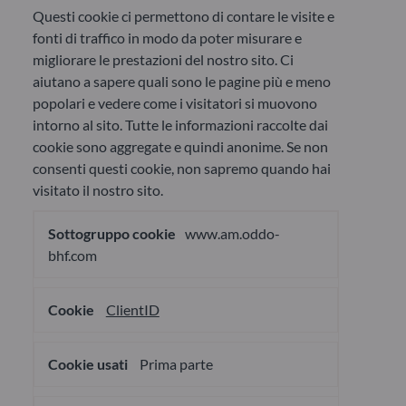
Questi cookie ci permettono di contare le visite e
fonti di traffico in modo da poter misurare e
migliorare le prestazioni del nostro sito. Ci
aiutano a sapere quali sono le pagine più e meno
popolari e vedere come i visitatori si muovono
intorno al sito. Tutte le informazioni raccolte dai
cookie sono aggregate e quindi anonime. Se non
consenti questi cookie, non sapremo quando hai
visitato il nostro sito.
Cookie
www.am.oddo-
di
prestazione
bhf.com
ClientID
Prima parte