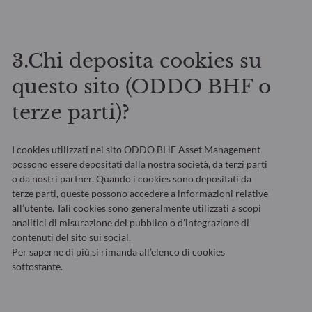
3.Chi deposita cookies su
questo sito (ODDO BHF o
terze parti)?
I cookies utilizzati nel sito ODDO BHF Asset Management
possono essere depositati dalla nostra società, da terzi parti
o da nostri partner. Quando i cookies sono depositati da
terze parti, queste possono accedere a informazioni relative
all’utente. Tali cookies sono generalmente utilizzati a scopi
analitici di misurazione del pubblico o d’integrazione di
contenuti del sito sui social.
Per saperne di più,si rimanda all’elenco di cookies
sottostante.