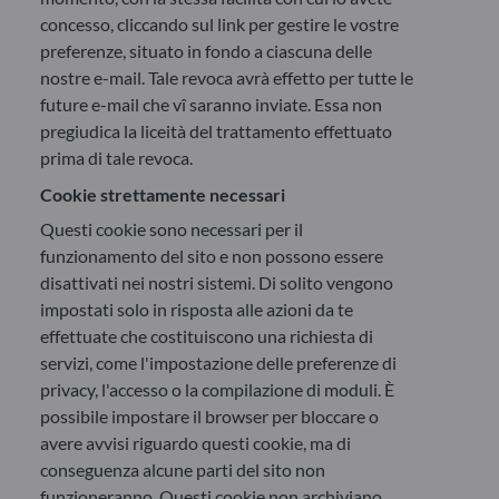
concesso, cliccando sul link per gestire le vostre
preferenze, situato in fondo a ciascuna delle
nostre e-mail. Tale revoca avrà effetto per tutte le
future e-mail che vî saranno inviate. Essa non
pregiudica la liceità del trattamento effettuato
prima di tale revoca.
Cookie strettamente necessari
Questi cookie sono necessari per il
funzionamento del sito e non possono essere
disattivati ​​nei nostri sistemi. Di solito vengono
impostati solo in risposta alle azioni da te
effettuate che costituiscono una richiesta di
servizi, come l'impostazione delle preferenze di
privacy, l'accesso o la compilazione di moduli. È
possibile impostare il browser per bloccare o
avere avvisi riguardo questi cookie, ma di
conseguenza alcune parti del sito non
funzioneranno. Questi cookie non archiviano