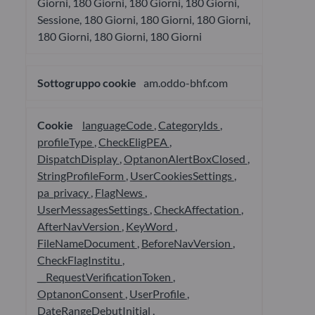
Giorni, 180 Giorni, 180 Giorni, 180 Giorni,
Sessione, 180 Giorni, 180 Giorni, 180 Giorni,
180 Giorni, 180 Giorni, 180 Giorni
am.oddo-bhf.com
languageCode
,
CategoryIds
,
profileType
,
CheckEligPEA
,
DispatchDisplay
,
OptanonAlertBoxClosed
,
StringProfileForm
,
UserCookiesSettings
,
pa_privacy
,
FlagNews
,
UserMessagesSettings
,
CheckAffectation
,
AfterNavVersion
,
KeyWord
,
FileNameDocument
,
BeforeNavVersion
,
CheckFlagInstitu
,
__RequestVerificationToken
,
OptanonConsent
,
UserProfile
,
DateRangeDebutInitial
,