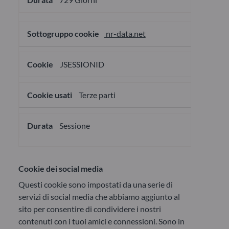
nr-data.net
JSESSIONID
Terze parti
Sessione
Cookie dei social media
Questi cookie sono impostati da una serie di
servizi di social media che abbiamo aggiunto al
sito per consentire di condividere i nostri
contenuti con i tuoi amici e connessioni. Sono in