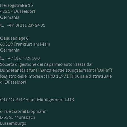
Herzogstraße 15
40217 Düsseldorf
Germania
+49 (0) 211 239 24 01
Gallusanlage 8
60329 Frankfurt am Main
Germania
+49 (0) 69 920 50 0
Società di gestione del risparmio autorizzata dal
Bundesanstalt für Finanzdienstleistungsaufsicht (“BaFin”)
Registro delle imprese : HRB 11971 Tribunale distrettuale
di Düsseldorf
ODDO BHF Asset Management LUX
6, rue Gabriel Lippmann
L-5365 Munsbach
Lussemburgo