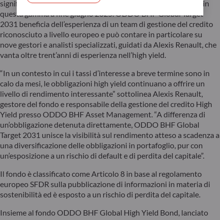
significativo know-how, con 1,2 miliardi di masse in gestione in
questa gamma a fine giugno 2025. ODDO BHF Global Target
2031 beneficia dell’esperienza di un team di gestione del credito
riconosciuto a livello europeo e può contare in particolare su
nove gestori e analisti specializzati, guidati da Alexis Renault, che
vanta oltre trent’anni di esperienza nell’high yield.
“In un contesto in cui i tassi d’interesse a breve termine sono in
calo da mesi, le obbligazioni high yield continuano a offrire un
livello di rendimento interessante” sottolinea Alexis Renault,
gestore del fondo e responsabile della gestione del credito High
Yield presso ODDO BHF Asset Management. “A differenza di
un’obbligazione detenuta direttamente, ODDO BHF Global
Target 2031 unisce la visibilità sul rendimento atteso a scadenza a
una diversificazione delle obbligazioni in portafoglio, pur con
un’esposizione a un rischio di default e di perdita del capitale”.
Il fondo è classificato come Articolo 8 in base al regolamento
europeo SFDR sulla pubblicazione di informazioni in materia di
sostenibilità ed è esposto a un rischio di perdita del capitale.
Insieme al fondo ODDO BHF Global High Yield Bond, lanciato