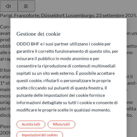
Play
Show Settings
Parigi, Francoforte, Düsseldorf, Lussemburgo, 23 settembre 2025.
Con ODDO BHF Global Target 2031, ODDO BHF AM porta
avanti lo sviluppo della propria gamma di fondi a scadenza, con un
Gestione dei cookie
prodotto che investe in un portafoglio diversificato di
ODDO BHF e i suoi partner utilizzano i cookie per
obbligazioni high yield. Il fondo introduce un’innovazione rispetto
garantire il corretto funzionamento di questo sito, per
alle versioni precedenti, restando aperto alla sottoscrizione fino
misurare il pubblico in modo anonimo e per
al raggiungimento della sua scadenza.
consentire la riproduzione di contenuti multimediali
Il fondo investe in obbligazioni high yield a livello globale con
ospitati su un sito web esterno. È possibile accettare
rating compreso tra BB+ e CCC e una scadenza che non superi il
questi cookie, rifiutarli o personalizzare le proprie
1° ottobre 2032. La sua gestione si basa su un approccio buy-and-
scelte cliccando sui pulsanti di questa finestra. Il
maintain, in cui ogni emittente nel portafoglio è oggetto di un
pulsante delle impostazioni dei cookie fornisce
monitoraggio costante. Il processo d’investimento unisce
un’approfondita analisi fondamentale del credito a una gestione
informazioni dettagliate su tutti i cookie e consente di
dei rischi attiva e rigorosa, che consente di ricorrere a una vendita
modificare le proprie scelte in qualsiasi momento.
disciplinata in caso di peggioramento delle condizioni di credito.
Accetta tutti
Rifiuta tutti
Pioniere nella gestione di fondi obbligazionari a scadenza dal
2009, ODDO BHF Asset Management ha maturato un
Impostazioni dei cookies