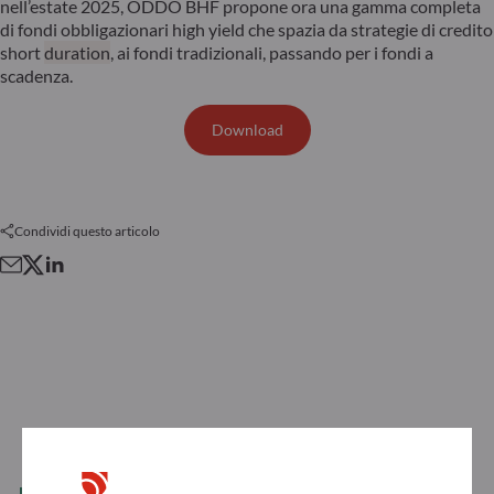
nell’estate 2025, ODDO BHF propone ora una gamma completa
di fondi obbligazionari high yield che spazia da strategie di credito
short
duration
, ai fondi tradizionali, passando per i fondi a
scadenza.
Download
Condividi questo articolo
LEGGI DI PIÙ
Tutte le notizie