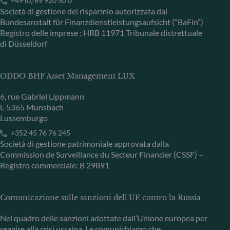
+49 (0) 69 920 50 0
Società di gestione del risparmio autorizzata dal
Bundesanstalt für Finanzdienstleistungsaufsicht (“BaFin”)
Registro delle imprese : HRB 11971 Tribunale distrettuale
di Düsseldorf
ODDO BHF Asset Management LUX
6, rue Gabriel Lippmann
L-5365 Munsbach
Lussemburgo
+352 45 76 76 245
Società di gestione patrimoniale approvata dalla
Commission de Surveillance du Secteur Financier (CSSF) –
Registro commerciale: B 29891
Comunicazione sulle sanzioni dell'UE contro la Russia
Nel quadro delle sanzioni adottate dall’Unione europea per
reagire alla crisi ucraina, Le comunichiamo che,