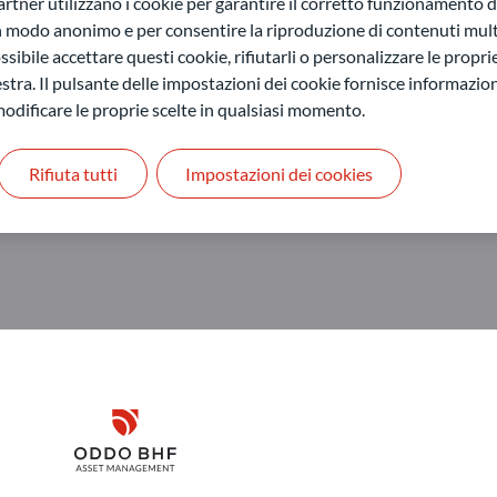
agement SAS*
ner utilizzano i cookie per garantire il corretto funzionamento di
in modo anonimo e per consentire la riproduzione di contenuti mult
sibile accettare questi cookie, rifiutarli o personalizzare le propri
stra. Il pulsante delle impostazioni dei cookie fornisce informazioni
odificare le proprie scelte in qualsiasi momento.
Rifiuta tutti
Impostazioni dei cookies
Disclaimer
ODDO BHF Asset Management GmbH
O
Remember me for 30 days