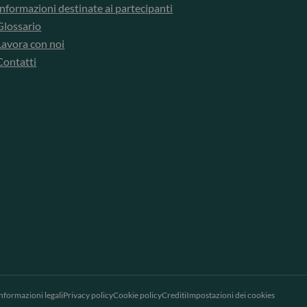
Informazioni destinate ai partecipanti
Glossario
Lavora con noi
Contatti
nformazioni legali
Privacy policy
Cookie policy
Crediti
Impostazioni dei cookies