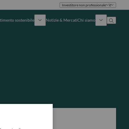
Investitore non professionale
it
timento sostenibile
Notizie & Mercati
Chi siamo
Panoramica
Identità
Approccio
Governance
Pubblicazioni
Team vendite
Sedi
Conttati