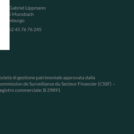
, rue Gabriel Lippmann
-5365 Munsbach
ussemburgo
+352 45 76 76 245
ocietà di gestione patrimoniale approvata dalla
ommission de Surveillance du Secteur Financier (CSSF) –
egistro commerciale: B 29891