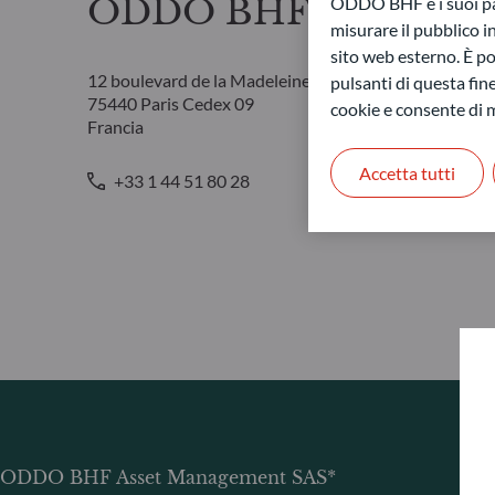
ODDO BHF Asset Man
ODDO BHF e i suoi part
misurare il pubblico 
sito web esterno. È pos
12 boulevard de la Madeleine
pulsanti di questa fine
75440 Paris Cedex 09
cookie e consente di m
Francia
Accetta tutti
+33 1 44 51 80 28
ODDO BHF Asset Management SAS*