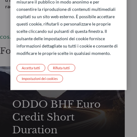
misurare il pubblico in modo anonimo e per
raccomandazione di investimento.
consentire la riproduzione di contenuti multimediali
ospitati su un sito web esterno. È possibile accettare
questi cookie, rifiutarli o personalizzare le proprie
scelte cliccando sui pulsanti di questa finestra. Il
COSA OFFRIAMO
pulsante delle impostazioni dei cookie fornisce
informazioni dettagliate su tutti i cookie e consente di
Fondi selezionati
modificare le proprie scelte in qualsiasi momento.
Accetta tutti
Rifiuta tutti
Impostazioni dei cookies
TASSI/CREDITO
ODDO BHF Euro
Credit Short
Duration