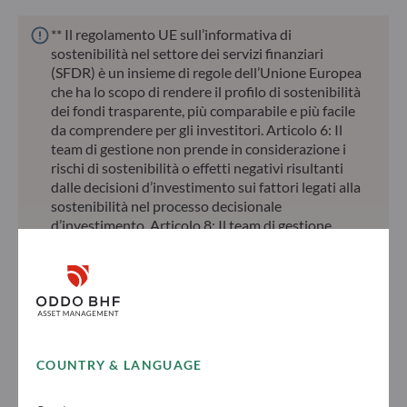
** Il regolamento UE sull’informativa di
sostenibilità nel settore dei servizi finanziari
(SFDR) è un insieme di regole dell’Unione Europea
che ha lo scopo di rendere il profilo di sostenibilità
dei fondi trasparente, più comparabile e più facile
da comprendere per gli investitori. Articolo 6: Il
team di gestione non prende in considerazione i
rischi di sostenibilità o effetti negativi risultanti
dalle decisioni d’investimento sui fattori legati alla
sostenibilità nel processo decisionale
d’investimento. Articolo 8: Il team di gestione
affronta i rischi di sostenibilità integrando criteri
ESG (Ambientali e/o Sociali e/o di Governance) nei
suoi processi decisionali d’investimento. Articolo 9:
Il team di gestione persegue un rigido obiettivo
d’investimento sostenibile che apporti un
contributo significativo nel superare le sfide della
transizione ecologica e affronta i rischi di
COUNTRY & LANGUAGE
sostenibilità avvalendosi dei rating forniti dal
fornitore di dati ESG esterno della Società di