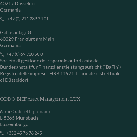
40217 Düsseldorf
Germania
+49 (0) 211 239 24 01
Gallusanlage 8
60329 Frankfurt am Main
Germania
+49 (0) 69 920 50 0
Società di gestione del risparmio autorizzata dal
Bundesanstalt für Finanzdienstleistungsaufsicht (“BaFin”)
Registro delle imprese : HRB 11971 Tribunale distrettuale
di Düsseldorf
ODDO BHF Asset Management LUX
6, rue Gabriel Lippmann
L-5365 Munsbach
Lussemburgo
+352 45 76 76 245