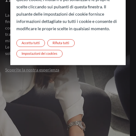
scelte cliccando sui pulsanti di questa finestra. Il
pulsante delle impostazioni dei cookie fornisce
La nostra forza sta nella nostra presenza nei principali centri
informazioni dettagliate su tutti i cookie e consente di
finanziari europei, una prossimità che ci garantisce una
comprensione impareggiabile del mercato e ci consente di
modificare le proprie scelte in qualsiasi momento.
trasformare le sfide dell’investimento in opportunità su
misura per le vostre esigenze.
Accetta tutti
Rifiuta tutti
Le vostre sfide d’investimento meritano molto più che
soluzioni standard. Meritano la nostra esperienza.
Impostazioni dei cookies
Scoprite la nostra esperienza