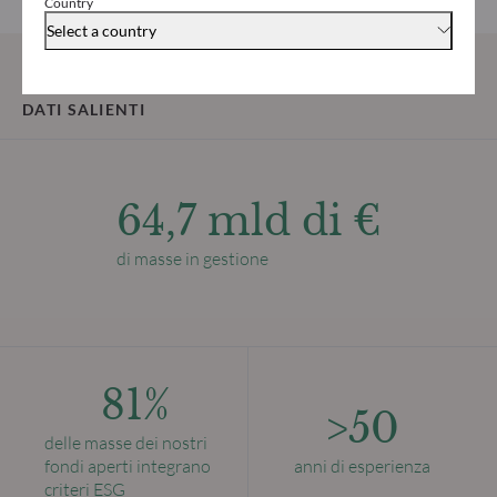
Country
gestione.
Select a country
DATI SALIENTI
64,7 mld di €
di masse in gestione
81%
>50
delle masse dei nostri
fondi aperti integrano
anni di esperienza
criteri ESG