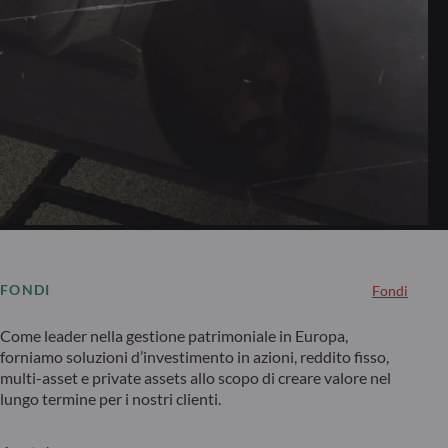
FONDI
Fondi
Come leader nella gestione patrimoniale in Europa,
forniamo soluzioni d’investimento in azioni, reddito fisso,
multi-asset e private assets allo scopo di creare valore nel
lungo termine per i nostri clienti.