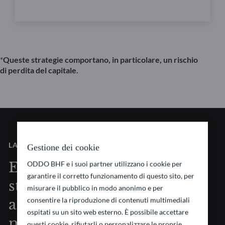
*
Queste strategie comportano, in particolare, un rischio
di perdita del capitale.
LA NOSTRA VISIONE
Gestione dei cookie
Essere pionieri di
ODDO BHF e i suoi partner utilizzano i cookie per
garantire il corretto funzionamento di questo sito, per
strategie d’investimento
misurare il pubblico in modo anonimo e per
consentire la riproduzione di contenuti multimediali
all’avanguardia nei
ospitati su un sito web esterno. È possibile accettare
mercati finanziari
questi cookie, rifiutarli o personalizzare le proprie