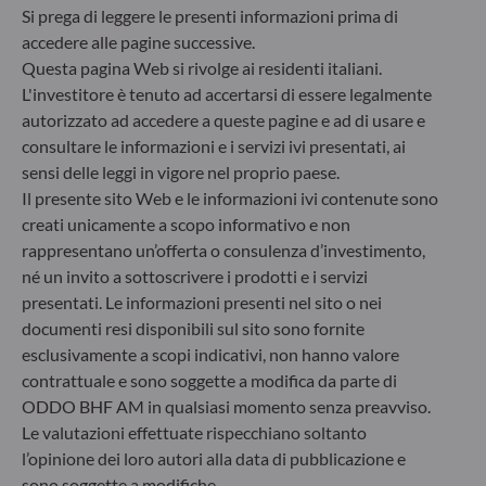
dei fondi trasparente, più comparabile e più facile
Si prega di leggere le presenti informazioni prima di
da comprendere per gli investitori. Articolo 6: Il
accedere alle pagine successive.
team di gestione non prende in considerazione i
Questa pagina Web si rivolge ai residenti italiani.
rischi di sostenibilità o effetti negativi risultanti
L'investitore è tenuto ad accertarsi di essere legalmente
dalle decisioni d’investimento sui fattori legati alla
autorizzato ad accedere a queste pagine e ad di usare e
sostenibilità nel processo decisionale
consultare le informazioni e i servizi ivi presentati, ai
d’investimento. Articolo 8: Il team di gestione
affronta i rischi di sostenibilità integrando criteri
sensi delle leggi in vigore nel proprio paese.
ESG (Ambientali e/o Sociali e/o di Governance) nei
Il presente sito Web e le informazioni ivi contenute sono
suoi processi decisionali d’investimento. Articolo 9:
creati unicamente a scopo informativo e non
Il team di gestione persegue un rigido obiettivo
rappresentano un’offerta o consulenza d’investimento,
d’investimento sostenibile che apporti un
né un invito a sottoscrivere i prodotti e i servizi
contributo significativo nel superare le sfide della
presentati. Le informazioni presenti nel sito o nei
transizione ecologica e affronta i rischi di
documenti resi disponibili sul sito sono fornite
sostenibilità avvalendosi dei rating forniti dal
fornitore di dati ESG esterno della Società di
esclusivamente a scopi indicativi, non hanno valore
gestione.
contrattuale e sono soggette a modifica da parte di
ODDO BHF AM in qualsiasi momento senza preavviso.
Le valutazioni effettuate rispecchiano soltanto
l’opinione dei loro autori alla data di pubblicazione e
sono soggette a modifiche.