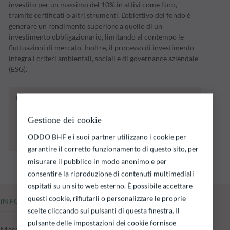
investito per un massimo del 10% in attivi come l’oro,
tramite certificati o altri strumenti. L'obiettivo del fondo è
generare un rendimento superiore a quello di un
investimento obbligazionario, limitando al contempo le
fluttuazioni di mercato. Inoltre, il processo di investimento
integra i criteri ambientali, sociali e di governance aziendale
(ESG).
Il fondo indicato di seguito comporta un
rischio di perdita di capitale.
Si ricorda che i rendimenti passati non sono
Gestione dei cookie
indicativi di quelli futuri e possono variare nel
ODDO BHF e i suoi partner utilizzano i cookie per
tempo.
garantire il corretto funzionamento di questo sito, per
misurare il pubblico in modo anonimo e per
consentire la riproduzione di contenuti multimediali
ospitati su un sito web esterno. È possibile accettare
questi cookie, rifiutarli o personalizzare le proprie
INFORMAZIONI CHIAVE
scelte cliccando sui pulsanti di questa finestra. Il
pulsante delle impostazioni dei cookie fornisce
Masse in gestione del fondo al 04.08.2026