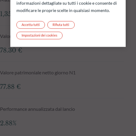
informazioni dettagliate su tutti i cookie e consente di
modificare le proprie scelte in qualsiasi momento.
1,351.60 mln €
Accetta tutti
Rifiuta tutti
Valore patrimoniale netto al 04.08.2026
Impostazioni dei cookies
78.30 €
Valore patrimoniale netto giorno N1
77.88 €
Performance annualizzata dal lancio
2.88%