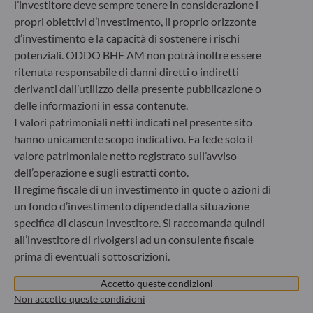
ODDO BHF Asset Management GmbH
l’investitore deve sempre tenere in considerazione i
propri obiettivi d’investimento, il proprio orizzonte
Herzogstraße 15
d’investimento e la capacità di sostenere i rischi
40217 Düsseldorf
potenziali. ODDO BHF AM non potrà inoltre essere
Germania
ritenuta responsabile di danni diretti o indiretti
+49 (0) 211 239 24 01
derivanti dall’utilizzo della presente pubblicazione o
delle informazioni in essa contenute.
Gallusanlage 8
I valori patrimoniali netti indicati nel presente sito
60329 Frankfurt am Main
hanno unicamente scopo indicativo. Fa fede solo il
Germania
valore patrimoniale netto registrato sull’avviso
+49 (0) 69 920 50 0
dell’operazione e sugli estratti conto.
Società di gestione del risparmio autorizzata dal
Bundesanstalt für Finanzdienstleistungsaufsicht (“BaFin”)
Il regime fiscale di un investimento in quote o azioni di
Registro delle imprese : HRB 11971 Tribunale distrettuale
un fondo d’investimento dipende dalla situazione
di Düsseldorf
specifica di ciascun investitore. Si raccomanda quindi
all’investitore di rivolgersi ad un consulente fiscale
prima di eventuali sottoscrizioni.
ODDO BHF Asset Management LUX
Accetto queste condizioni
6, rue Gabriel Lippmann
Non accetto queste condizioni
L-5365 Munsbach