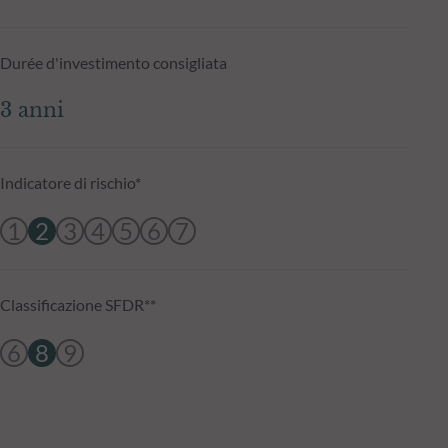
Durée d'investimento consigliata
3 anni
Indicatore di rischio*
1
2
3
4
5
6
7
Classificazione SFDR**
6
8
9