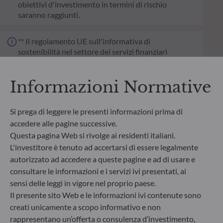
obiettivi d'investimento in termini di rischio
saranno raggiunti.
** Il regolamento UE sull'informativa di
sostenibilità nel settore dei servizi finanziari
(SFDR) è un insieme di regole dell'Unione Europea
che ha lo scopo di rendere il profilo di sostenibilità
Informazioni Normative
dei fondi trasparente, più comparabile e più facile
da comprendere per gli investitori. Articolo 6: Il
team di gestione non prende in considerazione i
Si prega di leggere le presenti informazioni prima di
rischi di sostenibilità o effetti negativi risultanti
accedere alle pagine successive.
dalle decisioni d’investimento sui fattori legati alla
Questa pagina Web si rivolge ai residenti italiani.
sostenibilità nel processo decisionale
d’investimento. Articolo 8: Il team di gestione
L'investitore è tenuto ad accertarsi di essere legalmente
affronta i rischi di sostenibilità integrando criteri
autorizzato ad accedere a queste pagine e ad di usare e
ESG (Ambientali e/o Sociali e/o di Governance) nei
consultare le informazioni e i servizi ivi presentati, ai
suoi processi decisionali d’investimento. Articolo 9:
sensi delle leggi in vigore nel proprio paese.
Il team di gestione persegue un rigido obiettivo
Il presente sito Web e le informazioni ivi contenute sono
d’investimento sostenibile che apporti un
creati unicamente a scopo informativo e non
contributo significativo nel superare le sfide della
rappresentano un’offerta o consulenza d’investimento,
transizione ecologica e affronta i rischi di