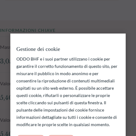
INFORMAZIONI CHIAVE
Masse in gestione del fondo al 06.08.2026
Gestione dei cookie
ODDO BHF e i suoi partner utilizzano i cookie per
3,059.56 mln €
garantire il corretto funzionamento di questo sito, per
misurare il pubblico in modo anonimo e per
consentire la riproduzione di contenuti multimediali
Valore patrimoniale netto al 06.08.2026
ospitati su un sito web esterno. È possibile accettare
questi cookie, rifiutarli o personalizzare le proprie
5,407.22 €
scelte cliccando sui pulsanti di questa finestra. Il
pulsante delle impostazioni dei cookie fornisce
informazioni dettagliate su tutti i cookie e consente di
Valore patrimoniale netto giorno N1
modificare le proprie scelte in qualsiasi momento.
5,406.55 €