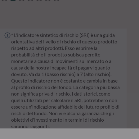
* L'indicatore sintetico di rischio (SRI) è una guida
orientativa del livello di rischio di questo prodotto
rispetto ad altri prodotti. Esso esprime la
probabilità che il prodotto subisca perdite
monetarie a causa di movimenti sul mercato o a
causa della nostra incapacità di pagarvi quanto
dovuto. Va da 1 (basso rischio) a 7 (alto rischio).
Questo indicatore non è costante e cambia in base
al profilo di rischio del fondo. La categoria più bassa
non significa priva di rischio. I dati storici, come
quelli utilizzati per calcolare il SRI, potrebbero non
essere un'indicazione affidabile del futuro profilo di
rischio del fondo. Non vi è alcuna garanzia che gli
obiettivi d'investimento in termini di rischio
saranno raggiunti.