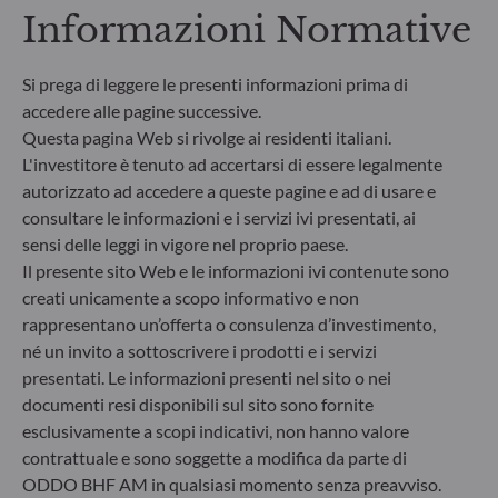
Informazioni Normative
Si prega di leggere le presenti informazioni prima di
accedere alle pagine successive.
Questa pagina Web si rivolge ai residenti italiani.
L'investitore è tenuto ad accertarsi di essere legalmente
autorizzato ad accedere a queste pagine e ad di usare e
consultare le informazioni e i servizi ivi presentati, ai
sensi delle leggi in vigore nel proprio paese.
Il presente sito Web e le informazioni ivi contenute sono
creati unicamente a scopo informativo e non
ODDO BHF Asset Management SAS*
rappresentano un’offerta o consulenza d’investimento,
12 boulevard de la Madeleine
né un invito a sottoscrivere i prodotti e i servizi
75440 Paris Cedex 09
presentati. Le informazioni presenti nel sito o nei
Francia
documenti resi disponibili sul sito sono fornite
+33 1 44 51 80 28
esclusivamente a scopi indicativi, non hanno valore
Società di gestione del risparmio autorizzata dall’Autorité
contrattuale e sono soggette a modifica da parte di
des Marchés Financiers con il n. GP99011
ODDO BHF AM in qualsiasi momento senza preavviso.
* Entidad responsable del sitio web