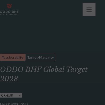
Tassi/credito
Target-Maturity
ODDO BHF Global Target
2028
FR001400C7W0