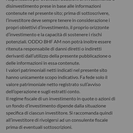
disinvestimento prese in base alle informazioni
6, rue Gabriel Lippmann
contenute nel presente sito; prima di sottoscrivere,
L-5365 Munsbach
l’investitore deve sempre tenere in considerazione i
Lussemburgo
propri obiettivi d’investimento, il proprio orizzonte
+352 45 76 76 245
d’investimento e la capacità di sostenere i rischi
Società di gestione patrimoniale approvata dalla
potenziali. ODDO BHF AM non potrà inoltre essere
Commission de Surveillance du Secteur Financier (CSSF) –
Registro commerciale: B 29891
ritenuta responsabile di danni diretti o indiretti
derivanti dall’utilizzo della presente pubblicazione o
delle informazioni in essa contenute.
Comunicazione sulle sanzioni dell'UE contro la Russia
I valori patrimoniali netti indicati nel presente sito
hanno unicamente scopo indicativo. Fa fede solo il
Nel quadro delle sanzioni adottate dall’Unione europea per
valore patrimoniale netto registrato sull’avviso
reagire alla crisi ucraina, Le comunichiamo che,
considerando le disposizioni dei regolamenti UE
dell’operazione e sugli estratti conto.
n°833/2014 e UE n°398/2022, la sottoscrizione di quote di
Il regime fiscale di un investimento in quote o azioni di
fondi gestiti dalla Società di Gestione è vietata ai cittadini
un fondo d’investimento dipende dalla situazione
russi o bielorussi, a chiunque risieda fisicamente in Russia o
specifica di ciascun investitore. Si raccomanda quindi
in Bielorussia o a qualsiasi persona giuridica, entità o
all’investitore di rivolgersi ad un consulente fiscale
organismo costituito in Russia o in Bielorussia, ad eccezione
prima di eventuali sottoscrizioni.
dei cittadini di uno Stato membro dell’Unione europea e