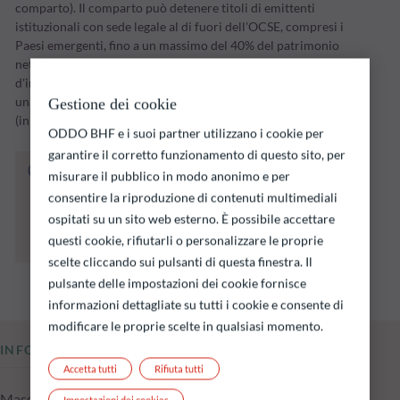
comparto). Il comparto può detenere titoli di emittenti
istituzionali con sede legale al di fuori dell'OCSE, compresi i
Paesi emergenti, fino a un massimo del 40% del patrimonio
netto. Il comparto attuerà la propria strategia
d'investimento nel corso di un periodo d'investimento fino a
una data di scadenza stabilita dalla Società di gestione
Gestione dei cookie
(inizialmente il 31 dicembre 2028).
ODDO BHF e i suoi partner utilizzano i cookie per
garantire il corretto funzionamento di questo sito, per
Il fondo indicato di seguito comporta un
misurare il pubblico in modo anonimo e per
rischio di perdita di capitale.
consentire la riproduzione di contenuti multimediali
Si ricorda che i rendimenti passati non sono
ospitati su un sito web esterno. È possibile accettare
indicativi di quelli futuri e possono variare nel
questi cookie, rifiutarli o personalizzare le proprie
tempo.
scelte cliccando sui pulsanti di questa finestra. Il
pulsante delle impostazioni dei cookie fornisce
informazioni dettagliate su tutti i cookie e consente di
modificare le proprie scelte in qualsiasi momento.
INFORMAZIONI CHIAVE
Accetta tutti
Rifiuta tutti
Masse in gestione del fondo al 05.08.2026
Impostazioni dei cookies