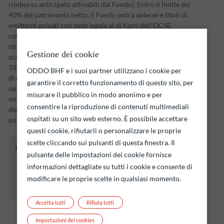
rimborso anticipato attivabili dal Fondo). Entro il limite del
40% del patrimonio netto, il Fondo potrà detenere titoli di
emittenti privati con sede legale al di fuori dell'OCSE,
compresi i mercati emergenti. Il Fondo adotta la propria
strategia d'investimento in un periodo d'investimento la cui
Gestione dei cookie
scadenza è fissata dalla Società di gestione (inizialmente, il
31 dicembre 2026). La strategia non si limita alla detenzione
ODDO BHF e i suoi partner utilizzano i cookie per
di obbligazioni; la Società di gestione potrà effettuare
garantire il corretto funzionamento di questo sito, per
operazioni tattiche in portafoglio, qualora si presentino
misurare il pubblico in modo anonimo e per
nuove opportunità di mercato o venga rilevato un aumento
consentire la riproduzione di contenuti multimediali
del rischio di insolvenza a termine di uno degli emittenti in
ospitati su un sito web esterno. È possibile accettare
portafoglio.
questi cookie, rifiutarli o personalizzare le proprie
scelte cliccando sui pulsanti di questa finestra. Il
Il fondo indicato di seguito comporta un
pulsante delle impostazioni dei cookie fornisce
rischio di perdita di capitale.
informazioni dettagliate su tutti i cookie e consente di
Si ricorda che i rendimenti passati non sono
indicativi di quelli futuri e possono variare nel
modificare le proprie scelte in qualsiasi momento.
tempo.
Accetta tutti
Rifiuta tutti
Impostazioni dei cookies