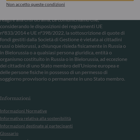
Comunicazione sulle sanzioni dell'UE contro la Russia
Non accetto queste condizioni
Nel quadro delle sanzioni adottate dall’Unione europea per
reagire alla crisi ucraina, Le comunichiamo che,
considerando le disposizioni dei regolamenti UE
n°833/2014 e UE n°398/2022, la sottoscrizione di quote di
fondi gestiti dalla Società di Gestione è vietata ai cittadini
russi o bielorussi, a chiunque risieda fisicamente in Russia o
in Bielorussia o a qualsiasi persona giuridica, entità o
organismo costituito in Russia o in Bielorussia, ad eccezione
dei cittadini di uno Stato membro dell’Unione europea e
delle persone fisiche in possesso di un permesso di
soggiorno provvisorio o permanente in uno Stato membro.
Informazioni
Informazioni Normative
Informativa relativa alla sostenibilità
Informazioni destinate ai partecipanti
Glossario