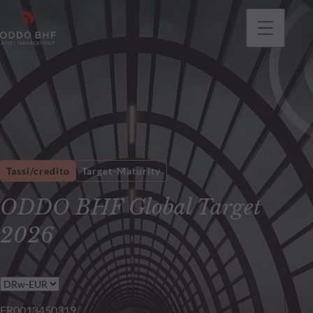
Tassi/credito
Target-Maturity
ODDO BHF Global Target
2026
FR0013450319