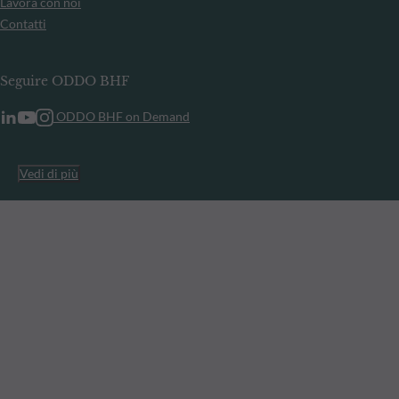
Lavora con noi
Contatti
Seguire ODDO BHF
ODDO BHF on Demand
Vedi di più