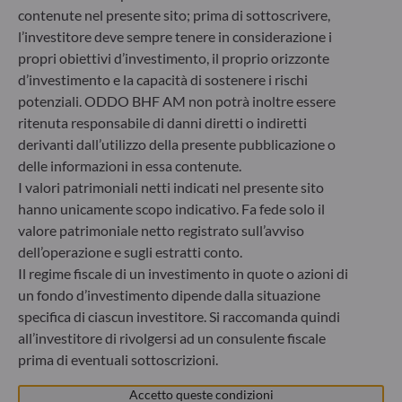
60329 Frankfurt am Main
contenute nel presente sito; prima di sottoscrivere,
Germania
l’investitore deve sempre tenere in considerazione i
propri obiettivi d’investimento, il proprio orizzonte
+49 (0) 69 920 50 0
Società di gestione del risparmio autorizzata dal
d’investimento e la capacità di sostenere i rischi
Bundesanstalt für Finanzdienstleistungsaufsicht (“BaFin”)
potenziali. ODDO BHF AM non potrà inoltre essere
Registro delle imprese : HRB 11971 Tribunale distrettuale
ritenuta responsabile di danni diretti o indiretti
di Düsseldorf
derivanti dall’utilizzo della presente pubblicazione o
delle informazioni in essa contenute.
I valori patrimoniali netti indicati nel presente sito
ODDO BHF Asset Management LUX
hanno unicamente scopo indicativo. Fa fede solo il
6, rue Gabriel Lippmann
valore patrimoniale netto registrato sull’avviso
L-5365 Munsbach
dell’operazione e sugli estratti conto.
Lussemburgo
Il regime fiscale di un investimento in quote o azioni di
+352 45 76 76 245
un fondo d’investimento dipende dalla situazione
Società di gestione patrimoniale approvata dalla
specifica di ciascun investitore. Si raccomanda quindi
Commission de Surveillance du Secteur Financier (CSSF) –
all’investitore di rivolgersi ad un consulente fiscale
Registro commerciale: B 29891
prima di eventuali sottoscrizioni.
Accetto queste condizioni