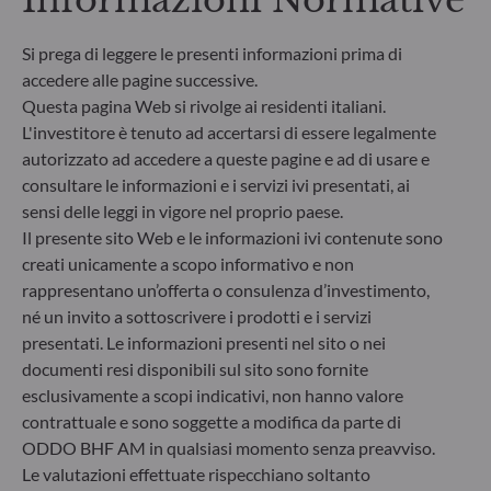
Informazioni Normative
dovuto. Va da 1 (basso rischio) a 7 (alto rischio).
Questo indicatore non è costante e cambia in base
Si prega di leggere le presenti informazioni prima di
al profilo di rischio del fondo. La categoria più bassa
accedere alle pagine successive.
non significa priva di rischio. I dati storici, come
Questa pagina Web si rivolge ai residenti italiani.
quelli utilizzati per calcolare il SRI, potrebbero non
L'investitore è tenuto ad accertarsi di essere legalmente
essere un'indicazione affidabile del futuro profilo di
rischio del fondo. Non vi è alcuna garanzia che gli
autorizzato ad accedere a queste pagine e ad di usare e
obiettivi d'investimento in termini di rischio
consultare le informazioni e i servizi ivi presentati, ai
saranno raggiunti.
sensi delle leggi in vigore nel proprio paese.
Il presente sito Web e le informazioni ivi contenute sono
creati unicamente a scopo informativo e non
rappresentano un’offerta o consulenza d’investimento,
né un invito a sottoscrivere i prodotti e i servizi
presentati. Le informazioni presenti nel sito o nei
documenti resi disponibili sul sito sono fornite
esclusivamente a scopi indicativi, non hanno valore
contrattuale e sono soggette a modifica da parte di
ODDO BHF AM in qualsiasi momento senza preavviso.
Le valutazioni effettuate rispecchiano soltanto