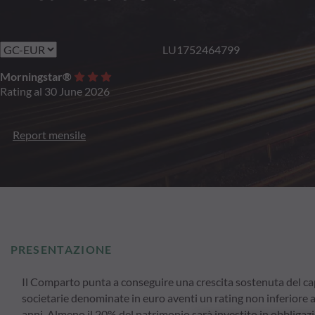
LU1752464799
Morningstar®
Rating al 30 June 2026
Report mensile
PRESENTAZIONE
Il Comparto punta a conseguire una crescita sostenuta del cap
societarie denominate in euro aventi un rating non inferiore 
anni. Almeno il 20% del patrimonio sarà investito in obbligazio