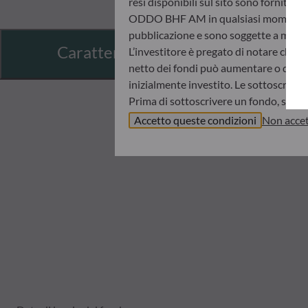
resi disponibili sul sito sono fornite 
ODDO BHF AM in qualsiasi momento senz
pubblicazione e sono soggette a modif
Caratteristiche
L’investitore è pregato di notare che i 
netto dei fondi può aumentare o diminui
inizialmente investito. Le sottoscrizio
Prima di sottoscrivere un fondo, si con
informazioni chiave per l’investitore (K
Accetto queste condizioni
Non accet
ODDO BHF AM non sarà in nessun caso r
informazioni contenute nel presente sit
d’investimento, il proprio orizzonte d
ritenuta responsabile di danni diretti o
I valori patrimoniali netti indicati ne
sull’avviso dell’operazione e sugli estra
Il regime fiscale di un investimento in
raccomanda quindi all’investitore di ri