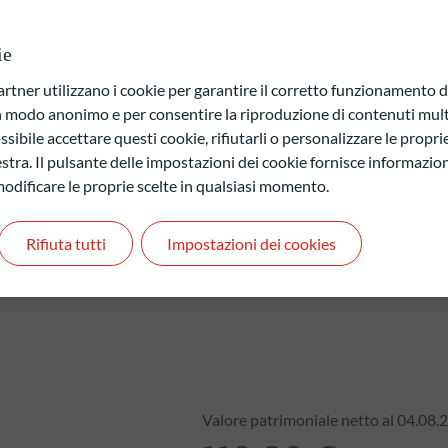
i e sociali ai sensi dell'articolo 8 (1) del regolamento (UE)
nibilità nel settore dei servizi finanziari (il "regolamento
ie
 Governance) si basa sul modello proprietario di ODDO BHF AM.
ner utilizzano i cookie per garantire il corretto funzionamento di
in modo anonimo e per consentire la riproduzione di contenuti mult
a di capitale.
sibile accettare questi cookie, rifiutarli o personalizzare le propri
 quelli futuri e possono variare nel tempo.
stra. Il pulsante delle impostazioni dei cookie fornisce informazioni
odificare le proprie scelte in qualsiasi momento.
Rifiuta tutti
Impostazioni dei cookies
Valore patrimoniale netto al 04.08.