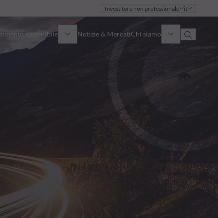
Investitore non professionale
it
timento sostenibile
Notizie & Mercati
Chi siamo
Panoramica
Identità
Approccio
Governance
Pubblicazioni
Team vendite
Sedi
Conttati