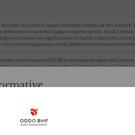
a del livello di rischio di questo prodotto rispetto ad altri prodotti
della nostra incapacità di pagarvi quanto dovuto. Va da 1 (basso ri
egoria più bassa non significa priva di rischio. I dati storici, come 
do. Non vi è alcuna garanzia che gli obiettivi d'investimento in termi
ore dei servizi finanziari (SFDR) è un insieme di regole dell'Unione 
le da comprendere per gli investitori. Articolo 6: Il team di gestion
ttori legati alla sostenibilità nel processo decisionale d’investimento
/o di Governance) nei suoi processi decisionali d’investimento. Arti
ormative
ivo nel superare le sfide della transizione ecologica e affronta i ris
zioni prima di accedere alle pagine successive.
ti italiani. L'investitore è tenuto ad accertarsi di essere legalmen
Disclaimer
rmazioni e i servizi ivi presentati, ai sensi delle leggi in vigore nel
 ivi contenute sono creati unicamente a scopo informativo e non r
 a sottoscrivere i prodotti e i servizi presentati. Le informazioni 
Remember me for 30 days