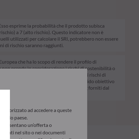
. Esso esprime la probabilità che il prodotto subisca
schio) a 7 (alto rischio). Questo indicatore non è
quelli utilizzati per calcolare il SRI, potrebbero non essere
ni di rischio saranno raggiunti.
Europea che ha lo scopo di rendere il profilo di
e non prende in considerazione i rischi di sostenibilità o
. Articolo 8: Il team di gestione affronta i rischi di
colo 9: Il team di gestione persegue un rigido obiettivo
chi di sostenibilità avvalendosi dei rating forniti dal
te autorizzato ad accedere a queste
 proprio paese.
appresentano un’offerta o
presenti nel sito o nei documenti