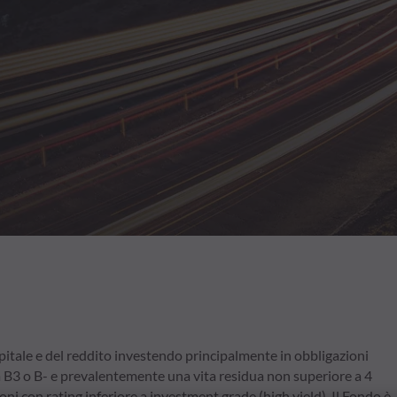
itale e del reddito investendo principalmente in obbligazioni
a B3 o B- e prevalentemente una vita residua non superiore a 4
ni con rating inferiore a investment grade (high yield). Il Fondo è