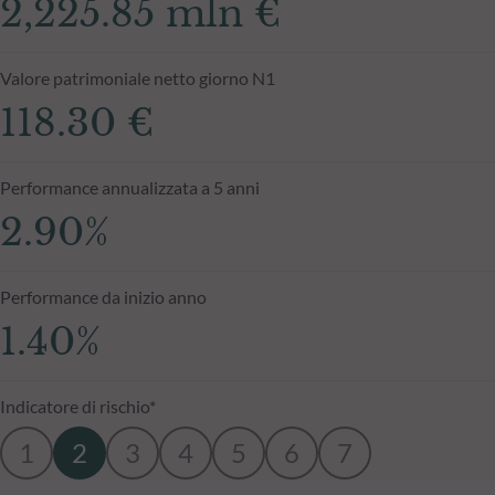
2,225.85 mln €
Valore patrimoniale netto giorno N1
118.30 €
Performance annualizzata a 5 anni
2.90%
Performance da inizio anno
1.40%
Indicatore di rischio*
1
2
3
4
5
6
7