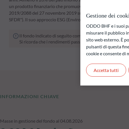
un prodotto finanziario che promuove caratteristiche ambiental
2019/2088 del 27 novembre 2019 sulla rendicontazione di soste
Gestione dei cook
SFDR"). Il suo approccio ESG (Environmental e/o Social e/o
ODDO BHF e i suoi part
misurare il pubblico 
Il fondo indicato di seguito comporta un rischio di perdit
sito web esterno. È pos
Si ricorda che i rendimenti passati non sono indicativi di
pulsanti di questa fine
cookie e consente di m
Accetta tutti
INFORMAZIONI CHIAVE
Masse in gestione del fondo al 04.08.2026