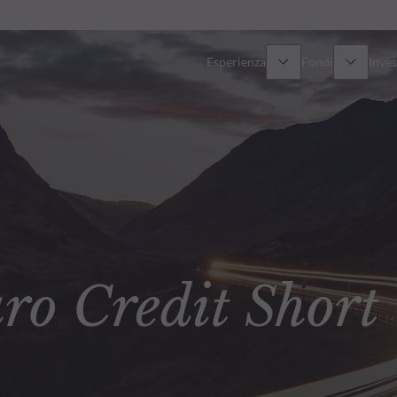
Esperienza
Fondi
Inves
Panoramica
Tutti i fondi
Azionario
Fondi selezionati
Reddito fisso
Come sottoscrivere
 Credit Short
Multi-Asset
Private Assets