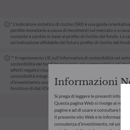
* L'indicatore sintetico di rischio (SRI) è una guida orientativ
perdite monetarie a causa di movimenti sul mercato o a causa 
costante e cambia in base al profilo di rischio del fondo. La cat
un'indicazione affidabile del futuro profilo di rischio del fon
** Il regolamento UE sull'informativa di sostenibilità nel sett
sostenibilità dei fondi trasparente, più comparabile e più faci
effetti negativi risultanti dalle decisioni d’investimento sui fa
sostenibilità integrando criteri ESG (Ambientali e/o Sociali e
Informazioni N
d’investimento sostenibile che apporti un contributo significat
fornitore di dati ESG esterno della Società di gestione.
Si prega di leggere le presenti informa
Questa pagina Web si rivolge ai residen
pagine e ad di usare e consultare le info
Il presente sito Web e le informazioni
consulenza d’investimento, né un invito