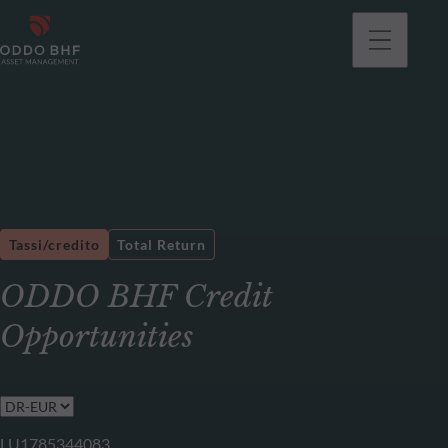
Tassi/credito
Total Return
ODDO BHF Credit
Opportunities
LU1785344083