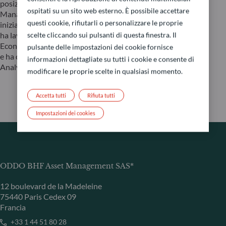
posizioni di responsabilità presso Blue Sky Group Asset
ospitati su un sito web esterno. È possibile accettare
Management, Robeco e Kempen Capital Management. Ha
questi cookie, rifiutarli o personalizzare le proprie
iniziato la sua carriera in ABN AMRO Global Markets, dove
ha lavorato a Francoforte, Zurigo e Londra. È laureato in
scelte cliccando sui pulsanti di questa finestra. Il
Economia Aziendale (MSc) presso l’Università di Maastricht
pulsante delle impostazioni dei cookie fornisce
e ha conseguito la certificazione CFA (Chartered Financial
informazioni dettagliate su tutti i cookie e consente di
Analyst).
modificare le proprie scelte in qualsiasi momento.
Accetta tutti
Rifiuta tutti
Impostazioni dei cookies
ODDO BHF Asset Management SAS*
12 boulevard de la Madeleine
75440 Paris Cedex 09
Francia
+33 1 44 51 80 28