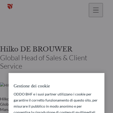
Hilko DE BROUWER
Global Head of Sales & Client
Service
Gestione dei cookie
ODDO BHF e i suoi partner utilizzano i cookie per
Hilko de Brouwer è membro del Comitato di Direzione
garantire il corretto funzionamento di questo sito, per
Globale e Global Head of Sales di ODDO BHF Asset
misurare il pubblico in modo anonimo e per
Management dal 2022. In precedenza, ha ricoperto diverse
consentire la riproduzione di contenuti multimediali