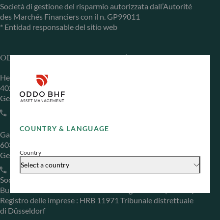
Società di gestione del risparmio autorizzata dall’Autorité
des Marchés Financiers con il n. GP99011
* Entidad responsable del sitio web
ODDO BHF Asset Management GmbH
Herzogstraße 15
40217 Düsseldorf
Germania
+49 (0) 211 239 24 01
COUNTRY & LANGUAGE
Gallusanlage 8
60329 Frankfurt am Main
Country
Germania
Select a country
+49 (0) 69 920 50 0
Società di gestione del risparmio autorizzata dal
Bundesanstalt für Finanzdienstleistungsaufsicht (“BaFin”)
Registro delle imprese : HRB 11971 Tribunale distrettuale
di Düsseldorf