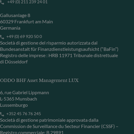
+49 (0) 211 239 24 01
Gallusanlage 8
60329 Frankfurt am Main
Germania
+49 (0) 69 920 50 0
Società di gestione del risparmio autorizzata dal
Bundesanstalt für Finanzdienstleistungsaufsicht (“BaFin”)
Registro delle imprese : HRB 11971 Tribunale distrettuale
di Düsseldorf
ODDO BHF Asset Management LUX
6, rue Gabriel Lippmann
L-5365 Munsbach
Lussemburgo
+352 45 76 76 245
Società di gestione patrimoniale approvata dalla
Commission de Surveillance du Secteur Financier (CSSF) –
Registro commerciale: B 29891