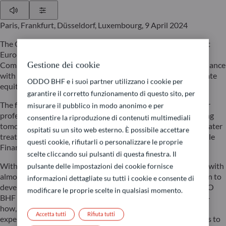
Play
Show Settings
Paris, Frankfurt, Düsseldorf, Luxembourg, 9 April 2024
The ODDO BHF AM Private Assets team is launching its first
European long-term investment fund. Called ODDO BHF
Gestione dei cookie
Commit for Tomorrow ELTIF, it has been structured in accordance
with ELTIF 2.0, a regulation meant to promote access to private
ODDO BHF e i suoi partner utilizzano i cookie per
equity by a greater number of retail investors.
garantire il corretto funzionamento di questo sito, per
The fund is managed under a strategy previously reserved for
misurare il pubblico in modo anonimo e per
professional clients. It aims to finance solutions for addressing
consentire la riproduzione di contenuti multimediali
tomorrow’s challenges in fields such as energy storage and water
ospitati su un sito web esterno. È possibile accettare
treatment. It is classified “Article 8” under the EU’s Sustainable
questi cookie, rifiutarli o personalizzare le proprie
Finance Disclosure Regulation (SFDR).
scelte cliccando sui pulsanti di questa finestra. Il
With a track record more than 20 years in private assets and with
pulsante delle impostazioni dei cookie fornisce
almost 4 billion euros in capital raised, ODDO BHF AM began to
informazioni dettagliate su tutti i cookie e consente di
develop an environmental thematic capability in 2020. ODDO
modificare le proprie scelte in qualsiasi momento.
BHF Commit for Tomorrow ELTIF will benefit from the know-
how, and the management and research skills of a team of 15
Accetta tutti
Rifiuta tutti
experts possessing top-notch market expertise and networks to