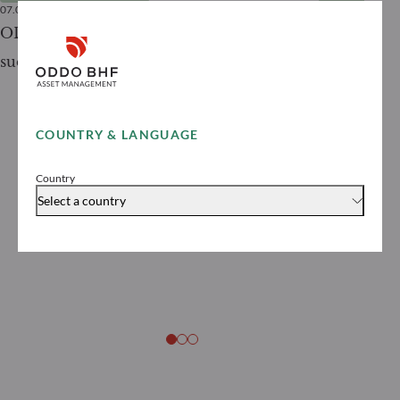
07.04.2026
2
minutos
14.10.2025
ODDO BHF Asset Management lancia il
ODDO BHF 
suo primo ETF attivo in Italia
sua nuova 
target-dat
2031
COUNTRY & LANGUAGE
Country
Select a country