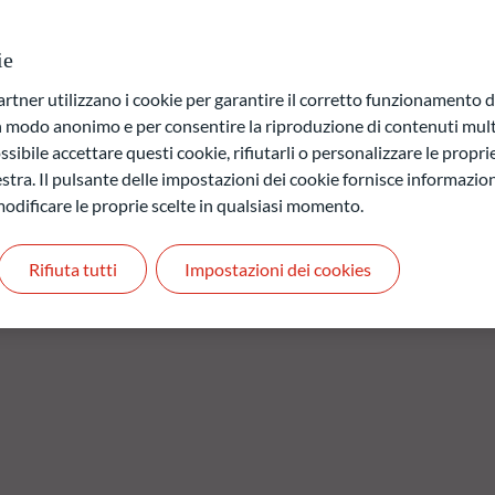
ietà pubbliche o private di tutti i settori. Non vi è alcun limite
 in euro. Il Fondo è un prodotto finanziario che promuove
ie
(1) del regolamento (UE) 2019/2088 del 27 novembre 2019 sulla
ziari (il "regolamento SFDR"). Il suo approccio ESG (Environmental
ner utilizzano i cookie per garantire il corretto funzionamento di
o di ODDO BHF AM.
in modo anonimo e per consentire la riproduzione di contenuti mult
sibile accettare questi cookie, rifiutarli o personalizzare le propri
stra. Il pulsante delle impostazioni dei cookie fornisce informazioni
a di capitale.
odificare le proprie scelte in qualsiasi momento.
 quelli futuri e possono variare nel tempo.
Rifiuta tutti
Impostazioni dei cookies