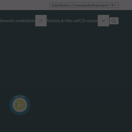
Distributore / Consulente finanziario
it
timento sostenibile
Notizie & Mercati
Chi siamo
Panoramica
Identità
Approccio
Governance
Pubblicazioni
Team vendite
Sedi
Conttati