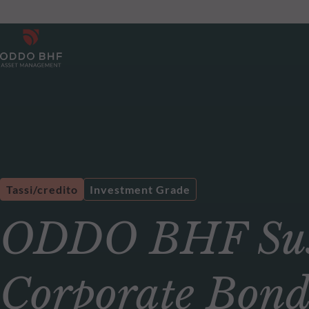
Tassi/credito
Investment Grade
ODDO BHF Sust
Corporate Bon