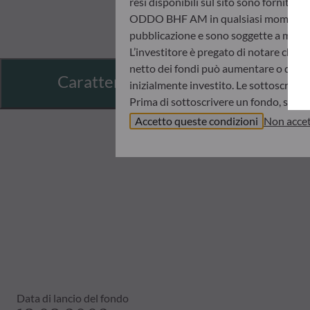
resi disponibili sul sito sono fornite 
ODDO BHF AM in qualsiasi momento senz
pubblicazione e sono soggette a modif
L’investitore è pregato di notare che i 
netto dei fondi può aumentare o diminui
Caratteristiche
inizialmente investito. Le sottoscrizio
Prima di sottoscrivere un fondo, si con
informazioni chiave per l’investitore (K
Accetto queste condizioni
Non accet
ODDO BHF AM non sarà in nessun caso r
informazioni contenute nel presente sit
d’investimento, il proprio orizzonte d
ritenuta responsabile di danni diretti o
I valori patrimoniali netti indicati ne
sull’avviso dell’operazione e sugli estra
Il regime fiscale di un investimento in
raccomanda quindi all’investitore di ri
Data di lancio del fondo