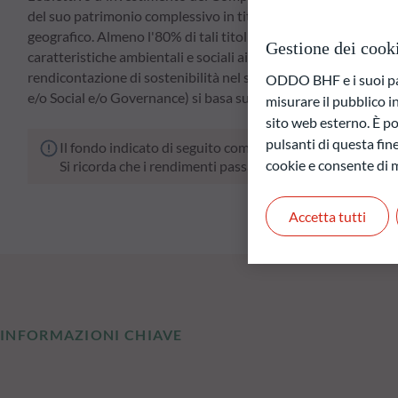
del suo patrimonio complessivo in titoli di debito emessi da soc
geografico. Almeno l'80% di tali titoli di debito è denominato
Gestione dei cook
caratteristiche ambientali e sociali ai sensi dell'articolo 8 
rendicontazione di sostenibilità nel settore dei servizi finan
ODDO BHF e i suoi part
e/o Social e/o Governance) si basa sul modello proprietari
misurare il pubblico 
sito web esterno. È pos
pulsanti di questa fine
Il fondo indicato di seguito comporta un rischio di perdit
cookie e consente di m
Si ricorda che i rendimenti passati non sono indicativi di
Accetta tutti
INFORMAZIONI CHIAVE