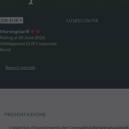
LU1815136756
Morningstar®
Rating al 30 June 2026
Obbligazioni EUR Corporate
Bond
Report mensile
PRESENTAZIONE
L'obiettivo d'investimento del Comparto è fornire una crescit