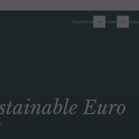
Esperienza
Fondi
Inves
Panoramica
Tutti i fondi
Azionario
Fondi selezionati
Reddito fisso
Come sottoscrivere
ainable Euro
Multi-Asset
Private Assets
d