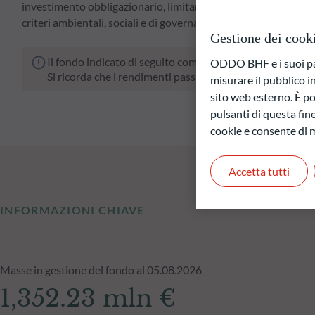
investimento obbligazionario, limitando al contempo le fluttua
criteri ambientali, sociali e di governance aziendale (ESG).
Gestione dei cook
Il fondo indicato di seguito comporta un rischio di perdit
ODDO BHF e i suoi part
Si ricorda che i rendimenti passati non sono indicativi di
misurare il pubblico 
sito web esterno. È pos
pulsanti di questa fine
cookie e consente di m
Accetta tutti
INFORMAZIONI CHIAVE
Masse in gestione del fondo al 05.08.2026
1,352.23 mln €