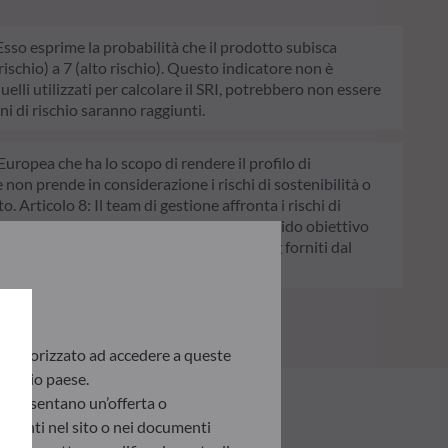
. Esso esprime la probabilità che il prodotto subisca
schio) a 7 (alto rischio). Questo indicatore non è
quelli utilizzati per calcolare il SRI, potrebbero non essere
ni di rischio saranno raggiunti.
Europea che ha lo scopo di rendere il profilo di
e non prende in considerazione i rischi di sostenibilità o
. Articolo 8: Il team di gestione affronta i rischi di
colo 9: Il team di gestione persegue un rigido obiettivo
chi di sostenibilità avvalendosi dei rating forniti dal
te autorizzato ad accedere a queste
 proprio paese.
appresentano un’offerta o
presenti nel sito o nei documenti