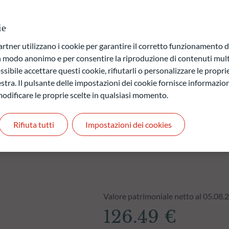
zioni di mercato. Inoltre, il processo di investimento integra i
ie
a di capitale.
ner utilizzano i cookie per garantire il corretto funzionamento di
 quelli futuri e possono variare nel tempo.
in modo anonimo e per consentire la riproduzione di contenuti mult
sibile accettare questi cookie, rifiutarli o personalizzare le propri
stra. Il pulsante delle impostazioni dei cookie fornisce informazioni
odificare le proprie scelte in qualsiasi momento.
Rifiuta tutti
Impostazioni dei cookies
Valore patrimoniale netto al 05.08.
126.49 €