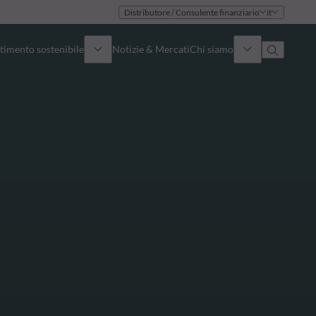
Distributore / Consulente finanziario
it
timento sostenibile
Notizie & Mercati
Chi siamo
Panoramica
Identità
Approccio
Governance
Pubblicazioni
Team vendite
Sedi
Conttati