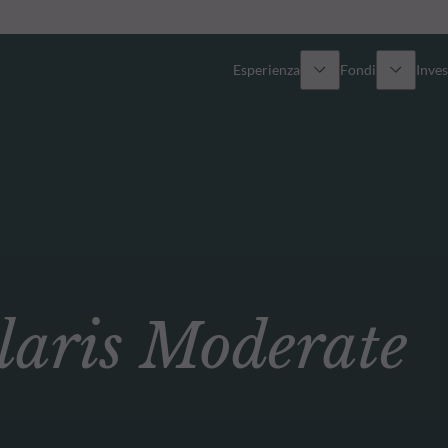
Esperienza
Fondi
Inves
Panoramica
Tutti i fondi
Azionario
Fondi selezionati
Reddito fisso
Come sottoscrivere
ris Moderate
Multi-Asset
Private Assets