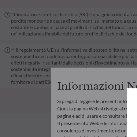
* L'indicatore sintetico di rischio (SRI) è una guida orientativ
perdite monetarie a causa di movimenti sul mercato o a causa 
costante e cambia in base al profilo di rischio del fondo. La cat
un'indicazione affidabile del futuro profilo di rischio del fon
** Il regolamento UE sull'informativa di sostenibilità nel sett
sostenibilità dei fondi trasparente, più comparabile e più faci
effetti negativi risultanti dalle decisioni d’investimento sui fa
sostenibilità integrando criteri ESG (Ambientali e/o Sociali e
d’investimento sostenibile che apporti un contributo significat
fornitore di dati ESG esterno della Società di gestione.
Informazioni N
Si prega di leggere le presenti informa
Questa pagina Web si rivolge ai residen
pagine e ad di usare e consultare le info
Il presente sito Web e le informazioni
consulenza d’investimento, né un invito