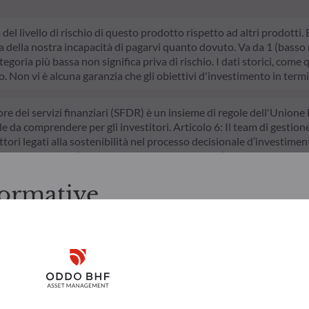
a del livello di rischio di questo prodotto rispetto ad altri prodotti
della nostra incapacità di pagarvi quanto dovuto. Va da 1 (basso ri
egoria più bassa non significa priva di rischio. I dati storici, come 
do. Non vi è alcuna garanzia che gli obiettivi d'investimento in termi
ore dei servizi finanziari (SFDR) è un insieme di regole dell'Unione 
le da comprendere per gli investitori. Articolo 6: Il team di gestion
ttori legati alla sostenibilità nel processo decisionale d’investimento
/o di Governance) nei suoi processi decisionali d’investimento. Arti
ivo nel superare le sfide della transizione ecologica e affronta i ris
ormative
zioni prima di accedere alle pagine successive.
ti italiani. L'investitore è tenuto ad accertarsi di essere legalmen
Disclaimer
rmazioni e i servizi ivi presentati, ai sensi delle leggi in vigore nel
 ivi contenute sono creati unicamente a scopo informativo e non r
 a sottoscrivere i prodotti e i servizi presentati. Le informazioni 
Remember me for 30 days