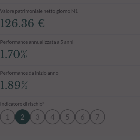
Valore patrimoniale netto giorno N1
126.36 €
Performance annualizzata a 5 anni
1.70%
Performance da inizio anno
1.89%
Indicatore di rischio*
1
2
3
4
5
6
7