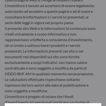
d’investimento. Articolo 8: Il team di gestione
L'investitore è tenuto ad accertarsi di essere legalmente
affronta i rischi di sostenibilità integrando criteri
autorizzato ad accedere a queste pagine e ad di usare e
ESG (Ambientali e/o Sociali e/o di Governance) nei
consultare le informazioni e i servizi ivi presentati, ai
suoi processi decisionali d’investimento. Articolo 9:
Il team di gestione persegue un rigido obiettivo
sensi delle leggi in vigore nel proprio paese.
d’investimento sostenibile che apporti un
Il presente sito Web e le informazioni ivi contenute sono
contributo significativo nel superare le sfide della
creati unicamente a scopo informativo e non
transizione ecologica e affronta i rischi di
rappresentano un’offerta o consulenza d’investimento,
sostenibilità avvalendosi dei rating forniti dal
né un invito a sottoscrivere i prodotti e i servizi
fornitore di dati ESG esterno della Società di
presentati. Le informazioni presenti nel sito o nei
gestione.
documenti resi disponibili sul sito sono fornite
esclusivamente a scopi indicativi, non hanno valore
contrattuale e sono soggette a modifica da parte di
ODDO BHF AM in qualsiasi momento senza preavviso.
Le valutazioni effettuate rispecchiano soltanto
l’opinione dei loro autori alla data di pubblicazione e
sono soggette a modifiche.
L’investitore è pregato di notare che i fondi
d’investimento ivi menzionati implicano un rischio di