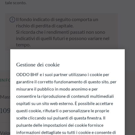
tale sconto.
Il fondo indicato di seguito comporta un
rischio di perdita di capitale.
Si ricorda che i rendimenti passati non sono
indicativi di quelli futuri e possono variare nel
tempo.
Gestione dei cookie
ODDO BHF e i suoi partner utilizzano i cookie per
INFORMAZIONI CHIAVE
garantire il corretto funzionamento di questo sito, per
misurare il pubblico in modo anonimo e per
consentire la riproduzione di contenuti multimediali
Masse in gestione del fondo al 04.08.2026
ospitati su un sito web esterno. È possibile accettare
109.47 mln €
questi cookie, rifiutarli o personalizzare le proprie
scelte cliccando sui pulsanti di questa finestra. Il
pulsante delle impostazioni dei cookie fornisce
informazioni dettagliate su tutti i cookie e consente di
Valore patrimoniale netto al 04.08.2026