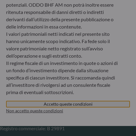
potenziali. ODDO BHF AM non potrà inoltre essere
Gallusanlage 8
ritenuta responsabile di danni diretti o indiretti
60329 Frankfurt am Main
derivanti dall’utilizzo della presente pubblicazione o
Germania
delle informazioni in essa contenute.
+49 (0) 69 920 50 0
I valori patrimoniali netti indicati nel presente sito
Società di gestione del risparmio autorizzata dal
hanno unicamente scopo indicativo. Fa fede solo il
Bundesanstalt für Finanzdienstleistungsaufsicht (“BaFin”)
valore patrimoniale netto registrato sull’avviso
Registro delle imprese : HRB 11971 Tribunale distrettuale
dell’operazione e sugli estratti conto.
di Düsseldorf
Il regime fiscale di un investimento in quote o azioni di
un fondo d’investimento dipende dalla situazione
ODDO BHF Asset Management LUX
specifica di ciascun investitore. Si raccomanda quindi
all’investitore di rivolgersi ad un consulente fiscale
6, rue Gabriel Lippmann
prima di eventuali sottoscrizioni.
L-5365 Munsbach
Lussemburgo
Accetto queste condizioni
+352 45 76 76 245
Non accetto queste condizioni
Società di gestione patrimoniale approvata dalla
Commission de Surveillance du Secteur Financier (CSSF) –
Registro commerciale: B 29891