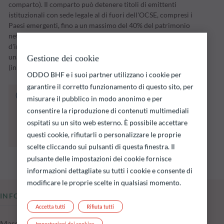
comparto). Il comparto può detenere titoli di emittenti
istituzionali con sede legale al di fuori dell'OCSE, compresi i
Paesi emergenti, fino a un massimo del 40% del patrimonio
netto. Il comparto attuerà la propria strategia
d'investimento nel corso di un periodo d'investimento fino a
una data di scadenza stabilita dalla Società di gestione
Gestione dei cookie
(inizialmente il 31 dicembre 2028).
ODDO BHF e i suoi partner utilizzano i cookie per
garantire il corretto funzionamento di questo sito, per
Il fondo indicato di seguito comporta un
misurare il pubblico in modo anonimo e per
rischio di perdita di capitale.
consentire la riproduzione di contenuti multimediali
Si ricorda che i rendimenti passati non sono
ospitati su un sito web esterno. È possibile accettare
indicativi di quelli futuri e possono variare nel
questi cookie, rifiutarli o personalizzare le proprie
tempo.
scelte cliccando sui pulsanti di questa finestra. Il
pulsante delle impostazioni dei cookie fornisce
informazioni dettagliate su tutti i cookie e consente di
modificare le proprie scelte in qualsiasi momento.
INFORMAZIONI CHIAVE
Accetta tutti
Rifiuta tutti
Masse in gestione del fondo al 03.08.2026
Impostazioni dei cookies