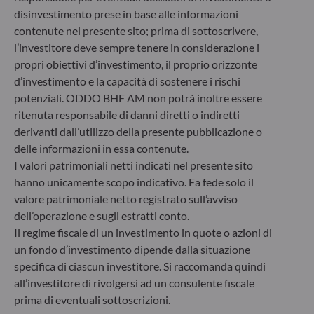
disinvestimento prese in base alle informazioni
6, rue Gabriel Lippmann
contenute nel presente sito; prima di sottoscrivere,
L-5365 Munsbach
l’investitore deve sempre tenere in considerazione i
Lussemburgo
propri obiettivi d’investimento, il proprio orizzonte
+352 45 76 76 245
d’investimento e la capacità di sostenere i rischi
Società di gestione patrimoniale approvata dalla
potenziali. ODDO BHF AM non potrà inoltre essere
Commission de Surveillance du Secteur Financier (CSSF) –
Registro commerciale: B 29891
ritenuta responsabile di danni diretti o indiretti
derivanti dall’utilizzo della presente pubblicazione o
delle informazioni in essa contenute.
Comunicazione sulle sanzioni dell'UE contro la Russia
I valori patrimoniali netti indicati nel presente sito
hanno unicamente scopo indicativo. Fa fede solo il
Nel quadro delle sanzioni adottate dall’Unione europea per
valore patrimoniale netto registrato sull’avviso
reagire alla crisi ucraina, Le comunichiamo che,
considerando le disposizioni dei regolamenti UE
dell’operazione e sugli estratti conto.
n°833/2014 e UE n°398/2022, la sottoscrizione di quote di
Il regime fiscale di un investimento in quote o azioni di
fondi gestiti dalla Società di Gestione è vietata ai cittadini
un fondo d’investimento dipende dalla situazione
russi o bielorussi, a chiunque risieda fisicamente in Russia o
specifica di ciascun investitore. Si raccomanda quindi
in Bielorussia o a qualsiasi persona giuridica, entità o
all’investitore di rivolgersi ad un consulente fiscale
organismo costituito in Russia o in Bielorussia, ad eccezione
prima di eventuali sottoscrizioni.
dei cittadini di uno Stato membro dell’Unione europea e