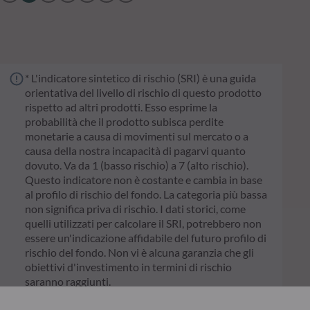
* L'indicatore sintetico di rischio (SRI) è una guida
orientativa del livello di rischio di questo prodotto
rispetto ad altri prodotti. Esso esprime la
probabilità che il prodotto subisca perdite
monetarie a causa di movimenti sul mercato o a
causa della nostra incapacità di pagarvi quanto
dovuto. Va da 1 (basso rischio) a 7 (alto rischio).
Questo indicatore non è costante e cambia in base
al profilo di rischio del fondo. La categoria più bassa
non significa priva di rischio. I dati storici, come
quelli utilizzati per calcolare il SRI, potrebbero non
essere un'indicazione affidabile del futuro profilo di
rischio del fondo. Non vi è alcuna garanzia che gli
obiettivi d'investimento in termini di rischio
saranno raggiunti.