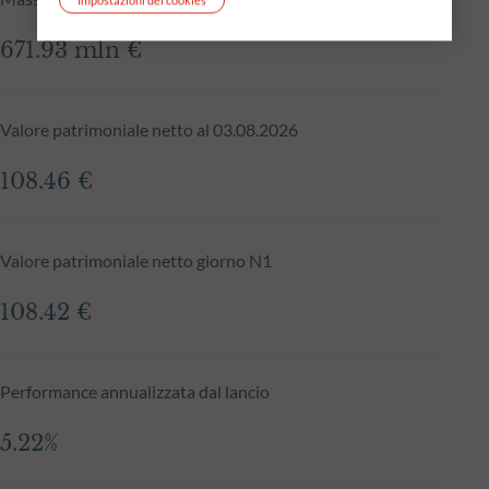
671.93 mln €
Valore patrimoniale netto al 03.08.2026
108.46 €
Valore patrimoniale netto giorno N1
108.42 €
Performance annualizzata dal lancio
5.22%