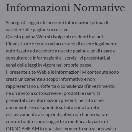
Informazioni Normative
Si prega di leggere le presenti informazioni prima di
accedere alle pagine successive.
Questa pagina Web si rivolge ai residenti italiani.
L'investitore è tenuto ad accertarsi di essere legalmente
autorizzato ad accedere a queste pagine e ad di usare e
consultare le informazioni e i servizi ivi presentati, ai
sensi delle leggi in vigore nel proprio paese.
Il presente sito Web e le informazioni ivi contenute sono
creati unicamente a scopo informativo e non
ODDO BHF Asset Management SAS*
rappresentano un’offerta o consulenza d’investimento,
12 boulevard de la Madeleine
né un invito a sottoscrivere i prodotti e i servizi
75440 Paris Cedex 09
presentati. Le informazioni presenti nel sito o nei
Francia
documenti resi disponibili sul sito sono fornite
+33 1 44 51 80 28
esclusivamente a scopi indicativi, non hanno valore
Società di gestione del risparmio autorizzata dall’Autorité
contrattuale e sono soggette a modifica da parte di
des Marchés Financiers con il n. GP99011
ODDO BHF AM in qualsiasi momento senza preavviso.
* Entidad responsable del sitio web