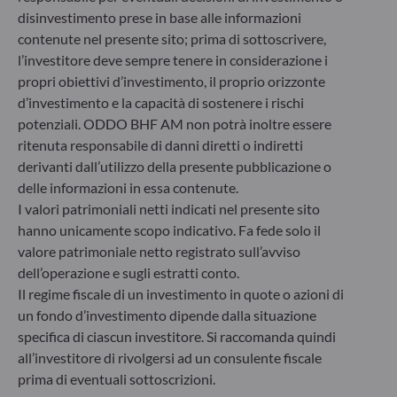
disinvestimento prese in base alle informazioni
6, rue Gabriel Lippmann
contenute nel presente sito; prima di sottoscrivere,
L-5365 Munsbach
l’investitore deve sempre tenere in considerazione i
Lussemburgo
propri obiettivi d’investimento, il proprio orizzonte
+352 45 76 76 245
d’investimento e la capacità di sostenere i rischi
Società di gestione patrimoniale approvata dalla
potenziali. ODDO BHF AM non potrà inoltre essere
Commission de Surveillance du Secteur Financier (CSSF) –
Registro commerciale: B 29891
ritenuta responsabile di danni diretti o indiretti
derivanti dall’utilizzo della presente pubblicazione o
delle informazioni in essa contenute.
Comunicazione sulle sanzioni dell'UE contro la Russia
I valori patrimoniali netti indicati nel presente sito
hanno unicamente scopo indicativo. Fa fede solo il
Nel quadro delle sanzioni adottate dall’Unione europea per
valore patrimoniale netto registrato sull’avviso
reagire alla crisi ucraina, Le comunichiamo che,
considerando le disposizioni dei regolamenti UE
dell’operazione e sugli estratti conto.
n°833/2014 e UE n°398/2022, la sottoscrizione di quote di
Il regime fiscale di un investimento in quote o azioni di
fondi gestiti dalla Società di Gestione è vietata ai cittadini
un fondo d’investimento dipende dalla situazione
russi o bielorussi, a chiunque risieda fisicamente in Russia o
specifica di ciascun investitore. Si raccomanda quindi
in Bielorussia o a qualsiasi persona giuridica, entità o
all’investitore di rivolgersi ad un consulente fiscale
organismo costituito in Russia o in Bielorussia, ad eccezione
prima di eventuali sottoscrizioni.
dei cittadini di uno Stato membro dell’Unione europea e