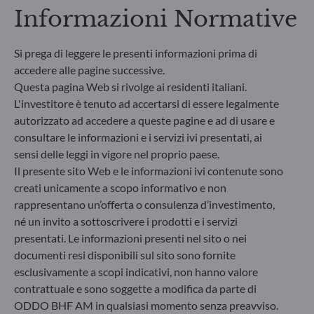
Informazioni Normative
Si prega di leggere le presenti informazioni prima di
accedere alle pagine successive.
Questa pagina Web si rivolge ai residenti italiani.
L'investitore è tenuto ad accertarsi di essere legalmente
autorizzato ad accedere a queste pagine e ad di usare e
consultare le informazioni e i servizi ivi presentati, ai
sensi delle leggi in vigore nel proprio paese.
Il presente sito Web e le informazioni ivi contenute sono
creati unicamente a scopo informativo e non
ODDO BHF Asset Management SAS*
rappresentano un’offerta o consulenza d’investimento,
12 boulevard de la Madeleine
né un invito a sottoscrivere i prodotti e i servizi
75440 Paris Cedex 09
presentati. Le informazioni presenti nel sito o nei
Francia
documenti resi disponibili sul sito sono fornite
+33 1 44 51 80 28
esclusivamente a scopi indicativi, non hanno valore
Società di gestione del risparmio autorizzata dall’Autorité
contrattuale e sono soggette a modifica da parte di
des Marchés Financiers con il n. GP99011
ODDO BHF AM in qualsiasi momento senza preavviso.
* Entidad responsable del sitio web