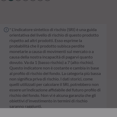
* L'indicatore sintetico di rischio (SRI) è una guida
orientativa del livello di rischio di questo prodotto
rispetto ad altri prodotti. Esso esprime la
probabilità che il prodotto subisca perdite
monetarie a causa di movimenti sul mercato o a
causa della nostra incapacità di pagarvi quanto
dovuto. Va da 1 (basso rischio) a 7 (alto rischio).
Questo indicatore non è costante e cambia in base
al profilo di rischio del fondo. La categoria più bassa
non significa priva di rischio. I dati storici, come
quelli utilizzati per calcolare il SRI, potrebbero non
essere un'indicazione affidabile del futuro profilo di
rischio del fondo. Non vi è alcuna garanzia che gli
obiettivi d'investimento in termini di rischio
saranno raggiunti.