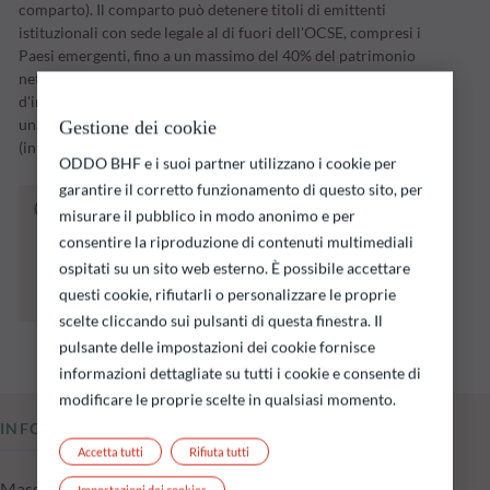
comparto). Il comparto può detenere titoli di emittenti
istituzionali con sede legale al di fuori dell'OCSE, compresi i
Paesi emergenti, fino a un massimo del 40% del patrimonio
netto. Il comparto attuerà la propria strategia
d'investimento nel corso di un periodo d'investimento fino a
una data di scadenza stabilita dalla Società di gestione
Gestione dei cookie
(inizialmente il 31 dicembre 2028).
ODDO BHF e i suoi partner utilizzano i cookie per
garantire il corretto funzionamento di questo sito, per
Il fondo indicato di seguito comporta un
misurare il pubblico in modo anonimo e per
rischio di perdita di capitale.
consentire la riproduzione di contenuti multimediali
Si ricorda che i rendimenti passati non sono
ospitati su un sito web esterno. È possibile accettare
indicativi di quelli futuri e possono variare nel
questi cookie, rifiutarli o personalizzare le proprie
tempo.
scelte cliccando sui pulsanti di questa finestra. Il
pulsante delle impostazioni dei cookie fornisce
informazioni dettagliate su tutti i cookie e consente di
modificare le proprie scelte in qualsiasi momento.
INFORMAZIONI CHIAVE
Accetta tutti
Rifiuta tutti
Masse in gestione del fondo al 05.08.2026
Impostazioni dei cookies