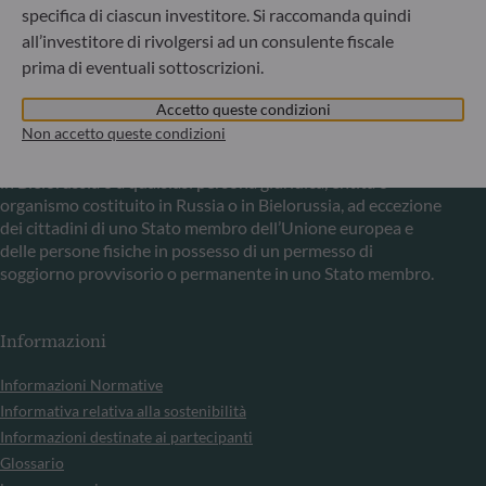
Comunicazione sulle sanzioni dell'UE contro la Russia
specifica di ciascun investitore. Si raccomanda quindi
all’investitore di rivolgersi ad un consulente fiscale
Nel quadro delle sanzioni adottate dall’Unione europea per
prima di eventuali sottoscrizioni.
reagire alla crisi ucraina, Le comunichiamo che,
considerando le disposizioni dei regolamenti UE
Accetto queste condizioni
n°833/2014 e UE n°398/2022, la sottoscrizione di quote di
Non accetto queste condizioni
fondi gestiti dalla Società di Gestione è vietata ai cittadini
russi o bielorussi, a chiunque risieda fisicamente in Russia o
in Bielorussia o a qualsiasi persona giuridica, entità o
organismo costituito in Russia o in Bielorussia, ad eccezione
dei cittadini di uno Stato membro dell’Unione europea e
delle persone fisiche in possesso di un permesso di
soggiorno provvisorio o permanente in uno Stato membro.
Informazioni
Informazioni Normative
Informativa relativa alla sostenibilità
Informazioni destinate ai partecipanti
Glossario