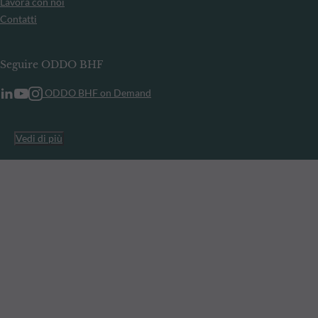
Lavora con noi
Contatti
Seguire ODDO BHF
ODDO BHF on Demand
Vedi di più