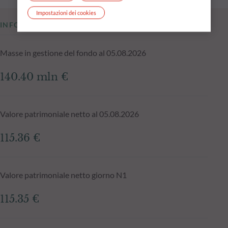
Impostazioni dei cookies
INFORMAZIONI CHIAVE
Masse in gestione del fondo al 05.08.2026
140.40 mln €
Valore patrimoniale netto al 05.08.2026
115.36 €
Valore patrimoniale netto giorno N1
115.35 €