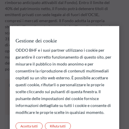
rimborso anticipato attivabili dal Fondo). Entro il limite del
40% del patrimonio netto, il Fondo potrà detenere titoli di
emittenti privati con sede legale al di fuori dell'OCSE,
compresi i mercati emergenti. Il Fondo adotta la propria
strategia d'investimento in un periodo d'investimento la cui
scadenza è fissata dalla Società di gestione (inizialmente, il
31 dicembre 2026). La strategia non si limita alla detenzione
Gestione dei cookie
di obbligazioni; la Società di gestione potrà effettuare
ODDO BHF e i suoi partner utilizzano i cookie per
operazioni tattiche in portafoglio, qualora si presentino
nuove opportunità di mercato o venga rilevato un aumento
garantire il corretto funzionamento di questo sito, per
del rischio di insolvenza a termine di uno degli emittenti in
misurare il pubblico in modo anonimo e per
portafoglio.
consentire la riproduzione di contenuti multimediali
ospitati su un sito web esterno. È possibile accettare
Il fondo indicato di seguito comporta un
questi cookie, rifiutarli o personalizzare le proprie
rischio di perdita di capitale.
scelte cliccando sui pulsanti di questa finestra. Il
Si ricorda che i rendimenti passati non sono
pulsante delle impostazioni dei cookie fornisce
indicativi di quelli futuri e possono variare nel
informazioni dettagliate su tutti i cookie e consente di
tempo.
modificare le proprie scelte in qualsiasi momento.
Accetta tutti
Rifiuta tutti