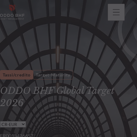
Tassi/credito
Target-Maturity
ODDO BHF Global Target
2026
FR0013426657