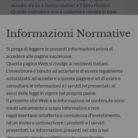
dovuto. Va da 1 (basso rischio) a 7 (alto rischio).
Questo indicatore non è costante e cambia in base
al profilo di rischio del fondo. La categoria più bassa
non significa priva di rischio. I dati storici, come
Informazioni Normative
quelli utilizzati per calcolare il SRI, potrebbero non
essere un'indicazione affidabile del futuro profilo di
rischio del fondo. Non vi è alcuna garanzia che gli
Si prega di leggere le presenti informazioni prima di
obiettivi d'investimento in termini di rischio
accedere alle pagine successive.
saranno raggiunti.
Questa pagina Web si rivolge ai residenti italiani.
L'investitore è tenuto ad accertarsi di essere legalmente
autorizzato ad accedere a queste pagine e ad di usare e
consultare le informazioni e i servizi ivi presentati, ai
sensi delle leggi in vigore nel proprio paese.
Il presente sito Web e le informazioni ivi contenute sono
creati unicamente a scopo informativo e non
rappresentano un’offerta o consulenza d’investimento,
né un invito a sottoscrivere i prodotti e i servizi
presentati. Le informazioni presenti nel sito o nei
documenti resi disponibili sul sito sono fornite