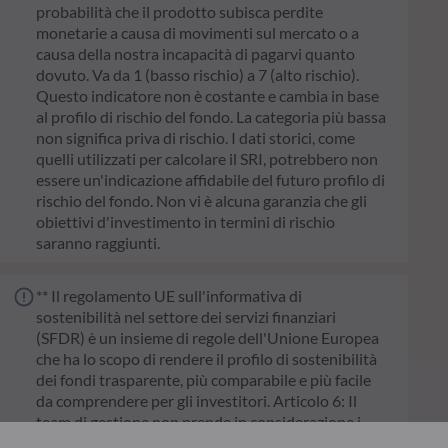
probabilità che il prodotto subisca perdite
monetarie a causa di movimenti sul mercato o a
causa della nostra incapacità di pagarvi quanto
dovuto. Va da 1 (basso rischio) a 7 (alto rischio).
Questo indicatore non è costante e cambia in base
al profilo di rischio del fondo. La categoria più bassa
non significa priva di rischio. I dati storici, come
quelli utilizzati per calcolare il SRI, potrebbero non
essere un'indicazione affidabile del futuro profilo di
rischio del fondo. Non vi è alcuna garanzia che gli
obiettivi d'investimento in termini di rischio
saranno raggiunti.
** Il regolamento UE sull'informativa di
sostenibilità nel settore dei servizi finanziari
(SFDR) è un insieme di regole dell'Unione Europea
che ha lo scopo di rendere il profilo di sostenibilità
dei fondi trasparente, più comparabile e più facile
da comprendere per gli investitori. Articolo 6: Il
team di gestione non prende in considerazione i
rischi di sostenibilità o effetti negativi risultanti