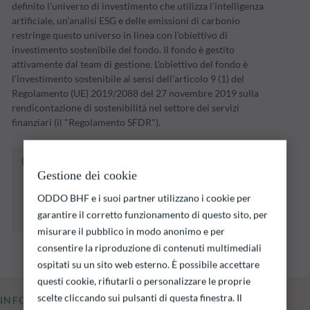
definito l'universo di investimento che utilizza l'intelligenza
artificiale, un'analisi ESG e delle emissioni di carbonio
restringe questo universo in linea con l'obiettivo di
investimento sostenibile del fondo. Il fondo è gestito
attivamente dal team di gestione. L'obiettivo del fondo è
l'investimento sostenibile ai sensi dell'articolo 9 (1) del
Regolamento (UE) 2019/2088 del 27 novembre 2019 sulla
rendicontazione di sostenibilità nel settore dei servizi
finanziari (il "Regolamento SFDR").
Il fondo indicato di seguito comporta un
rischio di perdita di capitale.
Gestione dei cookie
Si ricorda che i rendimenti passati non sono
ODDO BHF e i suoi partner utilizzano i cookie per
indicativi di quelli futuri e possono variare nel
garantire il corretto funzionamento di questo sito, per
tempo.
misurare il pubblico in modo anonimo e per
consentire la riproduzione di contenuti multimediali
ospitati su un sito web esterno. È possibile accettare
questi cookie, rifiutarli o personalizzare le proprie
scelte cliccando sui pulsanti di questa finestra. Il
INFORMAZIONI CHIAVE