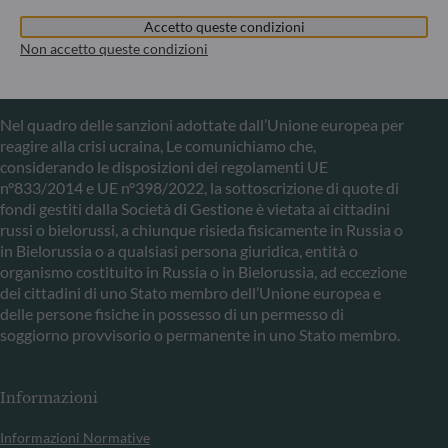
Commission de Surveillance du Secteur Financier (CSSF) –
Registro commerciale: B 29891
Accetto queste condizioni
Non accetto queste condizioni
Comunicazione sulle sanzioni dell'UE contro la Russia
Nel quadro delle sanzioni adottate dall’Unione europea per
reagire alla crisi ucraina, Le comunichiamo che,
considerando le disposizioni dei regolamenti UE
n°833/2014 e UE n°398/2022, la sottoscrizione di quote di
fondi gestiti dalla Società di Gestione è vietata ai cittadini
russi o bielorussi, a chiunque risieda fisicamente in Russia o
in Bielorussia o a qualsiasi persona giuridica, entità o
organismo costituito in Russia o in Bielorussia, ad eccezione
dei cittadini di uno Stato membro dell’Unione europea e
delle persone fisiche in possesso di un permesso di
soggiorno provvisorio o permanente in uno Stato membro.
Informazioni
Informazioni Normative