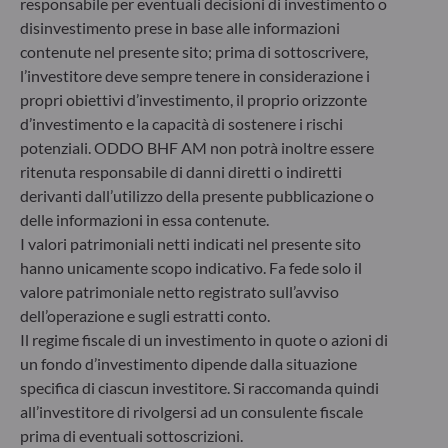
responsabile per eventuali decisioni di investimento o
Germania
disinvestimento prese in base alle informazioni
+49 (0) 211 239 24 01
contenute nel presente sito; prima di sottoscrivere,
l’investitore deve sempre tenere in considerazione i
Gallusanlage 8
60329 Frankfurt am Main
propri obiettivi d’investimento, il proprio orizzonte
Germania
d’investimento e la capacità di sostenere i rischi
potenziali. ODDO BHF AM non potrà inoltre essere
+49 (0) 69 920 50 0
Società di gestione del risparmio autorizzata dal
ritenuta responsabile di danni diretti o indiretti
Bundesanstalt für Finanzdienstleistungsaufsicht (“BaFin”)
derivanti dall’utilizzo della presente pubblicazione o
Registro delle imprese : HRB 11971 Tribunale distrettuale
delle informazioni in essa contenute.
di Düsseldorf
I valori patrimoniali netti indicati nel presente sito
hanno unicamente scopo indicativo. Fa fede solo il
valore patrimoniale netto registrato sull’avviso
ODDO BHF Asset Management LUX
dell’operazione e sugli estratti conto.
6, rue Gabriel Lippmann
Il regime fiscale di un investimento in quote o azioni di
L-5365 Munsbach
un fondo d’investimento dipende dalla situazione
Lussemburgo
specifica di ciascun investitore. Si raccomanda quindi
+352 45 76 76 245
all’investitore di rivolgersi ad un consulente fiscale
Società di gestione patrimoniale approvata dalla
prima di eventuali sottoscrizioni.