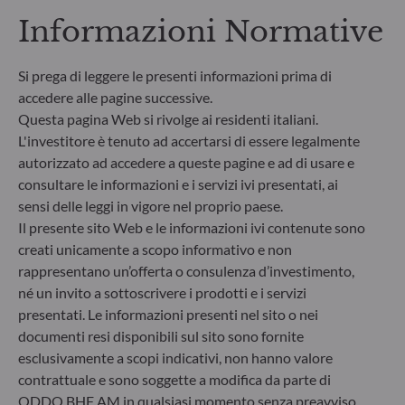
dalle decisioni d’investimento sui fattori legati alla
Informazioni Normative
sostenibilità nel processo decisionale
d’investimento. Articolo 8: Il team di gestione
affronta i rischi di sostenibilità integrando criteri
Si prega di leggere le presenti informazioni prima di
ESG (Ambientali e/o Sociali e/o di Governance) nei
accedere alle pagine successive.
suoi processi decisionali d’investimento. Articolo 9:
Questa pagina Web si rivolge ai residenti italiani.
Il team di gestione persegue un rigido obiettivo
L'investitore è tenuto ad accertarsi di essere legalmente
d’investimento sostenibile che apporti un
autorizzato ad accedere a queste pagine e ad di usare e
contributo significativo nel superare le sfide della
consultare le informazioni e i servizi ivi presentati, ai
transizione ecologica e affronta i rischi di
sostenibilità avvalendosi dei rating forniti dal
sensi delle leggi in vigore nel proprio paese.
fornitore di dati ESG esterno della Società di
Il presente sito Web e le informazioni ivi contenute sono
gestione.
creati unicamente a scopo informativo e non
rappresentano un’offerta o consulenza d’investimento,
né un invito a sottoscrivere i prodotti e i servizi
presentati. Le informazioni presenti nel sito o nei
documenti resi disponibili sul sito sono fornite
esclusivamente a scopi indicativi, non hanno valore
contrattuale e sono soggette a modifica da parte di
ODDO BHF AM in qualsiasi momento senza preavviso.