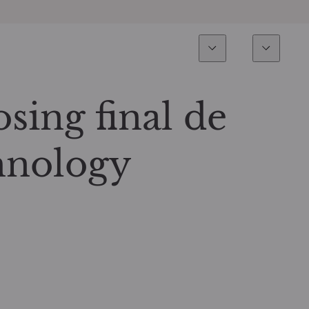
Expertise
Fonds
Invest
Vue d’ensemble
Tous les fonds
osing final de
Actions
Sélection de fonds
nology
Obligations
Comment souscrire ?
Multi-Actifs
ETF actifs
Private Assets