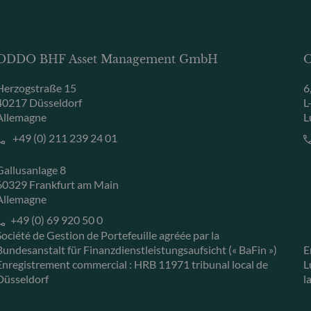
ODDO BHF Asset Management GmbH
O
Herzogstraße 15
6
40217 Düsseldorf
L
Allemagne
L
+49 (0) 211 239 24 01
Gallusanlage 8
60329 Frankfurt am Main
Allemagne
+49 (0) 69 920 50 0
Société de Gestion de Portefeuille agréée par la
Bundesanstalt für Finanzdienstleistungsaufsicht (« BaFin »)
E
Enregistrement commercial : HRB 11971 tribunal local de
L
Düsseldorf
l