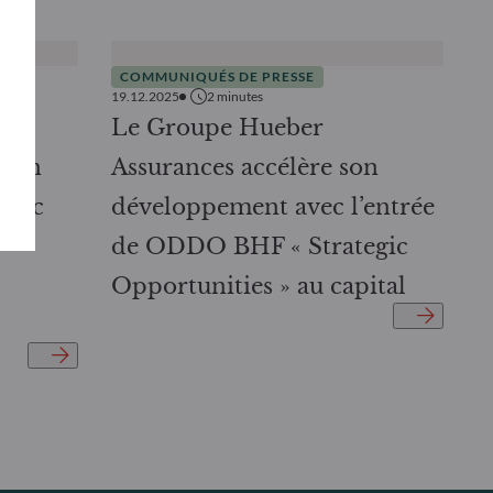
COMMUNIQUÉS DE PRESSE
19.12.2025
2
minutes
c
Le Groupe Hueber
 son
Assurances accélère son
avec
développement avec l’entrée
de ODDO BHF « Strategic
Opportunities » au capital