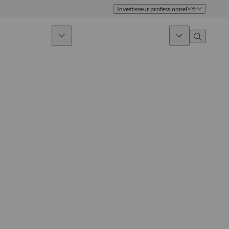
Investisseur professionnel
fr
issement durable
Actualités & Marchés
À propos
Présentation
Identité
Approche
Gouvernance
Publications
Notre équipe commerciale
Nos bureaux
Nous contacter