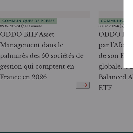
COMMUNIQUÉS DE PRESSE
COMMUNIQUÉS 
09.06.2026
< 1
minute
03.02.2026
2
min
ODDO BHF Asset
ODDO BHF 
Management dans le
par l’Afer 
palmarès des 50 sociétés de
de son ETF 
gestion qui comptent en
globale, 
France en 2026
Balanced A
ETF