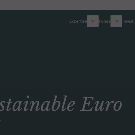
Expertise
Fonds
Invest
Vue d’ensemble
Tous les fonds
Actions
Sélection de fonds
Obligations
Comment souscrire ?
ainable Euro
Multi-Actifs
ETF actifs
d
Private Assets