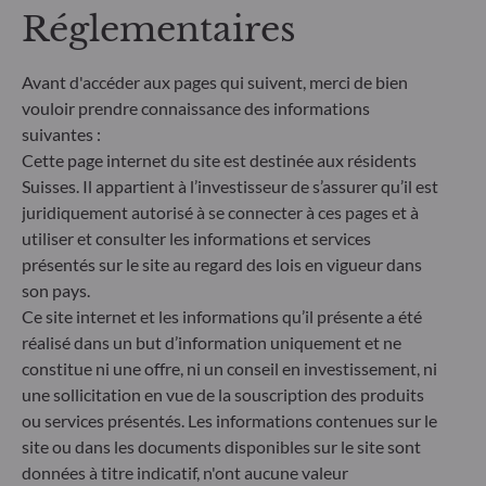
Réglementaires
Gouvernance) dans son processus de décision
d'investissement. Article 9 : L'équipe de gestion suit
un objectif d'investissement durable strict qui
Avant d'accéder aux pages qui suivent, merci de bien
contribue de manière significative aux défis de la
vouloir prendre connaissance des informations
transition écologique, et traite les risques de
durabilité par le biais de notations fournies par le
suivantes :
fournisseur externe de données ESG de la société
Cette page internet du site est destinée aux résidents
de gestion
Suisses. Il appartient à l’investisseur de s’assurer qu’il est
juridiquement autorisé à se connecter à ces pages et à
utiliser et consulter les informations et services
présentés sur le site au regard des lois en vigueur dans
son pays.
Ce site internet et les informations qu’il présente a été
réalisé dans un but d’information uniquement et ne
constitue ni une offre, ni un conseil en investissement, ni
une sollicitation en vue de la souscription des produits
ou services présentés. Les informations contenues sur le
site ou dans les documents disponibles sur le site sont
données à titre indicatif, n'ont aucune valeur