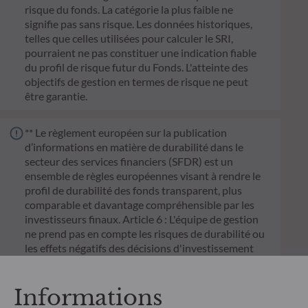
risque du fonds. La catégorie la plus faible ne
signifie pas sans risque. Les données historiques,
telles que celles utilisées pour calculer le SRI,
pourraient ne pas constituer une indication fiable
du profil de risque futur du Fonds. L'atteinte des
objectifs de gestion en termes de risque ne peut
être garantie.
** Le règlement européen sur la publication
d’informations en matière de durabilité dans le
secteur des services financiers (SFDR) est un
ensemble de règles européennes visant à rendre le
profil de durabilité des fonds transparent, plus
comparable et davantage compréhensible par les
investisseurs finaux. Article 6 : L'équipe de gestion
ne prend pas en compte les risques de durabilité ou
les effets négatifs des décisions d'investissement
sur les facteurs de durabilité dans le processus de
décision d'investissement. Article 8 : L'équipe de
Informations
gestion traite les risques de durabilité en intégrant
des critères ESG (Environnement et/ou Social et/ou