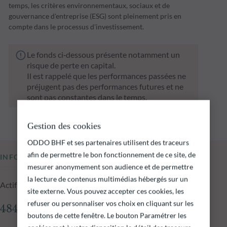
temps, les critères environnementaux, sociaux et de
gouvernance d'entreprise (ESG) sont pleinement pris en
compte dans le processus d'investissement.
Le fonds ci‑dessous présente notamment un
risque de perte en capital.
Il est rappelé que les performances passées ne
préjugent pas des performances futures et ne
sont pas constantes dans le temps.
Gestion des cookies
ODDO BHF et ses partenaires utilisent des traceurs
afin de permettre le bon fonctionnement de ce site, de
INFORMATIONS CLÉS
mesurer anonymement son audience et de permettre
la lecture de contenus multimédias hébergés sur un
Actif net du fonds au 06.08.2026
site externe. Vous pouvez accepter ces cookies, les
refuser ou personnaliser vos choix en cliquant sur les
484,06 M€
boutons de cette fenêtre. Le bouton Paramétrer les