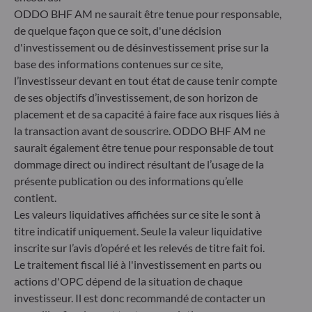
Allemagne
ODDO BHF AM ne saurait être tenue pour responsable,
de quelque façon que ce soit, d'une décision
+49 (0) 69 920 50 0
Société de Gestion de Portefeuille agréée par la
d'investissement ou de désinvestissement prise sur la
Bundesanstalt für Finanzdienstleistungsaufsicht (« BaFin »)
base des informations contenues sur ce site,
Enregistrement commercial : HRB 11971 tribunal local de
l’investisseur devant en tout état de cause tenir compte
Düsseldorf
de ses objectifs d’investissement, de son horizon de
placement et de sa capacité à faire face aux risques liés à
la transaction avant de souscrire. ODDO BHF AM ne
ODDO BHF Asset Management LUX
saurait également être tenue pour responsable de tout
6, rue Gabriel Lippmann
dommage direct ou indirect résultant de l’usage de la
L-5365 Munsbach
présente publication ou des informations qu’elle
Luxembourg
contient.
+352 45 76 76 245
Les valeurs liquidatives affichées sur ce site le sont à
Enregistré au registre du commerce et des sociétés de
titre indicatif uniquement. Seule la valeur liquidative
Luxembourg sous le numéro B 29891 Agréé et supervisé
inscrite sur l’avis d’opéré et les relevés de titre fait foi.
par la commission de Surveillance du Secteur Financier
Le traitement fiscal lié à l'investissement en parts ou
(CSSF)
actions d'OPC dépend de la situation de chaque
investisseur. Il est donc recommandé de contacter un