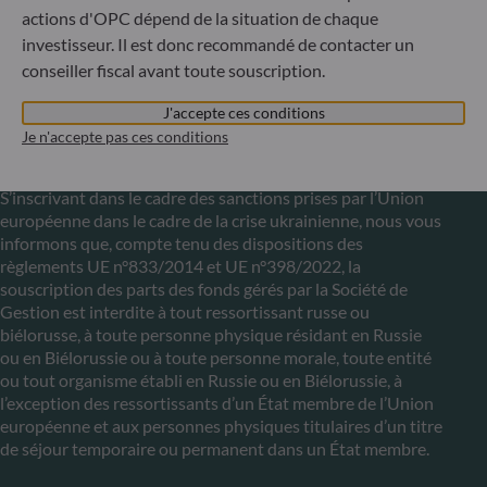
actions d'OPC dépend de la situation de chaque
Luxembourg sous le numéro B 29891 Agréé et supervisé
par la commission de Surveillance du Secteur Financier
investisseur. Il est donc recommandé de contacter un
(CSSF)
conseiller fiscal avant toute souscription.
J'accepte ces conditions
Communiqué sur les sanctions européennes contre la
Je n'accepte pas ces conditions
Russie
S’inscrivant dans le cadre des sanctions prises par l’Union
européenne dans le cadre de la crise ukrainienne, nous vous
informons que, compte tenu des dispositions des
règlements UE n°833/2014 et UE n°398/2022, la
souscription des parts des fonds gérés par la Société de
Gestion est interdite à tout ressortissant russe ou
biélorusse, à toute personne physique résidant en Russie
ou en Biélorussie ou à toute personne morale, toute entité
ou tout organisme établi en Russie ou en Biélorussie, à
l’exception des ressortissants d’un État membre de l’Union
européenne et aux personnes physiques titulaires d’un titre
de séjour temporaire ou permanent dans un État membre.