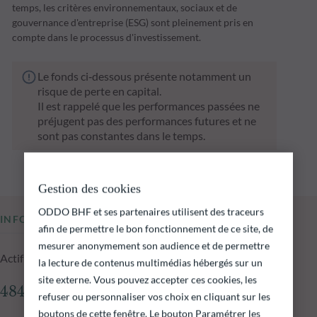
temps, les critères environnementaux, sociaux et de
gouvernance d'entreprise (ESG) sont pleinement pris en
compte dans le processus d'investissement.
Le fonds ci‑dessous présente notamment un
risque de perte en capital.
Il est rappelé que les performances passées ne
préjugent pas des performances futures et ne
sont pas constantes dans le temps.
Gestion des cookies
ODDO BHF et ses partenaires utilisent des traceurs
INFORMATIONS CLÉS
afin de permettre le bon fonctionnement de ce site, de
mesurer anonymement son audience et de permettre
Actif net du fonds au 06.08.2026
la lecture de contenus multimédias hébergés sur un
site externe. Vous pouvez accepter ces cookies, les
484,06 M€
refuser ou personnaliser vos choix en cliquant sur les
boutons de cette fenêtre. Le bouton Paramétrer les