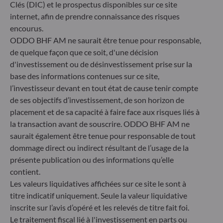
40217 Düsseldorf
Clés (DIC) et le prospectus disponibles sur ce site
Allemagne
internet, afin de prendre connaissance des risques
+49 (0) 211 239 24 01
encourus.
ODDO BHF AM ne saurait être tenue pour responsable,
Gallusanlage 8
de quelque façon que ce soit, d'une décision
60329 Frankfurt am Main
d'investissement ou de désinvestissement prise sur la
Allemagne
base des informations contenues sur ce site,
+49 (0) 69 920 50 0
l’investisseur devant en tout état de cause tenir compte
Société de Gestion de Portefeuille agréée par la
de ses objectifs d’investissement, de son horizon de
Bundesanstalt für Finanzdienstleistungsaufsicht (« BaFin »)
placement et de sa capacité à faire face aux risques liés à
Enregistrement commercial : HRB 11971 tribunal local de
la transaction avant de souscrire. ODDO BHF AM ne
Düsseldorf
saurait également être tenue pour responsable de tout
dommage direct ou indirect résultant de l’usage de la
ODDO BHF Asset Management LUX
présente publication ou des informations qu’elle
contient.
6, rue Gabriel Lippmann
Les valeurs liquidatives affichées sur ce site le sont à
L-5365 Munsbach
titre indicatif uniquement. Seule la valeur liquidative
Luxembourg
inscrite sur l’avis d’opéré et les relevés de titre fait foi.
+352 45 76 76 245
Le traitement fiscal lié à l'investissement en parts ou
Enregistré au registre du commerce et des sociétés de