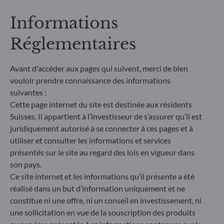
ne prend pas en compte les risques de durabilité ou
les effets négatifs des décisions d'investissement
Informations
sur les facteurs de durabilité dans le processus de
décision d'investissement. Article 8 : L'équipe de
Réglementaires
gestion traite les risques de durabilité en intégrant
des critères ESG (Environnement et/ou Social et/ou
Avant d'accéder aux pages qui suivent, merci de bien
Gouvernance) dans son processus de décision
d'investissement. Article 9 : L'équipe de gestion suit
vouloir prendre connaissance des informations
un objectif d'investissement durable strict qui
suivantes :
contribue de manière significative aux défis de la
Cette page internet du site est destinée aux résidents
transition écologique, et traite les risques de
Suisses. Il appartient à l’investisseur de s’assurer qu’il est
durabilité par le biais de notations fournies par le
juridiquement autorisé à se connecter à ces pages et à
fournisseur externe de données ESG de la société
utiliser et consulter les informations et services
de gestion
présentés sur le site au regard des lois en vigueur dans
son pays.
Ce site internet et les informations qu’il présente a été
réalisé dans un but d’information uniquement et ne
constitue ni une offre, ni un conseil en investissement, ni
une sollicitation en vue de la souscription des produits