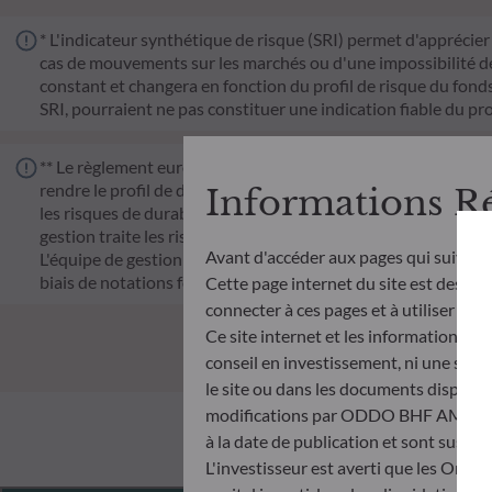
* L'indicateur synthétique de risque (SRI) permet d'apprécier 
cas de mouvements sur les marchés ou d'une impossibilité de n
constant et changera en fonction du profil de risque du fonds. 
SRI, pourraient ne pas constituer une indication fiable du pro
** Le règlement européen sur la publication d’informations e
rendre le profil de durabilité des fonds transparent, plus co
Informations R
les risques de durabilité ou les effets négatifs des décisions 
gestion traite les risques de durabilité en intégrant des cr
Avant d'accéder aux pages qui suivent
L'équipe de gestion suit un objectif d'investissement durable s
biais de notations fournies par le fournisseur externe de do
Cette page internet du site est destinée
connecter à ces pages et à utiliser et c
Ce site internet et les informations qu
conseil en investissement, ni une soll
le site ou dans les documents disponibl
modifications par ODDO BHF AM à tout 
à la date de publication et sont suscep
L'investisseur est averti que les Orga