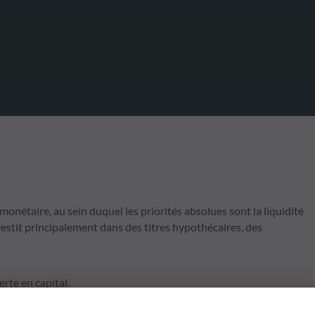
aire, au sein duquel les priorités absolues sont la liquidité
vestit principalement dans des titres hypothécaires, des
rte en capital.
t pas des performances futures et ne sont pas constantes dans