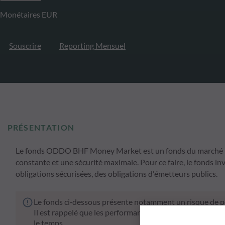
Monétaires EUR
Souscrire
Reporting Mensuel
PRÉSENTATION
Le fonds ODDO BHF Money Market est un fonds du marché monét
constante et une sécurité maximale. Pour ce faire, le fonds in
obligations sécurisées, des obligations d'émetteurs publics.
Le fonds ci‑dessous présente notamment un risque de pe
Il est rappelé que les performances passées ne préjugen
le temps.