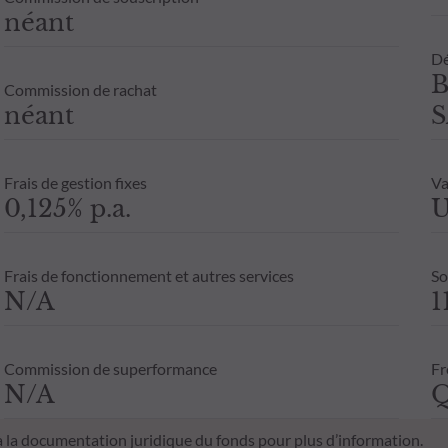
néant
Dé
B
Commission de rachat
néant
S
Frais de gestion fixes
Va
0,125% p.a.
U
Frais de fonctionnement et autres services
So
N/A
1
Commission de superformance
Fr
N/A
Q
 à la documentation juridique du fonds pour plus d’information.