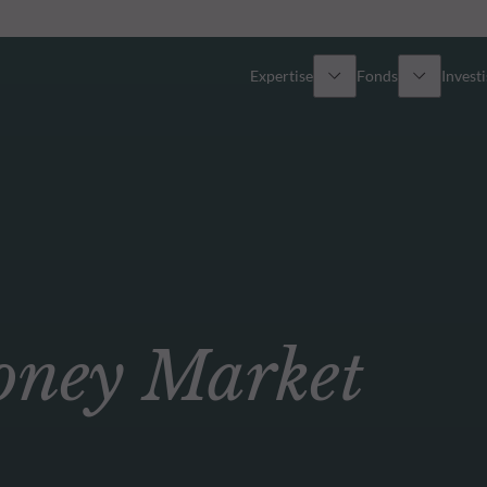
Expertise
Fonds
Invest
Vue d’ensemble
Tous les fonds
Actions
Sélection de fonds
Obligations
Comment souscrire ?
ey Market
Multi-Actifs
ETF actifs
Private Assets