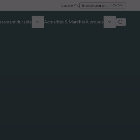
Espace Pro
Investisseur qualifié
fr
issement durable
Actualités & Marchés
À propos
Présentation
Identité
Approche
Gouvernance
Publications
Notre équipe commerciale
Nos bureaux
Nous contacter