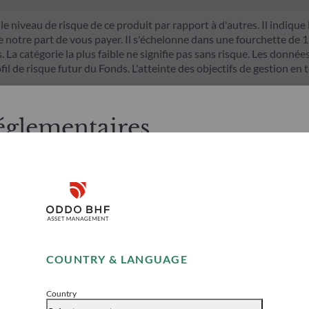
le niveau de risque de ce produit par rapport à d'autres. Il indique
otre part de vous payer. Il s'échelonne dans une fourchette de 1 (ri
La catégorie la plus faible ne signifie pas sans risque. Les données 
fil de risque futur du Fonds. L'atteinte des objectifs de gestion en 
n matière de durabilité dans le secteur des services financiers (S
mparable et davantage compréhensible par les investisseurs finaux.
églementaires
d'investissement sur les facteurs de durabilité dans le processus de
itères ESG (Environnement et/ou Social et/ou Gouvernance) dans son 
, merci de bien vouloir prendre connaissance des informations suiv
trict qui contribue de manière significative aux défis de la transiti
nnées ESG de la société de gestion
 aux résidents Suisses. Il appartient à l’investisseur de s’assurer q
Disclaimer
onsulter les informations et services présentés sur le site au regar
’il présente a été réalisé dans un but d’information uniquement et n
icitation en vue de la souscription des produits ou services présen
Remember me for 30 days
es sur le site sont données à titre indicatif, n'ont aucune valeur c
COUNTRY & LANGUAGE
moment sans avis préalable. Les appréciations formulées ne refl
Accept
tibles d’évoluer ultérieurement.
nismes de Placement Collectif (« OPC ») référencés ci-après présen
Country