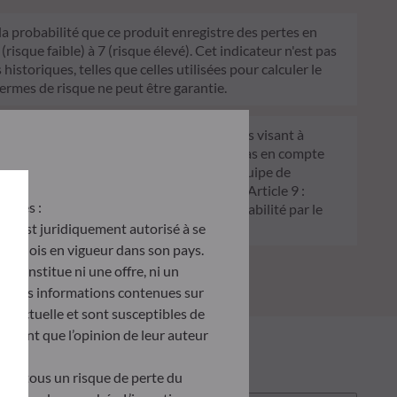
 la probabilité que ce produit enregistre des pertes en
sque faible) à 7 (risque élevé). Cet indicateur n'est pas
historiques, telles que celles utilisées pour calculer le
termes de risque ne peut être garantie.
FDR) est un ensemble de règles européennes visant à
 Article 6 : L'équipe de gestion ne prend pas en compte
 décision d'investissement. Article 8 : L'équipe de
processus de décision d'investissement. Article 9 :
antes :
on écologique, et traite les risques de durabilité par le
u’il est juridiquement autorisé à se
d des lois en vigueur dans son pays.
e constitue ni une offre, ni un
tés. Les informations contenues sur
ontractuelle et sont susceptibles de
ètent que l’opinion de leur auteur
tent tous un risque de perte du