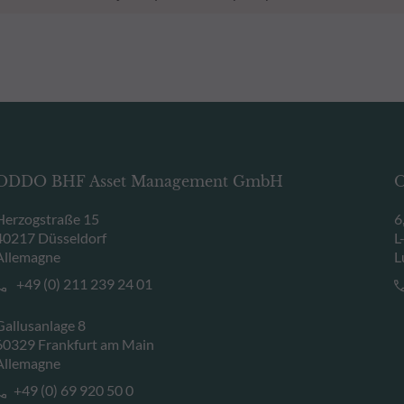
ODDO BHF Asset Management GmbH
O
Herzogstraße 15
6
40217 Düsseldorf
L
Allemagne
L
+49 (0) 211 239 24 01
Gallusanlage 8
60329 Frankfurt am Main
Allemagne
+49 (0) 69 920 50 0