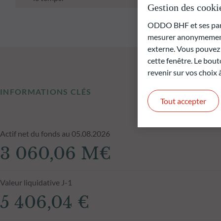
Gestion des cooki
ODDO BHF et ses parte
mesurer anonymement 
externe. Vous pouvez a
cette fenêtre. Le bout
revenir sur vos choix
INFORMATIONS CLÉS
Tout accepter
Actif net du fonds au 05.08.2026
3 060,06 M€
Valeur liquidative J-1
5 406,04 €