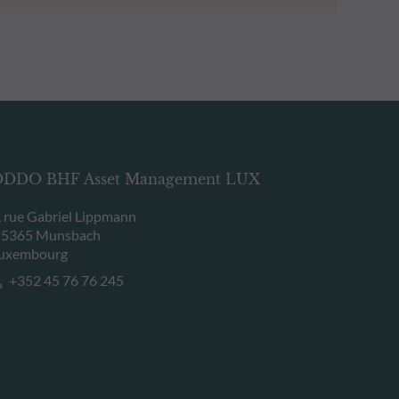
DDO BHF Asset Management LUX
, rue Gabriel Lippmann
-5365 Munsbach
uxembourg
+352 45 76 76 245