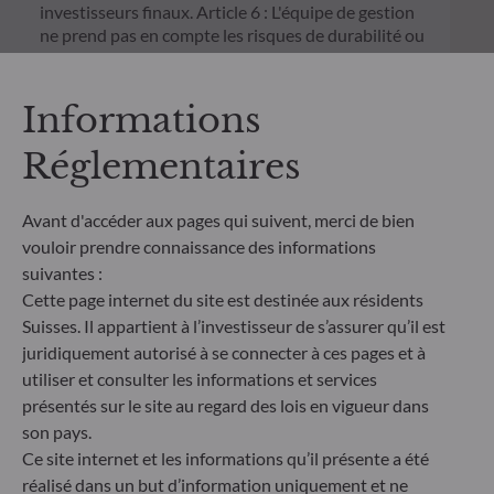
investisseurs finaux. Article 6 : L'équipe de gestion
ne prend pas en compte les risques de durabilité ou
les effets négatifs des décisions d'investissement
sur les facteurs de durabilité dans le processus de
décision d'investissement. Article 8 : L'équipe de
Informations
gestion traite les risques de durabilité en intégrant
des critères ESG (Environnement et/ou Social et/ou
Réglementaires
Gouvernance) dans son processus de décision
d'investissement. Article 9 : L'équipe de gestion suit
Avant d'accéder aux pages qui suivent, merci de bien
un objectif d'investissement durable strict qui
contribue de manière significative aux défis de la
vouloir prendre connaissance des informations
transition écologique, et traite les risques de
suivantes :
durabilité par le biais de notations fournies par le
Cette page internet du site est destinée aux résidents
fournisseur externe de données ESG de la société
Suisses. Il appartient à l’investisseur de s’assurer qu’il est
de gestion
juridiquement autorisé à se connecter à ces pages et à
utiliser et consulter les informations et services
présentés sur le site au regard des lois en vigueur dans
son pays.
Ce site internet et les informations qu’il présente a été
réalisé dans un but d’information uniquement et ne