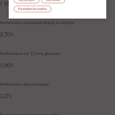
1 029,02 €
Paramétrer les cookies
Performance annualisée depuis la création
2,70%
Performance sur 12 mois glissants
1,90%
Performance début d'année
1,17%
Durée d'investissement conseillée