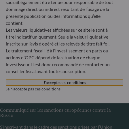
saurait également être tenue pour responsable de tout
Bundesanstalt für Finanzdienstleistungsaufsicht (« BaFin »)
dommage direct ou indirect résultant de l’usage de la
Enregistrement commercial : HRB 11971 tribunal local de
présente publication ou des informations qu’elle
Düsseldorf
contient.
Les valeurs liquidatives affichées sur ce site le sont à
ODDO BHF Asset Management LUX
titre indicatif uniquement. Seule la valeur liquidative
inscrite sur l’avis d’opéré et les relevés de titre fait foi.
6, rue Gabriel Lippmann
Le traitement fiscal lié à l'investissement en parts ou
L-5365 Munsbach
actions d'OPC dépend de la situation de chaque
Luxembourg
investisseur. Il est donc recommandé de contacter un
+352 45 76 76 245
conseiller fiscal avant toute souscription.
Enregistré au registre du commerce et des sociétés de
Luxembourg sous le numéro B 29891 Agréé et supervisé
J'accepte ces conditions
par la commission de Surveillance du Secteur Financier
Je n'accepte pas ces conditions
(CSSF)
Communiqué sur les sanctions européennes contre la
Russie
S’inscrivant dans le cadre des sanctions prises par l’Union