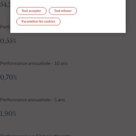
54,22 €
Tout accepter
Tout refuser
Paramétrer les cookies
Performance annualisée depuis la création
0,55%
Performance annualisée - 10 ans
0,70%
Performance annualisée - 5 ans
1,90%
Performance sur 12 mois glissants