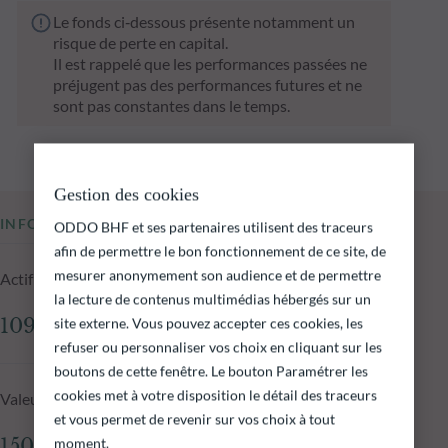
Le fonds ci‑dessous présente notamment un
risque de perte en capital.
Il est rappelé que les performances passées ne
préjugent pas des performances futures et ne
sont pas constantes dans le temps.
Gestion des cookies
INFORMATIONS CLÉS
ODDO BHF et ses partenaires utilisent des traceurs
afin de permettre le bon fonctionnement de ce site, de
mesurer anonymement son audience et de permettre
Actif net du fonds au 05.08.2026
la lecture de contenus multimédias hébergés sur un
109,18 M€
site externe. Vous pouvez accepter ces cookies, les
refuser ou personnaliser vos choix en cliquant sur les
boutons de cette fenêtre. Le bouton Paramétrer les
cookies met à votre disposition le détail des traceurs
Valeur liquidative au 05.08.2026
et vous permet de revenir sur vos choix à tout
150,11 €
moment.