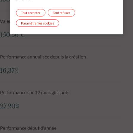
Tout accepter
Tout refuser
Valeur liquidative J-1
Paramétrer les cookies
150,56 €
Performance annualisée depuis la création
16,37%
Performance sur 12 mois glissants
27,20%
Performance début d'année