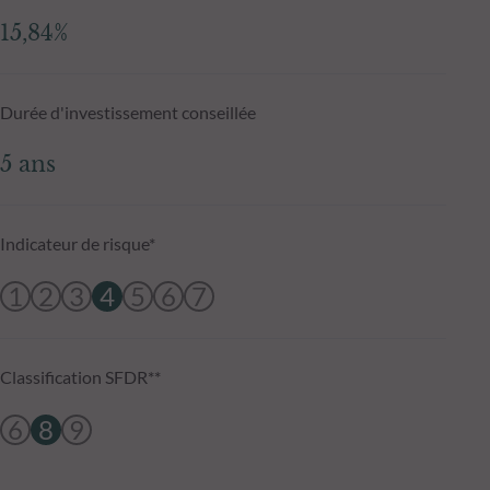
15,84%
Durée d'investissement conseillée
5 ans
Indicateur de risque*
1
2
3
4
5
6
7
Classification SFDR**
6
8
9