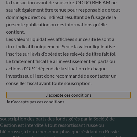
la transaction avant de souscrire. ODDO BHF AM ne
6, rue Gabriel Lippmann
saurait également être tenue pour responsable de tout
L-5365 Munsbach
dommage direct ou indirect résultant de l’usage de la
Luxembourg
présente publication ou des informations qu’elle
+352 45 76 76 245
contient.
Enregistré au registre du commerce et des sociétés de
Les valeurs liquidatives affichées sur ce site le sont à
Luxembourg sous le numéro B 29891 Agréé et supervisé
titre indicatif uniquement. Seule la valeur liquidative
par la commission de Surveillance du Secteur Financier
inscrite sur l’avis d’opéré et les relevés de titre fait foi.
(CSSF)
Le traitement fiscal lié à l'investissement en parts ou
actions d'OPC dépend de la situation de chaque
Communiqué sur les sanctions européennes contre la
investisseur. Il est donc recommandé de contacter un
Russie
conseiller fiscal avant toute souscription.
S’inscrivant dans le cadre des sanctions prises par l’Union
J'accepte ces conditions
européenne dans le cadre de la crise ukrainienne, nous vous
Je n'accepte pas ces conditions
informons que, compte tenu des dispositions des
règlements UE n°833/2014 et UE n°398/2022, la
souscription des parts des fonds gérés par la Société de
Gestion est interdite à tout ressortissant russe ou
biélorusse, à toute personne physique résidant en Russie