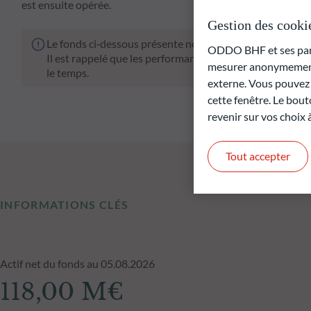
est ensuite opérée.
Gestion des cooki
Le fonds ci‑dessous présente notamment un risque de pe
ODDO BHF et ses parte
Il est rappelé que les performances passées ne préjugen
mesurer anonymement 
le temps.
externe. Vous pouvez a
cette fenêtre. Le bout
revenir sur vos choix
Tout accepter
INFORMATIONS CLÉS
Actif net du fonds au 05.08.2026
118,00 M€