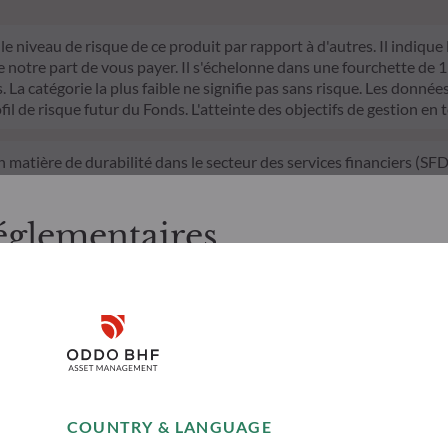
le niveau de risque de ce produit par rapport à d'autres. Il indique
otre part de vous payer. Il s'échelonne dans une fourchette de 1 (ri
La catégorie la plus faible ne signifie pas sans risque. Les données 
fil de risque futur du Fonds. L'atteinte des objectifs de gestion en 
n matière de durabilité dans le secteur des services financiers (S
mparable et davantage compréhensible par les investisseurs finaux.
d'investissement sur les facteurs de durabilité dans le processus de
itères ESG (Environnement et/ou Social et/ou Gouvernance) dans son 
églementaires
trict qui contribue de manière significative aux défis de la transiti
nnées ESG de la société de gestion
, merci de bien vouloir prendre connaissance des informations suiv
 aux résidents Suisses. Il appartient à l’investisseur de s’assurer q
Disclaimer
onsulter les informations et services présentés sur le site au regar
’il présente a été réalisé dans un but d’information uniquement et n
icitation en vue de la souscription des produits ou services présen
Remember me for 30 days
es sur le site sont données à titre indicatif, n'ont aucune valeur c
COUNTRY & LANGUAGE
moment sans avis préalable. Les appréciations formulées ne refl
Accept