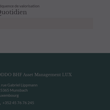
équence de valorisation
uotidien
DDO BHF Asset Management LUX
, rue Gabriel Lippmann
-5365 Munsbach
uxembourg
+352 45 76 76 245