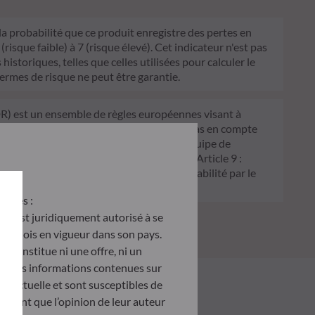
 la probabilité que ce produit enregistre des pertes en
sque faible) à 7 (risque élevé). Cet indicateur n'est pas
historiques, telles que celles utilisées pour calculer le
termes de risque ne peut être garantie.
FDR) est un ensemble de règles européennes visant à
 Article 6 : L'équipe de gestion ne prend pas en compte
 décision d'investissement. Article 8 : L'équipe de
processus de décision d'investissement. Article 9 :
on écologique, et traite les risques de durabilité par le
antes :
u’il est juridiquement autorisé à se
d des lois en vigueur dans son pays.
e constitue ni une offre, ni un
tés. Les informations contenues sur
ontractuelle et sont susceptibles de
ètent que l’opinion de leur auteur