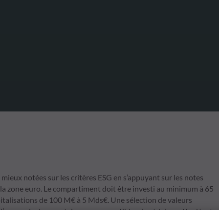
es mieux notées sur les critères ESG en s’appuyant sur les notes
la zone euro. Le compartiment doit être investi au minimum à 65
pitalisations de 100 M€ à 5 Mds€. Une sélection de valeurs
d’un ou plusieurs catalyseurs susceptibles de réduire cette décote