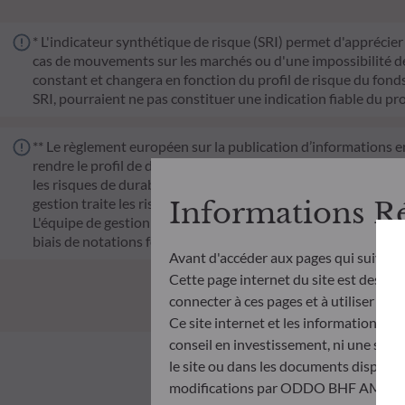
* L'indicateur synthétique de risque (SRI) permet d'apprécier 
cas de mouvements sur les marchés ou d'une impossibilité de n
constant et changera en fonction du profil de risque du fonds. 
SRI, pourraient ne pas constituer une indication fiable du pro
** Le règlement européen sur la publication d’informations e
rendre le profil de durabilité des fonds transparent, plus co
les risques de durabilité ou les effets négatifs des décisions 
gestion traite les risques de durabilité en intégrant des cr
Informations R
L'équipe de gestion suit un objectif d'investissement durable s
biais de notations fournies par le fournisseur externe de do
Avant d'accéder aux pages qui suivent
Cette page internet du site est destinée
connecter à ces pages et à utiliser et c
Ce site internet et les informations qu
conseil en investissement, ni une soll
le site ou dans les documents disponibl
modifications par ODDO BHF AM à tout 