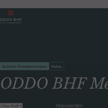
Actions Fondamentales
Value
ODDO BHF Mét
FR0014007BE9