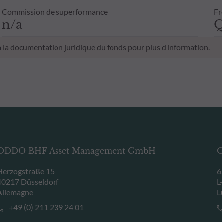
Commission de superformance
Fr
n/a
Q
 à la documentation juridique du fonds pour plus d’information.
ODDO BHF Asset Management GmbH
O
Herzogstraße 15
6
40217 Düsseldorf
L
Allemagne
L
+49 (0) 211 239 24 01