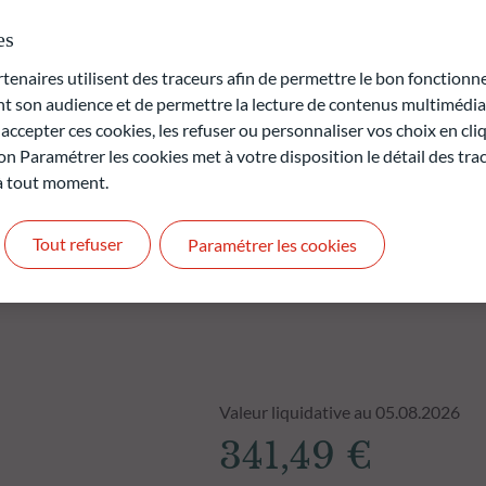
es
rte en capital.
naires utilisent des traceurs afin de permettre le bon fonctionne
t pas des performances futures et ne sont pas constantes dans
son audience et de permettre la lecture de contenus multimédias
ccepter ces cookies, les refuser ou personnaliser vos choix en cli
on Paramétrer les cookies met à votre disposition le détail des tr
 à tout moment.
Tout refuser
Paramétrer les cookies
Valeur liquidative au 05.08.2026
341,49 €