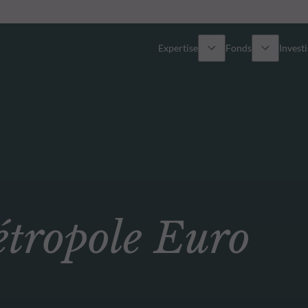
Expertise
Fonds
Invest
Vue d’ensemble
Tous les fonds
Actions
Sélection de fonds
Obligations
Comment souscrire ?
ropole Euro
Multi-Actifs
ETF actifs
Private Assets