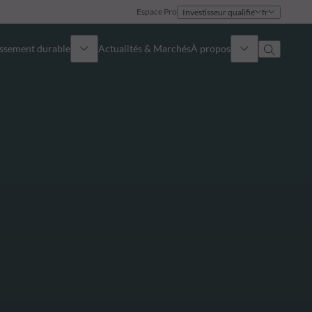
Espace Pro
Investisseur qualifié
fr
issement durable
Actualités & Marchés
À propos
Présentation
Identité
Approche
Gouvernance
Publications
Notre équipe commerciale
Nos bureaux
Nous contacter