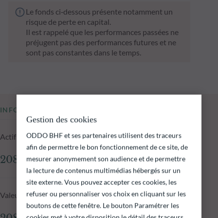
Le fonds ci‑dessous présente notamment un
risque de perte en capital.
Il est rappelé que les performances passées ne
préjugent pas des performances futures et ne
sont pas constantes dans le temps.
INFORMATIONS CLÉS
Gestion des cookies
ODDO BHF et ses partenaires utilisent des traceurs
Actif net du fonds au 05.08.2026
afin de permettre le bon fonctionnement de ce site, de
208,28 M€
mesurer anonymement son audience et de permettre
la lecture de contenus multimédias hébergés sur un
site externe. Vous pouvez accepter ces cookies, les
refuser ou personnaliser vos choix en cliquant sur les
Valeur liquidative au 05.08.2026
boutons de cette fenêtre. Le bouton Paramétrer les
cookies met à votre disposition le détail des traceurs