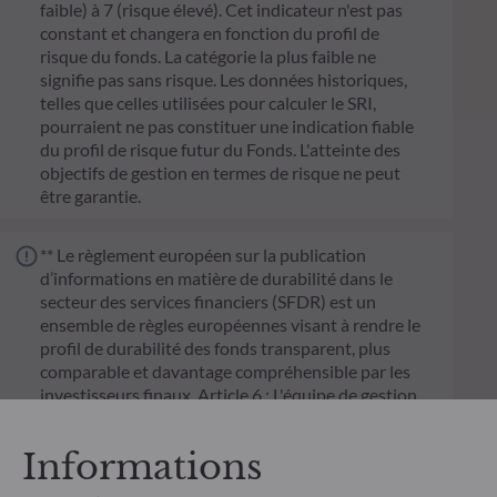
faible) à 7 (risque élevé). Cet indicateur n'est pas
constant et changera en fonction du profil de
risque du fonds. La catégorie la plus faible ne
signifie pas sans risque. Les données historiques,
telles que celles utilisées pour calculer le SRI,
pourraient ne pas constituer une indication fiable
du profil de risque futur du Fonds. L'atteinte des
objectifs de gestion en termes de risque ne peut
être garantie.
** Le règlement européen sur la publication
d’informations en matière de durabilité dans le
secteur des services financiers (SFDR) est un
ensemble de règles européennes visant à rendre le
profil de durabilité des fonds transparent, plus
comparable et davantage compréhensible par les
investisseurs finaux. Article 6 : L'équipe de gestion
ne prend pas en compte les risques de durabilité ou
les effets négatifs des décisions d'investissement
Informations
sur les facteurs de durabilité dans le processus de
décision d'investissement. Article 8 : L'équipe de