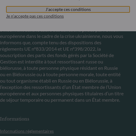
J'accepte ces conditions
Communiqué sur les sanctions européennes contre la
Je n'accepte pas ces conditions
Russie
S’inscrivant dans le cadre des sanctions prises par l’Union
européenne dans le cadre de la crise ukrainienne, nous vous
informons que, compte tenu des dispositions des
règlements UE n°833/2014 et UE n°398/2022, la
souscription des parts des fonds gérés par la Société de
Gestion est interdite à tout ressortissant russe ou
biélorusse, à toute personne physique résidant en Russie
ou en Biélorussie ou à toute personne morale, toute entité
ou tout organisme établi en Russie ou en Biélorussie, à
l’exception des ressortissants d’un État membre de l’Union
européenne et aux personnes physiques titulaires d’un titre
de séjour temporaire ou permanent dans un État membre.
Informations
Informations réglementaires