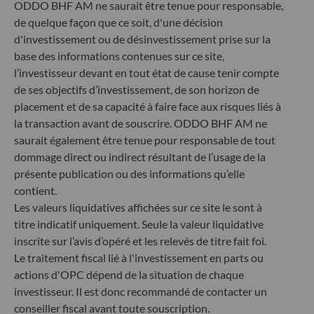
ODDO BHF AM ne saurait être tenue pour responsable,
Gallusanlage 8
de quelque façon que ce soit, d'une décision
60329 Frankfurt am Main
Allemagne
d'investissement ou de désinvestissement prise sur la
base des informations contenues sur ce site,
+49 (0) 69 920 50 0
l’investisseur devant en tout état de cause tenir compte
Société de Gestion de Portefeuille agréée par la
Bundesanstalt für Finanzdienstleistungsaufsicht (« BaFin »)
de ses objectifs d’investissement, de son horizon de
Enregistrement commercial : HRB 11971 tribunal local de
placement et de sa capacité à faire face aux risques liés à
Düsseldorf
la transaction avant de souscrire. ODDO BHF AM ne
saurait également être tenue pour responsable de tout
dommage direct ou indirect résultant de l’usage de la
ODDO BHF Asset Management LUX
présente publication ou des informations qu’elle
6, rue Gabriel Lippmann
contient.
L-5365 Munsbach
Les valeurs liquidatives affichées sur ce site le sont à
Luxembourg
titre indicatif uniquement. Seule la valeur liquidative
+352 45 76 76 245
inscrite sur l’avis d’opéré et les relevés de titre fait foi.
Enregistré au registre du commerce et des sociétés de
Le traitement fiscal lié à l'investissement en parts ou
Luxembourg sous le numéro B 29891 Agréé et supervisé
actions d'OPC dépend de la situation de chaque
par la commission de Surveillance du Secteur Financier
investisseur. Il est donc recommandé de contacter un
(CSSF)
conseiller fiscal avant toute souscription.