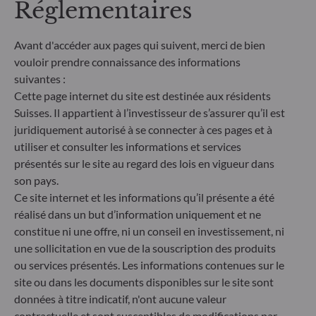
Réglementaires
gestion traite les risques de durabilité en intégrant
des critères ESG (Environnement et/ou Social et/ou
Gouvernance) dans son processus de décision
Avant d'accéder aux pages qui suivent, merci de bien
d'investissement. Article 9 : L'équipe de gestion suit
vouloir prendre connaissance des informations
un objectif d'investissement durable strict qui
suivantes :
contribue de manière significative aux défis de la
Cette page internet du site est destinée aux résidents
transition écologique, et traite les risques de
Suisses. Il appartient à l’investisseur de s’assurer qu’il est
durabilité par le biais de notations fournies par le
fournisseur externe de données ESG de la société
juridiquement autorisé à se connecter à ces pages et à
de gestion
utiliser et consulter les informations et services
présentés sur le site au regard des lois en vigueur dans
son pays.
Ce site internet et les informations qu’il présente a été
réalisé dans un but d’information uniquement et ne
constitue ni une offre, ni un conseil en investissement, ni
une sollicitation en vue de la souscription des produits
ou services présentés. Les informations contenues sur le
site ou dans les documents disponibles sur le site sont
données à titre indicatif, n'ont aucune valeur
contractuelle et sont susceptibles de modifications par