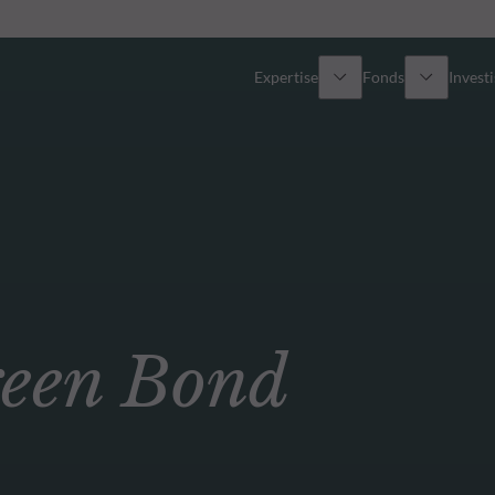
Expertise
Fonds
Invest
Vue d’ensemble
Tous les fonds
Actions
Sélection de fonds
Obligations
Comment souscrire ?
en Bond
Multi-Actifs
ETF actifs
Private Assets