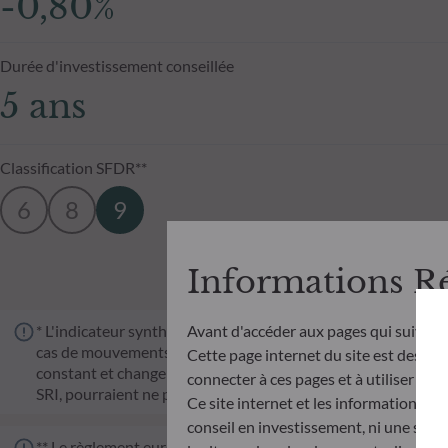
-0,80%
Durée d'investissement conseillée
5 ans
Classification SFDR**
6
8
9
Informations R
* L'indicateur synthétique de risque (SRI) permet d'apprécier 
Avant d'accéder aux pages qui suivent
cas de mouvements sur les marchés ou d'une impossibilité de n
Cette page internet du site est destinée
constant et changera en fonction du profil de risque du fonds. 
connecter à ces pages et à utiliser et c
SRI, pourraient ne pas constituer une indication fiable du pro
Ce site internet et les informations qu
conseil en investissement, ni une soll
** Le règlement européen sur la publication d’informations e