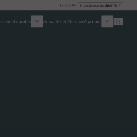
Espace Pro
Investisseur qualifié
fr
issement durable
Actualités & Marchés
À propos
Présentation
Identité
Approche
Gouvernance
Publications
Notre équipe commerciale
Nos bureaux
Nous contacter