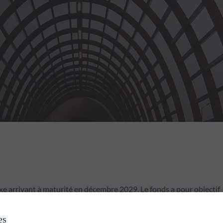
 arrivant à maturité en décembre 2029. Le fonds a pour objectif
ar la sélection discrétionnaire d'au moins 80% d'obligations
onds mettra en œuvre sa stratégie d'investissement sur une
es