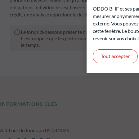
période d'investissement jusqu'à une date d'échéance fixée pa
obligations individuelles est basée sur un processus d'inve
ODDO BHF et ses parte
crédit, une analyse approfondie de chaque émetteur ainsi qu'u
mesurer anonymement 
externe. Vous pouvez a
cette fenêtre. Le bout
Le fonds ci‑dessous présente notamment un risque de pe
revenir sur vos choix
Il est rappelé que les performances passées ne préjugen
le temps.
Tout accepter
INFORMATIONS CLÉS
Actif net du fonds au 05.08.2026