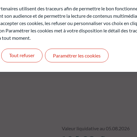
r la société de gestion (31 décembre 2029). La sélection des
stissement éprouvé qui combine une recherche fondamentale sur le
naires utilisent des traceurs afin de permettre le bon fonctionne
ne gestion disciplinée et réactive du risque.
son audience et de permettre la lecture de contenus multimédias
ccepter ces cookies, les refuser ou personnaliser vos choix en cli
on Paramétrer les cookies met à votre disposition le détail des tr
rte en capital.
 à tout moment.
t pas des performances futures et ne sont pas constantes dans
Tout refuser
Paramétrer les cookies
Valeur liquidative au 05.08.2026