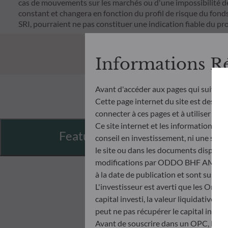
cas de mouvements sur les marchés ou d'une impossibilité de n
constant et changera en fonction du profil de risque du fonds. 
SRI, pourraient ne pas constituer une indication fiable du pro
Informations R
Avant d'accéder aux pages qui suivent
Cette page internet du site est destinée
connecter à ces pages et à utiliser et c
Ce site internet et les informations qu
Features
conseil en investissement, ni une soll
le site ou dans les documents disponibl
modifications par ODDO BHF AM à tout 
à la date de publication et sont suscep
L'investisseur est averti que les Orga
capital investi, la valeur liquidative 
peut ne pas récupérer le capital invest
Avant de souscrire dans un OPC, l’inve