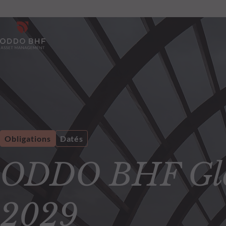
Obligations
Datés
ODDO BHF Glob
2029