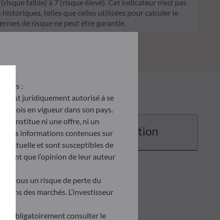
sque faible) à 7 (risque élevé). Cet indicateur n'est pas
historiques, telles que celles utilisées pour calculer le
termes de risque ne peut être garantie.
antes :
u’il est juridiquement autorisé à se
d des lois en vigueur dans son pays.
e constitue ni une offre, ni un
Documentation
tés. Les informations contenues sur
ontractuelle et sont susceptibles de
ètent que l’opinion de leur auteur
tent tous un risque de perte du
uations des marchés. L’investisseur
doit obligatoirement consulter le