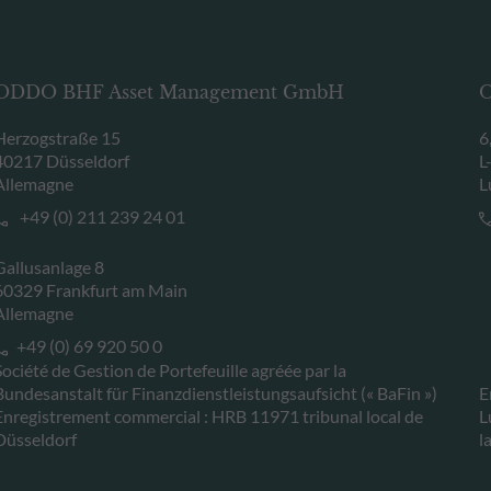
ODDO BHF Asset Management GmbH
O
Herzogstraße 15
6
40217 Düsseldorf
L
Allemagne
L
+49 (0) 211 239 24 01
Gallusanlage 8
60329 Frankfurt am Main
Allemagne
+49 (0) 69 920 50 0
Société de Gestion de Portefeuille agréée par la
Bundesanstalt für Finanzdienstleistungsaufsicht (« BaFin »)
E
Enregistrement commercial : HRB 11971 tribunal local de
L
Düsseldorf
l