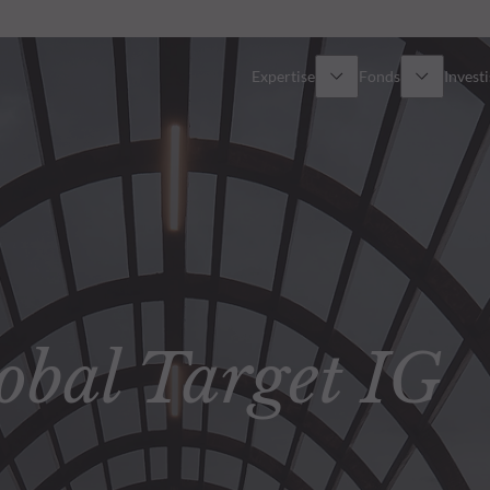
Expertise
Fonds
Invest
Vue d’ensemble
Tous les fonds
Actions
Sélection de fonds
Obligations
Comment souscrire ?
al Target IG
Multi-Actifs
ETF actifs
Private Assets