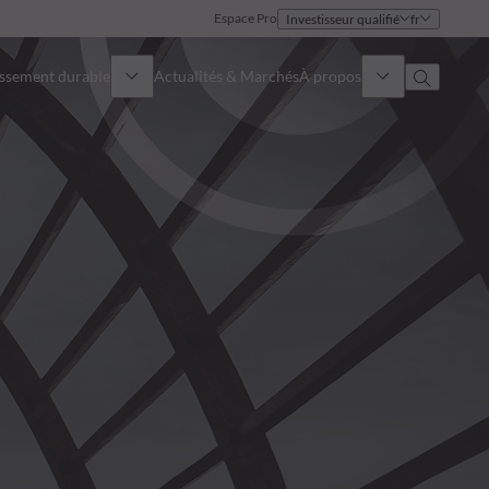
Espace Pro
Investisseur qualifié
fr
issement durable
Actualités & Marchés
À propos
Présentation
Identité
Approche
Gouvernance
Publications
Notre équipe commerciale
Nos bureaux
Nous contacter