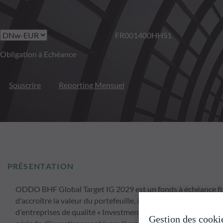
FR001400HHS1
Obligation à Echéance
Souscrire
Reporting Mensuel
PRÉSENTATION
ODDO BHF Global Target IG 2029 est un fonds à échéance fixe
d'accroître la valeur du portefeuille, à moyen et long terme, p
d'entreprises de qualité « Investment Grade » en euros. Le f
Gestion des cooki