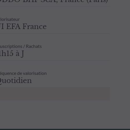
lorisateur
I EFA France
uscriptions / Rachats
1h15 à J
équence de valorisation
uotidien