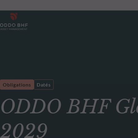
Obligations
Datés
ODDO BHF Glob
2029