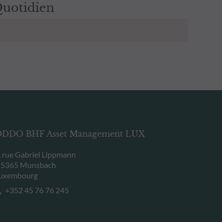
uotidien
DDO BHF Asset Management LUX
, rue Gabriel Lippmann
-5365 Munsbach
uxembourg
+352 45 76 76 245