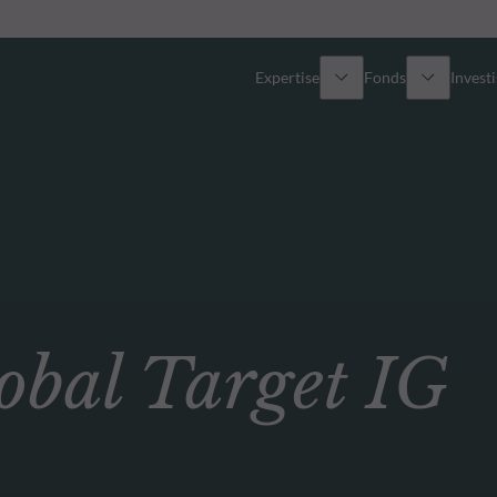
Expertise
Fonds
Invest
Vue d’ensemble
Tous les fonds
Actions
Sélection de fonds
Obligations
Comment souscrire ?
al Target IG
Multi-Actifs
ETF actifs
Private Assets