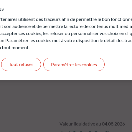
r la société de gestion (31 décembre 2029). La sélection des
stissement éprouvé qui combine une recherche fondamentale sur le
es
ne gestion disciplinée et réactive du risque.
naires utilisent des traceurs afin de permettre le bon fonctionne
son audience et de permettre la lecture de contenus multimédias
rte en capital.
ccepter ces cookies, les refuser ou personnaliser vos choix en cli
t pas des performances futures et ne sont pas constantes dans
on Paramétrer les cookies met à votre disposition le détail des tr
 à tout moment.
Tout refuser
Paramétrer les cookies
Valeur liquidative au 04.08.2026