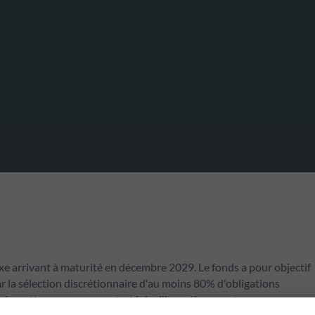
 arrivant à maturité en décembre 2029. Le fonds a pour objectif
ar la sélection discrétionnaire d'au moins 80% d'obligations
onds mettra en œuvre sa stratégie d'investissement sur une