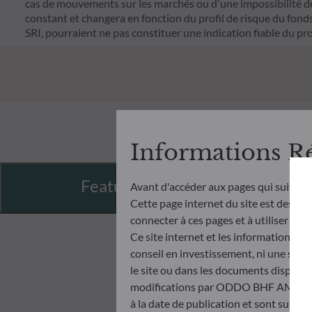
cas de mouvements sur les marchés ou d'une impossibilité de n
constant et changera en fonction du profil de risque du fonds. 
SRI, pourraient ne pas constituer une indication fiable du pro
Informations R
Features
Avant d'accéder aux pages qui suivent
Cette page internet du site est destinée
connecter à ces pages et à utiliser et c
Ce site internet et les informations qu
conseil en investissement, ni une soll
le site ou dans les documents disponibl
modifications par ODDO BHF AM à tout 
à la date de publication et sont suscep