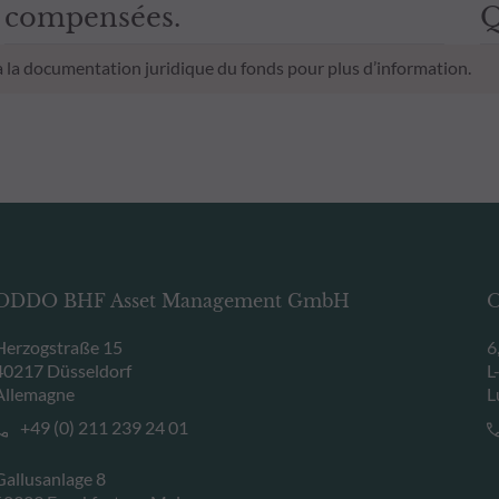
compensées.
Q
 à la documentation juridique du fonds pour plus d’information.
ODDO BHF Asset Management GmbH
O
Herzogstraße 15
6
40217 Düsseldorf
L
Allemagne
L
+49 (0) 211 239 24 01
Gallusanlage 8