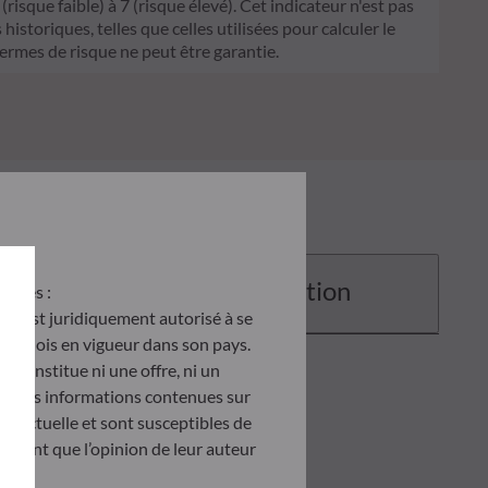
sque faible) à 7 (risque élevé). Cet indicateur n'est pas
historiques, telles que celles utilisées pour calculer le
termes de risque ne peut être garantie.
Documentation
antes :
u’il est juridiquement autorisé à se
d des lois en vigueur dans son pays.
e constitue ni une offre, ni un
tés. Les informations contenues sur
ontractuelle et sont susceptibles de
ètent que l’opinion de leur auteur