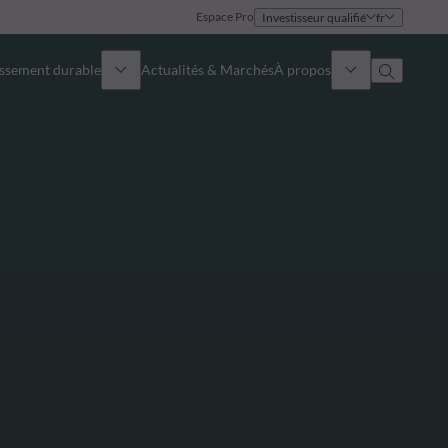
Espace Pro
Investisseur qualifié
fr
issement durable
Actualités & Marchés
À propos
Présentation
Identité
Approche
Gouvernance
Publications
Notre équipe commerciale
Nos bureaux
Nous contacter