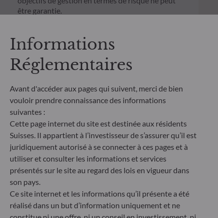
objectifs de gestion en termes de risque ne peut
être garantie.
Informations
Réglementaires
Avant d'accéder aux pages qui suivent, merci de bien
vouloir prendre connaissance des informations
suivantes :
Cette page internet du site est destinée aux résidents
Suisses. Il appartient à l’investisseur de s’assurer qu’il est
juridiquement autorisé à se connecter à ces pages et à
utiliser et consulter les informations et services
ODDO BHF Asset Management SAS*
présentés sur le site au regard des lois en vigueur dans
son pays.
12 boulevard de la Madeleine
75440 Paris Cedex 09
Ce site internet et les informations qu’il présente a été
France
réalisé dans un but d’information uniquement et ne
constitue ni une offre, ni un conseil en investissement, ni
+33 1 44 51 80 28