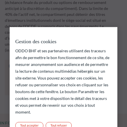
(échéance finale du produit ou options de remboursement
anticipé à la discrétion du compartiment). Dans la limite de
40% de l’actif net, le compartiment peut détenir des titres
d’émetteurs institutionnels dont le siège social est situé en
dehors de l’OCDE, y compris dans les pays émergents. Le
compartiment mettra en œuvre sa stratégie
d’investissement sur une période d’investissement jusqu’à
Gestion des cookies
une date d’échéance fixée par la Société de Gestion
(initialement le 31 décembre 2028.
ODDO BHF et ses partenaires utilisent des traceurs
afin de permettre le bon fonctionnement de ce site, de
mesurer anonymement son audience et de permettre
Le fonds ci‑dessous présente notamment un
la lecture de contenus multimédias hébergés sur un
risque de perte en capital.
Il est rappelé que les performances passées ne
site externe. Vous pouvez accepter ces cookies, les
préjugent pas des performances futures et ne
refuser ou personnaliser vos choix en cliquant sur les
sont pas constantes dans le temps.
boutons de cette fenêtre. Le bouton Paramétrer les
cookies met à votre disposition le détail des traceurs
et vous permet de revenir sur vos choix à tout
moment.
INFORMATIONS CLÉS
Tout accepter
Tout refuser