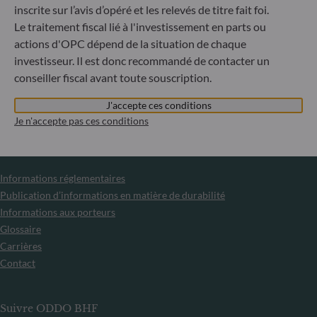
souscription des parts des fonds gérés par la Société de
inscrite sur l’avis d’opéré et les relevés de titre fait foi.
Gestion est interdite à tout ressortissant russe ou
Le traitement fiscal lié à l'investissement en parts ou
biélorusse, à toute personne physique résidant en Russie
actions d'OPC dépend de la situation de chaque
ou en Biélorussie ou à toute personne morale, toute entité
ou tout organisme établi en Russie ou en Biélorussie, à
investisseur. Il est donc recommandé de contacter un
l’exception des ressortissants d’un État membre de l’Union
conseiller fiscal avant toute souscription.
européenne et aux personnes physiques titulaires d’un titre
de séjour temporaire ou permanent dans un État membre.
J'accepte ces conditions
Je n'accepte pas ces conditions
Informations
Informations réglementaires
Publication d’informations en matière de durabilité
Informations aux porteurs
Glossaire
Carrières
Contact
Suivre ODDO BHF