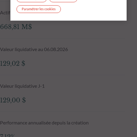
Paramétrer les cookies
Actif net du fonds au 06.08.2026
668,81 M$
Valeur liquidative au 06.08.2026
129,02 $
Valeur liquidative J-1
129,00 $
Performance annualisée depuis la création