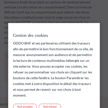
(échéance finale du produit ou options de remboursement
anticipé à la discrétion du compartiment). Dans la limite de
40% de l’actif net, le compartiment peut détenir des titres
d’émetteurs institutionnels dont le siège social est situé en
dehors de l’OCDE, y compris dans les pays émergents. Le
compartiment mettra en œuvre sa stratégie
d’investissement sur une période d’investissement jusqu’à
Gestion des cookies
une date d’échéance fixée par la Société de Gestion
(initialement le 31 décembre 2028.
ODDO BHF et ses partenaires utilisent des traceurs
afin de permettre le bon fonctionnement de ce site, de
mesurer anonymement son audience et de permettre
Le fonds ci‑dessous présente notamment un
la lecture de contenus multimédias hébergés sur un
risque de perte en capital.
Il est rappelé que les performances passées ne
site externe. Vous pouvez accepter ces cookies, les
préjugent pas des performances futures et ne
refuser ou personnaliser vos choix en cliquant sur les
sont pas constantes dans le temps.
boutons de cette fenêtre. Le bouton Paramétrer les
cookies met à votre disposition le détail des traceurs
et vous permet de revenir sur vos choix à tout
moment.
INFORMATIONS CLÉS
Tout accepter
Tout refuser