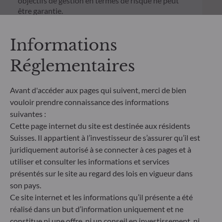
objectifs de gestion en termes de risque ne peut
être garantie.
Informations
Réglementaires
Avant d'accéder aux pages qui suivent, merci de bien
vouloir prendre connaissance des informations
suivantes :
Cette page internet du site est destinée aux résidents
Suisses. Il appartient à l’investisseur de s’assurer qu’il est
juridiquement autorisé à se connecter à ces pages et à
utiliser et consulter les informations et services
ODDO BHF Asset Management SAS*
présentés sur le site au regard des lois en vigueur dans
son pays.
12 boulevard de la Madeleine
75440 Paris Cedex 09
Ce site internet et les informations qu’il présente a été
France
réalisé dans un but d’information uniquement et ne
constitue ni une offre, ni un conseil en investissement, ni
+33 1 44 51 80 28