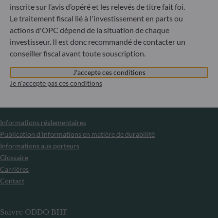
souscription des parts des fonds gérés par la Société de
inscrite sur l’avis d’opéré et les relevés de titre fait foi.
Gestion est interdite à tout ressortissant russe ou
Le traitement fiscal lié à l'investissement en parts ou
biélorusse, à toute personne physique résidant en Russie
actions d'OPC dépend de la situation de chaque
ou en Biélorussie ou à toute personne morale, toute entité
ou tout organisme établi en Russie ou en Biélorussie, à
investisseur. Il est donc recommandé de contacter un
l’exception des ressortissants d’un État membre de l’Union
conseiller fiscal avant toute souscription.
européenne et aux personnes physiques titulaires d’un titre
de séjour temporaire ou permanent dans un État membre.
J'accepte ces conditions
Je n'accepte pas ces conditions
Informations
Informations réglementaires
Publication d’informations en matière de durabilité
Informations aux porteurs
Glossaire
Carrières
Contact
Suivre ODDO BHF