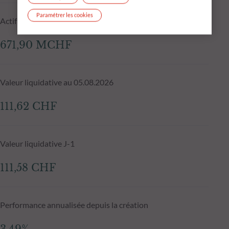
Paramétrer les cookies
Actif net du fonds au 05.08.2026
671,90 MCHF
Valeur liquidative au 05.08.2026
111,62 CHF
Valeur liquidative J-1
111,58 CHF
Performance annualisée depuis la création