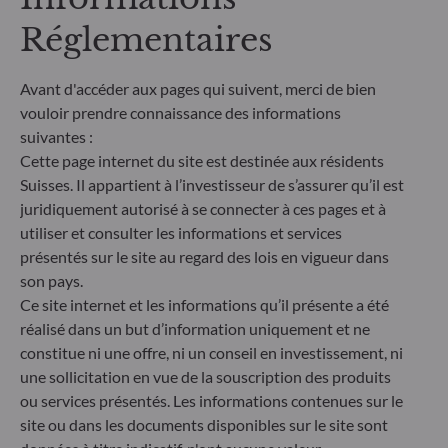
objectifs de gestion en termes de risque ne peut
être garantie.
Réglementaires
Avant d'accéder aux pages qui suivent, merci de bien
vouloir prendre connaissance des informations
suivantes :
Cette page internet du site est destinée aux résidents
Suisses. Il appartient à l’investisseur de s’assurer qu’il est
juridiquement autorisé à se connecter à ces pages et à
utiliser et consulter les informations et services
présentés sur le site au regard des lois en vigueur dans
son pays.
Ce site internet et les informations qu’il présente a été
réalisé dans un but d’information uniquement et ne
ODDO BHF Asset Management SAS*
constitue ni une offre, ni un conseil en investissement, ni
12 boulevard de la Madeleine
une sollicitation en vue de la souscription des produits
75440 Paris Cedex 09
ou services présentés. Les informations contenues sur le
France
site ou dans les documents disponibles sur le site sont
+33 1 44 51 80 28