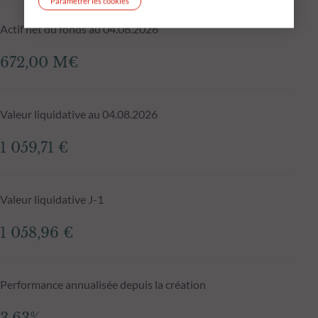
Paramétrer les cookies
Actif net du fonds au 04.08.2026
672,00 M€
Valeur liquidative au 04.08.2026
1 059,71 €
Valeur liquidative J-1
1 058,96 €
Performance annualisée depuis la création