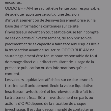
encourus.
ODDO BHF AM ne saurait être tenue pour responsable,
ODDO BHF Asset Management LUX
de quelque façon que ce soit, d'une décision
d'investissement ou de désinvestissement prise sur la
6, rue Gabriel Lippmann
base des informations contenues sur ce site,
L-5365 Munsbach
l’investisseur devant en tout état de cause tenir compte
Luxembourg
de ses objectifs d’investissement, de son horizon de
+352 45 76 76 245
placement et de sa capacité à faire face aux risques liés à
Enregistré au registre du commerce et des sociétés de
la transaction avant de souscrire. ODDO BHF AM ne
Luxembourg sous le numéro B 29891 Agréé et supervisé
par la commission de Surveillance du Secteur Financier
saurait également être tenue pour responsable de tout
(CSSF)
dommage direct ou indirect résultant de l’usage de la
présente publication ou des informations qu’elle
contient.
Communiqué sur les sanctions européennes contre la
Les valeurs liquidatives affichées sur ce site le sont à
Russie
titre indicatif uniquement. Seule la valeur liquidative
S’inscrivant dans le cadre des sanctions prises par l’Union
inscrite sur l’avis d’opéré et les relevés de titre fait foi.
européenne dans le cadre de la crise ukrainienne, nous vous
Le traitement fiscal lié à l'investissement en parts ou
informons que, compte tenu des dispositions des
actions d'OPC dépend de la situation de chaque
règlements UE n°833/2014 et UE n°398/2022, la
investisseur. Il est donc recommandé de contacter un