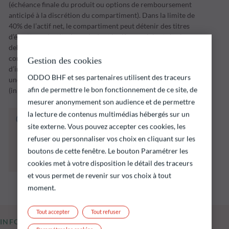
(échéance finale du produit ou options de remboursement
anticipé à la discrétion du compartiment). Dans la limite de
40% de l’actif net, le compartiment peut détenir des titres
d’émetteurs institutionnels dont le siège social est situé en
dehors de l’OCDE, y compris dans les pays émergents. Le
compartiment mettra en œuvre sa stratégie
Gestion des cookies
d’investissement sur une période d’investissement jusqu’à
ODDO BHF et ses partenaires utilisent des traceurs
une date d’échéance fixée par la Société de Gestion
afin de permettre le bon fonctionnement de ce site, de
(initialement le 31 décembre 2028.
mesurer anonymement son audience et de permettre
la lecture de contenus multimédias hébergés sur un
Le fonds ci‑dessous présente notamment un
site externe. Vous pouvez accepter ces cookies, les
risque de perte en capital.
refuser ou personnaliser vos choix en cliquant sur les
Il est rappelé que les performances passées ne
préjugent pas des performances futures et ne
boutons de cette fenêtre. Le bouton Paramétrer les
sont pas constantes dans le temps.
cookies met à votre disposition le détail des traceurs
et vous permet de revenir sur vos choix à tout
moment.
Tout accepter
Tout refuser
INFORMATIONS CLÉS