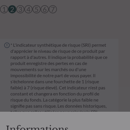
1
2
3
4
5
6
7
* L'indicateur synthétique de risque (SRI) permet
d'apprécier le niveau de risque de ce produit par
rapport à d'autres. Il indique la probabilité que ce
produit enregistre des pertes en cas de
mouvements sur les marchés ou d'une
impossibilité de notre part de vous payer. Il
s'échelonne dans une fourchette de 1 (risque
faible) à 7 (risque élevé). Cet indicateur n'est pas
constant et changera en fonction du profil de
risque du fonds. La catégorie la plus faible ne
signifie pas sans risque. Les données historiques,
telles que celles utilisées pour calculer le SRI,
pourraient ne pas constituer une indication fiable
du profil de risque futur du Fonds. L'atteinte des
Informations