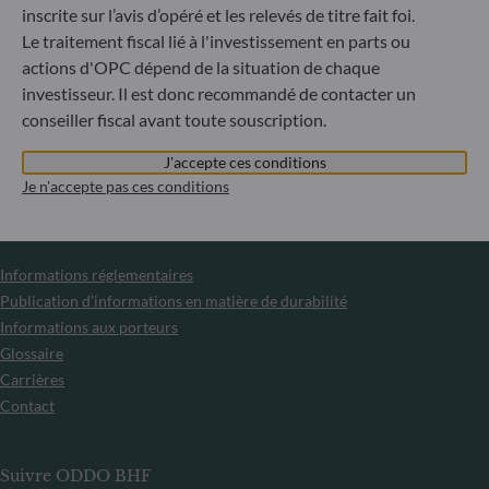
souscription des parts des fonds gérés par la Société de
inscrite sur l’avis d’opéré et les relevés de titre fait foi.
Gestion est interdite à tout ressortissant russe ou
Le traitement fiscal lié à l'investissement en parts ou
biélorusse, à toute personne physique résidant en Russie
actions d'OPC dépend de la situation de chaque
ou en Biélorussie ou à toute personne morale, toute entité
ou tout organisme établi en Russie ou en Biélorussie, à
investisseur. Il est donc recommandé de contacter un
l’exception des ressortissants d’un État membre de l’Union
conseiller fiscal avant toute souscription.
européenne et aux personnes physiques titulaires d’un titre
de séjour temporaire ou permanent dans un État membre.
J'accepte ces conditions
Je n'accepte pas ces conditions
Informations
Informations réglementaires
Publication d’informations en matière de durabilité
Informations aux porteurs
Glossaire
Carrières
Contact
Suivre ODDO BHF