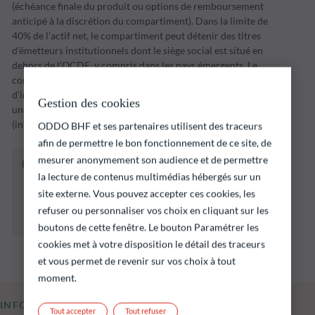
(échéance finale du produit ou options de remboursement
anticipé à la discrétion du compartiment). Dans la limite de
40% de l’actif net, le compartiment peut détenir des titres
d’émetteurs institutionnels dont le siège social est situé en
dehors de l’OCDE, y compris dans les pays émergents. Le
compartiment mettra en œuvre sa stratégie
d’investissement sur une période d’investissement jusqu’à
Gestion des cookies
une date d’échéance fixée par la Société de Gestion
(initialement le 31 décembre 2028.
ODDO BHF et ses partenaires utilisent des traceurs
afin de permettre le bon fonctionnement de ce site, de
mesurer anonymement son audience et de permettre
Le fonds ci‑dessous présente notamment un
la lecture de contenus multimédias hébergés sur un
risque de perte en capital.
Il est rappelé que les performances passées ne
site externe. Vous pouvez accepter ces cookies, les
préjugent pas des performances futures et ne
refuser ou personnaliser vos choix en cliquant sur les
sont pas constantes dans le temps.
boutons de cette fenêtre. Le bouton Paramétrer les
cookies met à votre disposition le détail des traceurs
et vous permet de revenir sur vos choix à tout
moment.
INFORMATIONS CLÉS
Tout accepter
Tout refuser