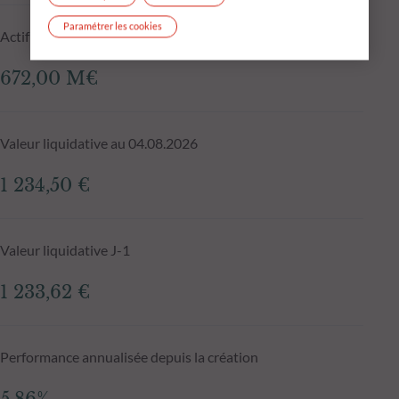
Paramétrer les cookies
Actif net du fonds au 04.08.2026
672,00 M€
Valeur liquidative au 04.08.2026
1 234,50 €
Valeur liquidative J-1
1 233,62 €
Performance annualisée depuis la création