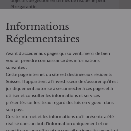
objectifs de gestion en termes de risque ne peut
être garantie.
Informations
Réglementaires
Avant d'accéder aux pages qui suivent, merci de bien
vouloir prendre connaissance des informations
suivantes :
Cette page internet du site est destinée aux résidents
Suisses. Il appartient à l’investisseur de s’assurer qu’il est
juridiquement autorisé à se connecter à ces pages et à
utiliser et consulter les informations et services
ODDO BHF Asset Management SAS*
présentés sur le site au regard des lois en vigueur dans
son pays.
12 boulevard de la Madeleine
75440 Paris Cedex 09
Ce site internet et les informations qu’il présente a été
France
réalisé dans un but d’information uniquement et ne
constitue ni une offre, ni un conseil en investissement, ni
+33 1 44 51 80 28