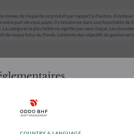
le niveau de risque de ce produit par rapport à d'autres. Il indique
otre part de vous payer. Il s'échelonne dans une fourchette de 1 (ri
La catégorie la plus faible ne signifie pas sans risque. Les données 
fil de risque futur du Fonds. L'atteinte des objectifs de gestion en 
églementaires
, merci de bien vouloir prendre connaissance des informations suiv
 aux résidents Suisses. Il appartient à l’investisseur de s’assurer q
Risques
Équipe
Disclaimer
onsulter les informations et services présentés sur le site au regar
’il présente a été réalisé dans un but d’information uniquement et n
icitation en vue de la souscription des produits ou services présen
Remember me for 30 days
es sur le site sont données à titre indicatif, n'ont aucune valeur c
COUNTRY & LANGUAGE
moment sans avis préalable. Les appréciations formulées ne refl