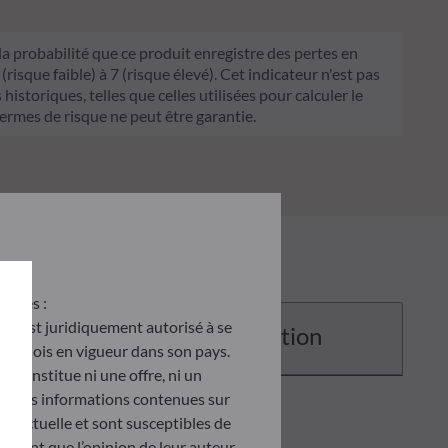
 la probabilité que ce produit enregistre des pertes en
sque faible) à 7 (risque élevé). Cet indicateur n'est pas
historiques, telles que celles utilisées pour calculer le
termes de risque ne peut être garantie.
antes :
u’il est juridiquement autorisé à se
Documentation
d des lois en vigueur dans son pays.
e constitue ni une offre, ni un
tés. Les informations contenues sur
ontractuelle et sont susceptibles de
ètent que l’opinion de leur auteur