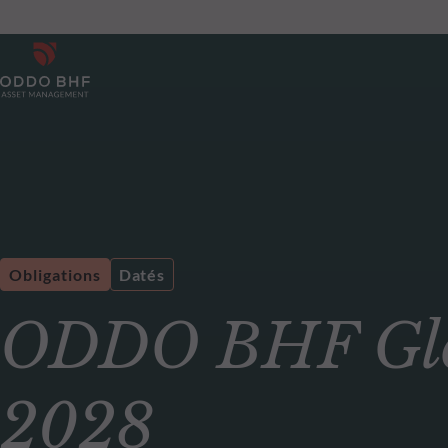
Obligations
Datés
ODDO BHF Glo
2028