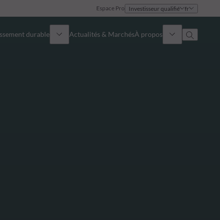
Espace Pro
Investisseur qualifié
fr
issement durable
Actualités & Marchés
À propos
Présentation
Identité
Approche
Gouvernance
Publications
Notre équipe commerciale
Nos bureaux
Nous contacter