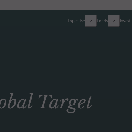
Expertise
Fonds
Invest
Vue d’ensemble
Tous les fonds
Actions
Sélection de fonds
Obligations
Comment souscrire ?
bal Target
Multi-Actifs
ETF actifs
Private Assets