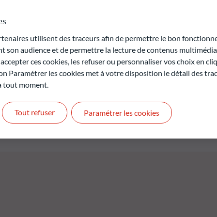
ial dans un pays membre de l’OCDE et avec des échéances d’une
 2028 (échéance finale du produit ou options de remboursement
es
% de l’actif net, le compartiment peut détenir des titres
dehors de l’OCDE, y compris dans les pays émergents. Le
naires utilisent des traceurs afin de permettre le bon fonctionne
sur une période d’investissement jusqu’à une date d’échéance
son audience et de permettre la lecture de contenus multimédias
2028.
ccepter ces cookies, les refuser ou personnaliser vos choix en cli
on Paramétrer les cookies met à votre disposition le détail des tr
rte en capital.
 à tout moment.
t pas des performances futures et ne sont pas constantes dans
Tout refuser
Paramétrer les cookies