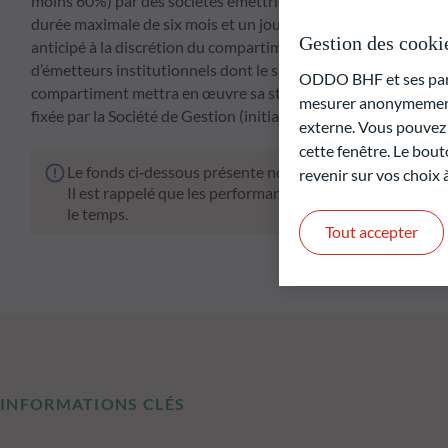
moins 60%) par des sociétés émettrices ayant leur siège soc
durée maximale de six mois et un jour après le 31 décembre
Gestion des cooki
anticipé à la discrétion du compartiment). Dans la limite de 40
d’émetteurs institutionnels dont le siège social est situé en 
ODDO BHF et ses parte
compartiment mettra en œuvre sa stratégie d’investissement 
mesurer anonymement 
fixée par la Société de Gestion (initialement le 31 décembre 
externe. Vous pouvez a
cette fenêtre. Le bout
Le fonds ci‑dessous présente notamment un risque de pe
revenir sur vos choix
Il est rappelé que les performances passées ne préjugen
le temps.
Tout accepter
INFORMATIONS CLÉS