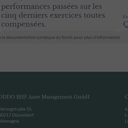
performances passées sur les
cinq derniers exercices toutes
Fr
compensées.
Q
 à la documentation juridique du fonds pour plus d’information.
ODDO BHF Asset Management GmbH
O
Herzogstraße 15
6
40217 Düsseldorf
L
Allemagne
L