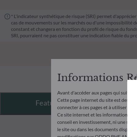
* L'indicateur synthétique de risque (SRI) permet d'apprécier 
cas de mouvements sur les marchés ou d'une impossibilité de n
constant et changera en fonction du profil de risque du fonds. 
SRI, pourraient ne pas constituer une indication fiable du pro
Informations R
Avant d'accéder aux pages qui suivent
Cette page internet du site est destinée
Features
connecter à ces pages et à utiliser et c
Ce site internet et les informations qu
conseil en investissement, ni une soll
le site ou dans les documents disponibl
modifications par ODDO BHF AM à tout 