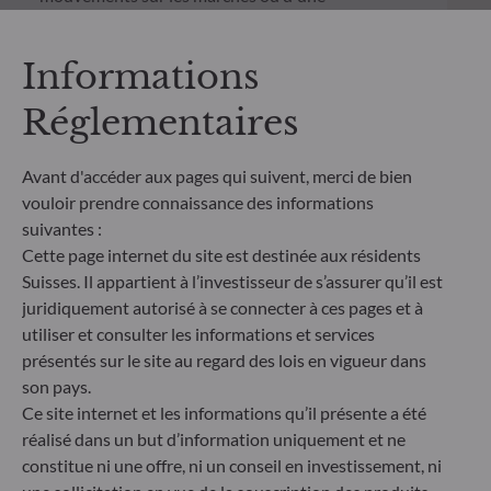
impossibilité de notre part de vous payer. Il
s'échelonne dans une fourchette de 1 (risque
faible) à 7 (risque élevé). Cet indicateur n'est pas
Informations
constant et changera en fonction du profil de
risque du fonds. La catégorie la plus faible ne
Réglementaires
signifie pas sans risque. Les données historiques,
telles que celles utilisées pour calculer le SRI,
Avant d'accéder aux pages qui suivent, merci de bien
pourraient ne pas constituer une indication fiable
vouloir prendre connaissance des informations
du profil de risque futur du Fonds. L'atteinte des
objectifs de gestion en termes de risque ne peut
suivantes :
être garantie.
Cette page internet du site est destinée aux résidents
Suisses. Il appartient à l’investisseur de s’assurer qu’il est
juridiquement autorisé à se connecter à ces pages et à
utiliser et consulter les informations et services
présentés sur le site au regard des lois en vigueur dans
son pays.
Ce site internet et les informations qu’il présente a été
réalisé dans un but d’information uniquement et ne
constitue ni une offre, ni un conseil en investissement, ni