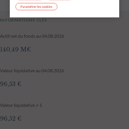
Paramétrer les cookies
INFORMATIONS CLÉS
Actif net du fonds au 04.08.2026
140,49 M€
Valeur liquidative au 04.08.2026
96,53 €
Valeur liquidative J-1
96,52 €