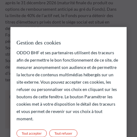
après le 31 décembre 2026 (maturité finale du produit ou
options de remboursement anticipé au gré du Fonds). Dans
la limite de 40% de l’actif net, le Fonds pourra détenir des
titres d’émetteurs privés dont le siège social est situé en
dehors de l’OCDE, y compris dans les pays émergents. Le
Fonds met en œuvre sa stratégie d’investissement sur une
période d’investissement dont l’échéance est fixée par la
Gestion des cookies
Société de Gestion (initialement, le 31 décembre 2026). La
ODDO BHF et ses partenaires utilisent des traceurs
stratégie ne se limite pas à du portage d'obligations ; la
afin de permettre le bon fonctionnement de ce site, de
Société de Gestion pourra procéder à des arbitrages, en cas
de nouvelles opportunités de marché ou en cas
mesurer anonymement son audience et de permettre
d’identification d’une augmentation du risque de défaut à
la lecture de contenus multimédias hébergés sur un
terme d’un des émetteurs en portefeuille.
site externe. Vous pouvez accepter ces cookies, les
refuser ou personnaliser vos choix en cliquant sur les
Le fonds ci‑dessous présente notamment un
boutons de cette fenêtre. Le bouton Paramétrer les
risque de perte en capital.
cookies met à votre disposition le détail des traceurs
Il est rappelé que les performances passées ne
et vous permet de revenir sur vos choix à tout
préjugent pas des performances futures et ne
moment.
sont pas constantes dans le temps.
Tout accepter
Tout refuser