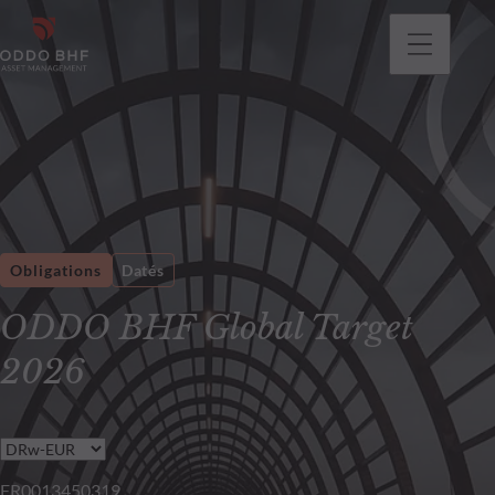
Obligations
Datés
ODDO BHF Global Target
2026
FR0013450319