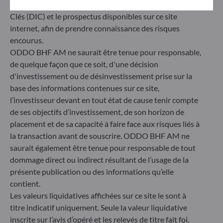
obligatoirement consulter le Document d’informations
Clés (DIC) et le prospectus disponibles sur ce site
Gallusanlage 8
internet, afin de prendre connaissance des risques
60329 Frankfurt am Main
Allemagne
encourus.
ODDO BHF AM ne saurait être tenue pour responsable,
+49 (0) 69 920 50 0
de quelque façon que ce soit, d'une décision
Société de Gestion de Portefeuille agréée par la
Bundesanstalt für Finanzdienstleistungsaufsicht (« BaFin »)
d'investissement ou de désinvestissement prise sur la
Enregistrement commercial : HRB 11971 tribunal local de
base des informations contenues sur ce site,
Düsseldorf
l’investisseur devant en tout état de cause tenir compte
de ses objectifs d’investissement, de son horizon de
placement et de sa capacité à faire face aux risques liés à
ODDO BHF Asset Management LUX
la transaction avant de souscrire. ODDO BHF AM ne
6, rue Gabriel Lippmann
saurait également être tenue pour responsable de tout
L-5365 Munsbach
dommage direct ou indirect résultant de l’usage de la
Luxembourg
présente publication ou des informations qu’elle
+352 45 76 76 245
contient.
Enregistré au registre du commerce et des sociétés de
Les valeurs liquidatives affichées sur ce site le sont à
Luxembourg sous le numéro B 29891 Agréé et supervisé
titre indicatif uniquement. Seule la valeur liquidative
par la commission de Surveillance du Secteur Financier
inscrite sur l’avis d’opéré et les relevés de titre fait foi.