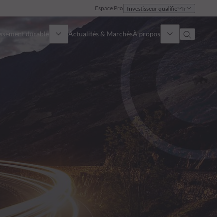
Espace Pro
Investisseur qualifié
fr
issement durable
Actualités & Marchés
À propos
Présentation
Identité
Approche
Gouvernance
Publications
Notre équipe commerciale
Nos bureaux
Nous contacter