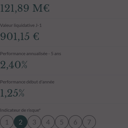
121,89 M€
Valeur liquidative J-1
901,15 €
Performance annualisée - 5 ans
2,40%
Performance début d'année
1,25%
Indicateur de risque*
1
2
3
4
5
6
7