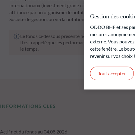
internationaux (investment grade et à haut rendement). Les 
attribuée par un organisme de notation internationalement r
Gestion des cooki
Société de gestion, ou via la notation interne de la Société de
ODDO BHF et ses parte
mesurer anonymement 
Le fonds ci‑dessous présente notamment un risque de pe
externe. Vous pouvez a
Il est rappelé que les performances passées ne préjugen
cette fenêtre. Le bout
le temps.
revenir sur vos choix
Tout accepter
INFORMATIONS CLÉS
Actif net du fonds au 04.08.2026