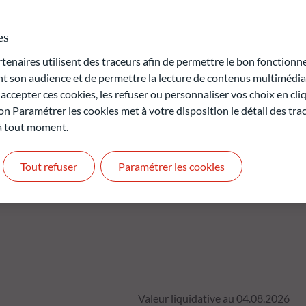
obligations qui bénéficient d'une notation minimum B3 ou B-
econnu tel que Moody's ou S&P (ou jugée équivalente par la
es
 gestion) seront au cœur de l'investissement.
naires utilisent des traceurs afin de permettre le bon fonctionne
son audience et de permettre la lecture de contenus multimédias
rte en capital.
ccepter ces cookies, les refuser ou personnaliser vos choix en cli
t pas des performances futures et ne sont pas constantes dans
on Paramétrer les cookies met à votre disposition le détail des tr
 à tout moment.
Tout refuser
Paramétrer les cookies
Valeur liquidative au 04.08.2026