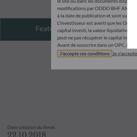
le site ou dans les documents disponibl
modifications par ODDO BHF AM à tout 
à la date de publication et sont suscep
L'investisseur est averti que les Orga
Features
capital investi, la valeur liquidative 
peut ne pas récupérer le capital invest
Avant de souscrire dans un OPC, l’inve
Document d’informations Clés (DIC) et 
J'accepte ces conditions
Je n'accept
ODDO BHF AM ne saurait être tenue po
désinvestissement prise sur la base de
objectifs d’investissement, de son hori
ODDO BHF AM ne saurait également êtr
publication ou des informations qu’ell
Les valeurs liquidatives affichées sur ce
relevés de titre fait foi.
Le traitement fiscal lié à l'investiss
de contacter un conseiller fiscal avant
Date création du fonds
22.10.2018