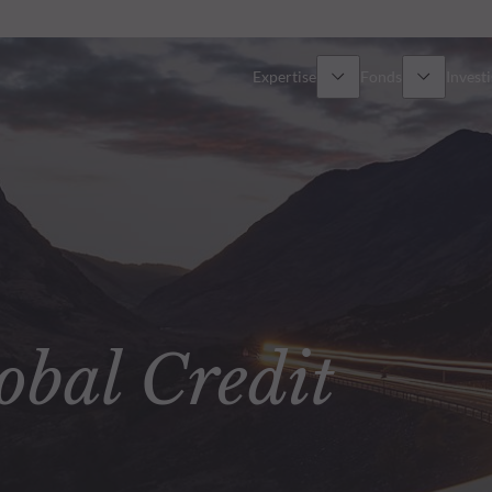
Expertise
Fonds
Invest
Vue d’ensemble
Tous les fonds
Actions
Sélection de fonds
Obligations
Comment souscrire ?
al Credit
Multi-Actifs
ETF actifs
Private Assets