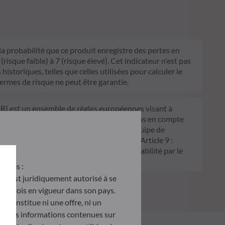
 la probabilité que ce produit enregistre des pertes en
sque faible) à 7 (risque élevé). Cet indicateur n'est pas
historiques, telles que celles utilisées pour calculer le
termes de risque ne peut être garantie.
FDR) est un ensemble de règles européennes visant à
 Article 6 : L'équipe de gestion ne prend pas en compte
 décision d'investissement. Article 8 : L'équipe de
processus de décision d'investissement. Article 9 :
on écologique, et traite les risques de durabilité par le
antes :
u’il est juridiquement autorisé à se
d des lois en vigueur dans son pays.
e constitue ni une offre, ni un
tés. Les informations contenues sur