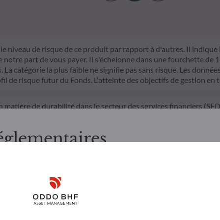
le niveau de risque de ce produit par rapport à d'autres. Il indique
otre part de vous payer. Il s'échelonne dans une fourchette de 1 (ri
La catégorie la plus faible ne signifie pas sans risque. Les données 
fil de risque futur du Fonds. L'atteinte des objectifs de gestion en 
n matière de durabilité dans le secteur des services financiers (S
mparable et davantage compréhensible par les investisseurs finaux.
d'investissement sur les facteurs de durabilité dans le processus de
églementaires
itères ESG (Environnement et/ou Social et/ou Gouvernance) dans son 
trict qui contribue de manière significative aux défis de la transiti
nnées ESG de la société de gestion
, merci de bien vouloir prendre connaissance des informations suiv
 aux résidents Suisses. Il appartient à l’investisseur de s’assurer q
Disclaimer
onsulter les informations et services présentés sur le site au regar
’il présente a été réalisé dans un but d’information uniquement et n
icitation en vue de la souscription des produits ou services présen
Remember me for 30 days