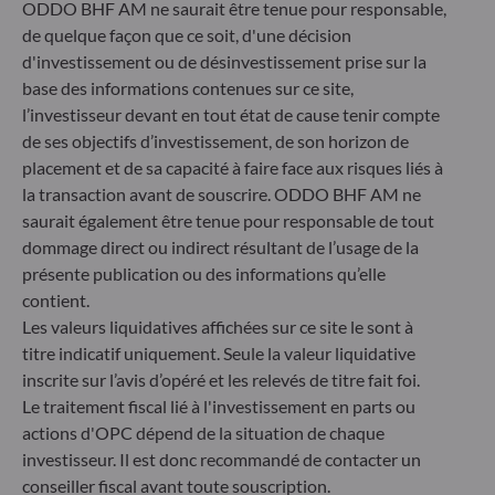
ODDO BHF AM ne saurait être tenue pour responsable,
Herzogstraße 15
de quelque façon que ce soit, d'une décision
40217 Düsseldorf
d'investissement ou de désinvestissement prise sur la
Allemagne
base des informations contenues sur ce site,
+49 (0) 211 239 24 01
l’investisseur devant en tout état de cause tenir compte
de ses objectifs d’investissement, de son horizon de
Gallusanlage 8
placement et de sa capacité à faire face aux risques liés à
60329 Frankfurt am Main
la transaction avant de souscrire. ODDO BHF AM ne
Allemagne
saurait également être tenue pour responsable de tout
+49 (0) 69 920 50 0
dommage direct ou indirect résultant de l’usage de la
Société de Gestion de Portefeuille agréée par la
présente publication ou des informations qu’elle
Bundesanstalt für Finanzdienstleistungsaufsicht (« BaFin »)
Enregistrement commercial : HRB 11971 tribunal local de
contient.
Düsseldorf
Les valeurs liquidatives affichées sur ce site le sont à
titre indicatif uniquement. Seule la valeur liquidative
inscrite sur l’avis d’opéré et les relevés de titre fait foi.
ODDO BHF Asset Management LUX
Le traitement fiscal lié à l'investissement en parts ou
actions d'OPC dépend de la situation de chaque
6, rue Gabriel Lippmann
L-5365 Munsbach
investisseur. Il est donc recommandé de contacter un
Luxembourg
conseiller fiscal avant toute souscription.