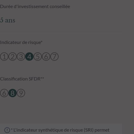
Durée d'investissement conseillée
5 ans
Indicateur de risque*
1
2
3
4
5
6
7
Classification SFDR**
6
8
9
* L'indicateur synthétique de risque (SRI) permet