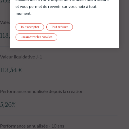
702,67 M€
et vous permet de revenir sur vos choix à tout
moment.
Valeur liquidative au 06.08.2026
Tout accepter
Tout refuser
113,70 €
Paramétrer les cookies
Valeur liquidative J-1
113,54 €
Performance annualisée depuis la création
5,26%
Performance annualisée - 10 ans