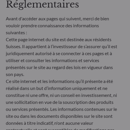
Réglementaires
comparable et davantage compréhensible par les
investisseurs finaux. Article 6 : L'équipe de gestion
ne prend pas en compte les risques de durabilité ou
Avant d'accéder aux pages qui suivent, merci de bien
les effets négatifs des décisions d'investissement
vouloir prendre connaissance des informations
sur les facteurs de durabilité dans le processus de
suivantes :
décision d'investissement. Article 8 : L'équipe de
Cette page internet du site est destinée aux résidents
gestion traite les risques de durabilité en intégrant
des critères ESG (Environnement et/ou Social et/ou
Suisses. Il appartient à l’investisseur de s’assurer qu’il est
Gouvernance) dans son processus de décision
juridiquement autorisé à se connecter à ces pages et à
d'investissement. Article 9 : L'équipe de gestion suit
utiliser et consulter les informations et services
un objectif d'investissement durable strict qui
présentés sur le site au regard des lois en vigueur dans
contribue de manière significative aux défis de la
son pays.
transition écologique, et traite les risques de
Ce site internet et les informations qu’il présente a été
durabilité par le biais de notations fournies par le
réalisé dans un but d’information uniquement et ne
fournisseur externe de données ESG de la société
de gestion
constitue ni une offre, ni un conseil en investissement, ni
une sollicitation en vue de la souscription des produits
ou services présentés. Les informations contenues sur le
site ou dans les documents disponibles sur le site sont
données à titre indicatif, n'ont aucune valeur
contractuelle et sont susceptibles de modifications par