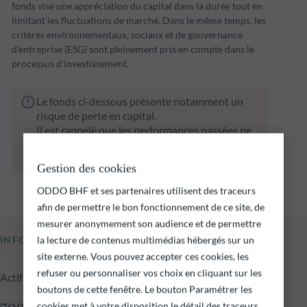
fonds vise une appréciation du capital dans la durée tout en
limitant les fluctuations de marché. Dans le même temps, les
critères environnementaux, sociaux et de gouvernance
d'entreprise (ESG) sont pleinement pris en compte dans le
processus d'investissement.
Le fonds ci‑dessous présente notamment un
risque de perte en capital.
Il est rappelé que les performances passées ne
préjugent pas des performances futures et ne
sont pas constantes dans le temps.
Gestion des cookies
ODDO BHF et ses partenaires utilisent des traceurs
afin de permettre le bon fonctionnement de ce site, de
mesurer anonymement son audience et de permettre
la lecture de contenus multimédias hébergés sur un
INFORMATIONS CLÉS
site externe. Vous pouvez accepter ces cookies, les
refuser ou personnaliser vos choix en cliquant sur les
Actif net du fonds au 06.08.2026
boutons de cette fenêtre. Le bouton Paramétrer les
cookies met à votre disposition le détail des traceurs