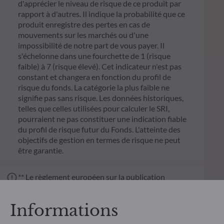
d'apprécier le niveau de risque de ce produit par
rapport à d'autres. Il indique la probabilité que ce
produit enregistre des pertes en cas de
mouvements sur les marchés ou d'une
impossibilité de notre part de vous payer. Il
s'échelonne dans une fourchette de 1 (risque
faible) à 7 (risque élevé). Cet indicateur n'est pas
constant et changera en fonction du profil de
risque du fonds. La catégorie la plus faible ne
signifie pas sans risque. Les données historiques,
telles que celles utilisées pour calculer le SRI,
pourraient ne pas constituer une indication fiable
du profil de risque futur du Fonds. L'atteinte des
objectifs de gestion en termes de risque ne peut
être garantie.
** Le règlement européen sur la publication
d’informations en matière de durabilité dans le
secteur des services financiers (SFDR) est un
Informations
ensemble de règles européennes visant à rendre le
profil de durabilité des fonds transparent, plus