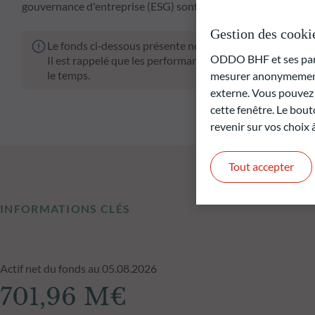
gouvernance d'entreprise (ESG) sont pleinement pris en comp
Gestion des cooki
Le fonds ci‑dessous présente notamment un risque de pe
ODDO BHF et ses parte
Il est rappelé que les performances passées ne préjugen
le temps.
mesurer anonymement 
externe. Vous pouvez a
cette fenêtre. Le bout
revenir sur vos choix
Tout accepter
INFORMATIONS CLÉS
Actif net du fonds au 05.08.2026
701,96 M€