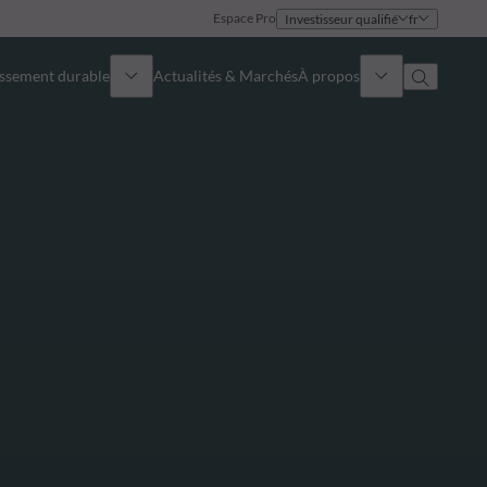
Espace Pro
Investisseur qualifié
fr
issement durable
Actualités & Marchés
À propos
Présentation
Identité
Approche
Gouvernance
Publications
Notre équipe commerciale
Nos bureaux
Nous contacter