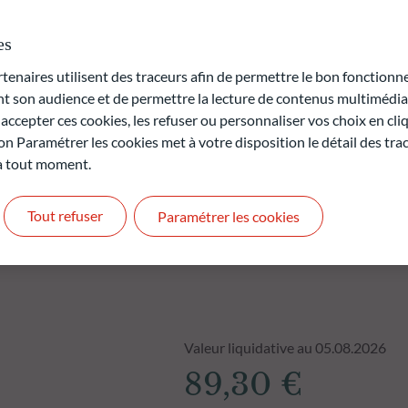
te dans le processus d'investissement.
es
rte en capital.
naires utilisent des traceurs afin de permettre le bon fonctionne
t pas des performances futures et ne sont pas constantes dans
son audience et de permettre la lecture de contenus multimédias
ccepter ces cookies, les refuser ou personnaliser vos choix en cli
on Paramétrer les cookies met à votre disposition le détail des tr
 à tout moment.
Tout refuser
Paramétrer les cookies
Valeur liquidative au 05.08.2026
89,30 €