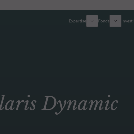
Expertise
Fonds
Invest
Vue d’ensemble
Tous les fonds
Actions
Sélection de fonds
Obligations
Comment souscrire ?
aris Dynamic
Multi-Actifs
ETF actifs
Private Assets