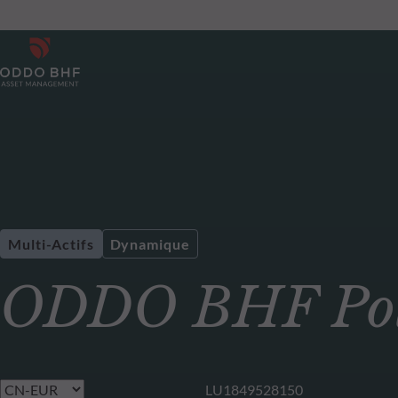
Multi-Actifs
Dynamique
ODDO BHF Pol
LU1849528150