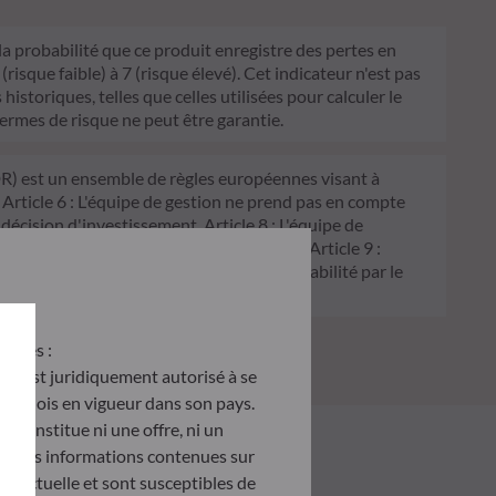
 la probabilité que ce produit enregistre des pertes en
sque faible) à 7 (risque élevé). Cet indicateur n'est pas
historiques, telles que celles utilisées pour calculer le
termes de risque ne peut être garantie.
FDR) est un ensemble de règles européennes visant à
 Article 6 : L'équipe de gestion ne prend pas en compte
 décision d'investissement. Article 8 : L'équipe de
processus de décision d'investissement. Article 9 :
on écologique, et traite les risques de durabilité par le
antes :
u’il est juridiquement autorisé à se
d des lois en vigueur dans son pays.
e constitue ni une offre, ni un
tés. Les informations contenues sur
ontractuelle et sont susceptibles de