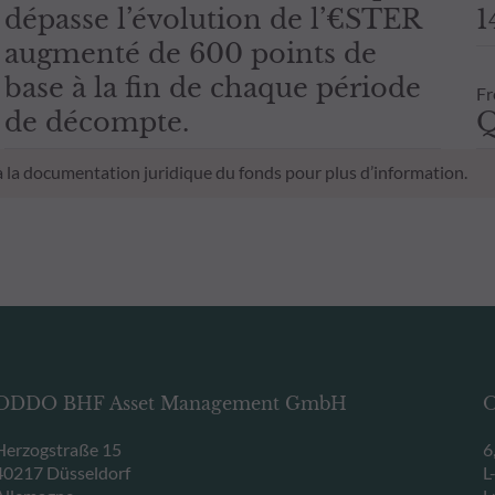
dépasse l’évolution de l’€STER
1
augmenté de 600 points de
base à la fin de chaque période
Fr
de décompte.
Q
 à la documentation juridique du fonds pour plus d’information.
ODDO BHF Asset Management GmbH
O
Herzogstraße 15
6
40217 Düsseldorf
L