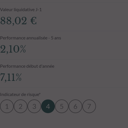
Valeur liquidative J-1
88,02 €
Performance annualisée - 5 ans
2,10%
Performance début d'année
7,11%
Indicateur de risque*
1
2
3
4
5
6
7