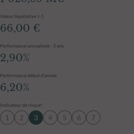
Valeur liquidative J-1
66,00 €
Performance annualisée - 5 ans
2,90%
Performance début d'année
6,20%
Indicateur de risque*
1
2
3
4
5
6
7