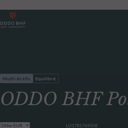
Multi-Actifs
Equilibré
ODDO BHF Pola
LU1781769358