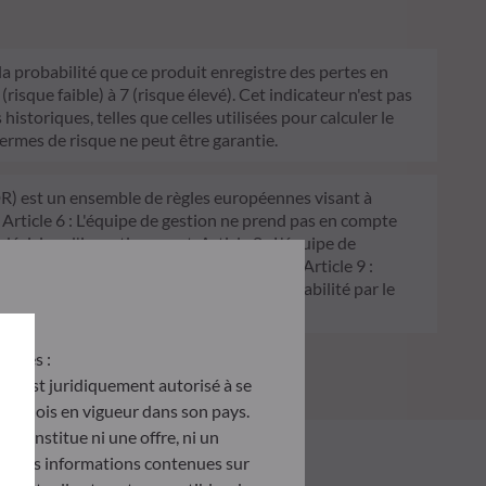
 la probabilité que ce produit enregistre des pertes en
sque faible) à 7 (risque élevé). Cet indicateur n'est pas
historiques, telles que celles utilisées pour calculer le
termes de risque ne peut être garantie.
FDR) est un ensemble de règles européennes visant à
 Article 6 : L'équipe de gestion ne prend pas en compte
 décision d'investissement. Article 8 : L'équipe de
processus de décision d'investissement. Article 9 :
on écologique, et traite les risques de durabilité par le
antes :
u’il est juridiquement autorisé à se
d des lois en vigueur dans son pays.
e constitue ni une offre, ni un
tés. Les informations contenues sur