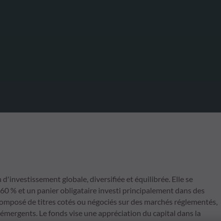
investissement globale, diversifiée et équilibrée. Elle se
 60 % et un panier obligataire investi principalement dans des
 composé de titres cotés ou négociés sur des marchés réglementés,
émergents. Le fonds vise une appréciation du capital dans la