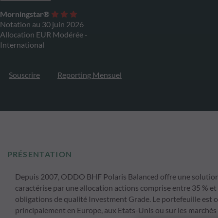
Morningstar®
Notation au 30 juin 2026
Allocation EUR Modérée -
International
Souscrire
Reporting Mensuel
PRÉSENTATION
Depuis 2007, ODDO BHF Polaris Balanced offre une solution d'
caractérise par une allocation actions comprise entre 35 % et
obligations de qualité Investment Grade. Le portefeuille est
principalement en Europe, aux Etats-Unis ou sur les marchés 