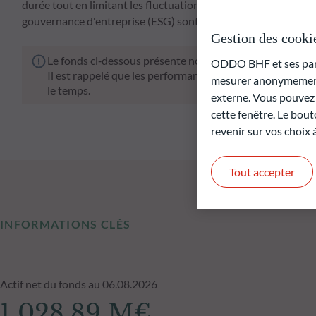
durée tout en limitant les fluctuations de marché. Dans le m
gouvernance d'entreprise (ESG) sont pleinement pris en comp
Gestion des cooki
Le fonds ci‑dessous présente notamment un risque de pe
ODDO BHF et ses parte
Il est rappelé que les performances passées ne préjugen
mesurer anonymement 
le temps.
externe. Vous pouvez a
cette fenêtre. Le bout
revenir sur vos choix
Tout accepter
INFORMATIONS CLÉS
Actif net du fonds au 06.08.2026
1 028,89 M€