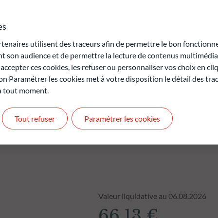
ême temps, les critères environnementaux, sociaux et de
te dans le processus d'investissement.
es
rte en capital.
naires utilisent des traceurs afin de permettre le bon fonctionne
t pas des performances futures et ne sont pas constantes dans
son audience et de permettre la lecture de contenus multimédias
ccepter ces cookies, les refuser ou personnaliser vos choix en cli
on Paramétrer les cookies met à votre disposition le détail des tr
 à tout moment.
Tout refuser
Paramétrer les cookies
Valeur liquidative au 06.08.2026
66,13 €