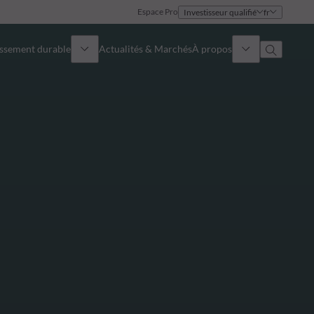
Espace Pro
Investisseur qualifié
fr
issement durable
Actualités & Marchés
À propos
Présentation
Identité
Approche
Gouvernance
Publications
Notre équipe commerciale
Nos bureaux
Nous contacter