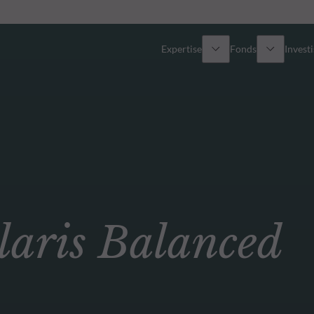
Expertise
Fonds
Invest
Vue d’ensemble
Tous les fonds
Actions
Sélection de fonds
Obligations
Comment souscrire ?
ris Balanced
Multi-Actifs
ETF actifs
Private Assets