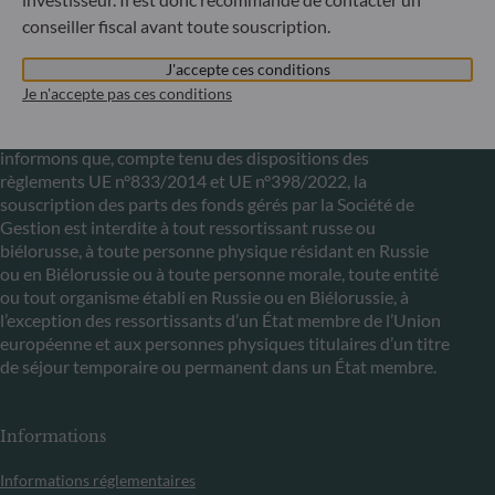
conseiller fiscal avant toute souscription.
Communiqué sur les sanctions européennes contre la
Russie
J'accepte ces conditions
Je n'accepte pas ces conditions
S’inscrivant dans le cadre des sanctions prises par l’Union
européenne dans le cadre de la crise ukrainienne, nous vous
informons que, compte tenu des dispositions des
règlements UE n°833/2014 et UE n°398/2022, la
souscription des parts des fonds gérés par la Société de
Gestion est interdite à tout ressortissant russe ou
biélorusse, à toute personne physique résidant en Russie
ou en Biélorussie ou à toute personne morale, toute entité
ou tout organisme établi en Russie ou en Biélorussie, à
l’exception des ressortissants d’un État membre de l’Union
européenne et aux personnes physiques titulaires d’un titre
de séjour temporaire ou permanent dans un État membre.
Informations
Informations réglementaires