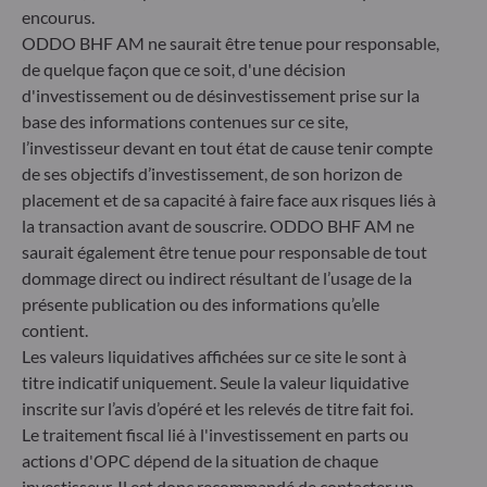
Gallusanlage 8
encourus.
60329 Frankfurt am Main
ODDO BHF AM ne saurait être tenue pour responsable,
Allemagne
de quelque façon que ce soit, d'une décision
+49 (0) 69 920 50 0
d'investissement ou de désinvestissement prise sur la
Société de Gestion de Portefeuille agréée par la
base des informations contenues sur ce site,
Bundesanstalt für Finanzdienstleistungsaufsicht (« BaFin »)
l’investisseur devant en tout état de cause tenir compte
Enregistrement commercial : HRB 11971 tribunal local de
de ses objectifs d’investissement, de son horizon de
Düsseldorf
placement et de sa capacité à faire face aux risques liés à
la transaction avant de souscrire. ODDO BHF AM ne
saurait également être tenue pour responsable de tout
ODDO BHF Asset Management LUX
dommage direct ou indirect résultant de l’usage de la
6, rue Gabriel Lippmann
présente publication ou des informations qu’elle
L-5365 Munsbach
contient.
Luxembourg
Les valeurs liquidatives affichées sur ce site le sont à
+352 45 76 76 245
titre indicatif uniquement. Seule la valeur liquidative
Enregistré au registre du commerce et des sociétés de
inscrite sur l’avis d’opéré et les relevés de titre fait foi.
Luxembourg sous le numéro B 29891 Agréé et supervisé
Le traitement fiscal lié à l'investissement en parts ou
par la commission de Surveillance du Secteur Financier
actions d'OPC dépend de la situation de chaque
(CSSF)
investisseur. Il est donc recommandé de contacter un