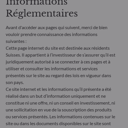
Informations
gestion traite les risques de durabilité en intégrant
Réglementaires
des critères ESG (Environnement et/ou Social et/ou
Gouvernance) dans son processus de décision
d'investissement. Article 9 : L'équipe de gestion suit
Avant d'accéder aux pages qui suivent, merci de bien
un objectif d'investissement durable strict qui
vouloir prendre connaissance des informations
contribue de manière significative aux défis de la
transition écologique, et traite les risques de
suivantes :
durabilité par le biais de notations fournies par le
Cette page internet du site est destinée aux résidents
fournisseur externe de données ESG de la société
Suisses. Il appartient à l’investisseur de s’assurer qu’il est
de gestion
juridiquement autorisé à se connecter à ces pages et à
utiliser et consulter les informations et services
présentés sur le site au regard des lois en vigueur dans
son pays.
Ce site internet et les informations qu’il présente a été
réalisé dans un but d’information uniquement et ne
constitue ni une offre, ni un conseil en investissement, ni
une sollicitation en vue de la souscription des produits
ou services présentés. Les informations contenues sur le
site ou dans les documents disponibles sur le site sont