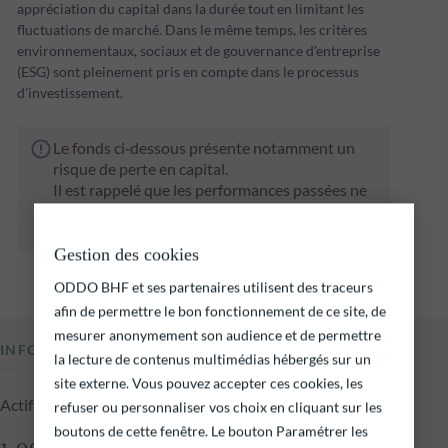
appréciation du capital dans la durée tout en limitant les
fluctuations de marché. Dans le même temps, les critères
environnementaux, sociaux et de gouvernance d'entreprise
(ESG) sont pleinement pris en compte dans le processus
d'investissement.
Le fonds ci‑dessous présente notamment un
risque de perte en capital.
Il est rappelé que les performances passées ne
préjugent pas des performances futures et ne
sont pas constantes dans le temps.
Gestion des cookies
ODDO BHF et ses partenaires utilisent des traceurs
afin de permettre le bon fonctionnement de ce site, de
mesurer anonymement son audience et de permettre
INFORMATIONS CLÉS
la lecture de contenus multimédias hébergés sur un
site externe. Vous pouvez accepter ces cookies, les
Actif net du fonds au 05.08.2026
refuser ou personnaliser vos choix en cliquant sur les
boutons de cette fenêtre. Le bouton Paramétrer les