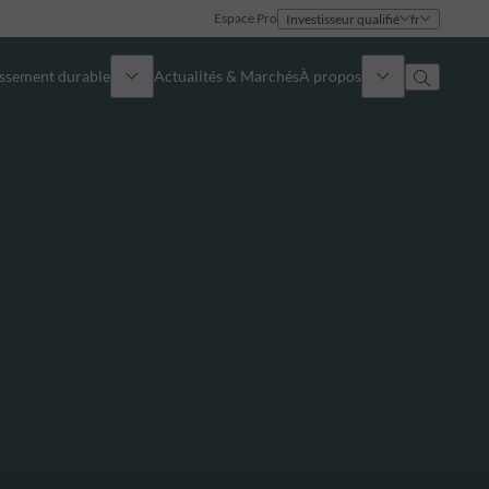
Espace Pro
Investisseur qualifié
fr
issement durable
Actualités & Marchés
À propos
Présentation
Identité
Approche
Gouvernance
Publications
Notre équipe commerciale
Nos bureaux
Nous contacter