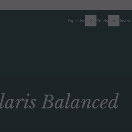
Expertise
Fonds
Invest
Vue d’ensemble
Tous les fonds
Actions
Sélection de fonds
Obligations
Comment souscrire ?
ris Balanced
Multi-Actifs
ETF actifs
Private Assets