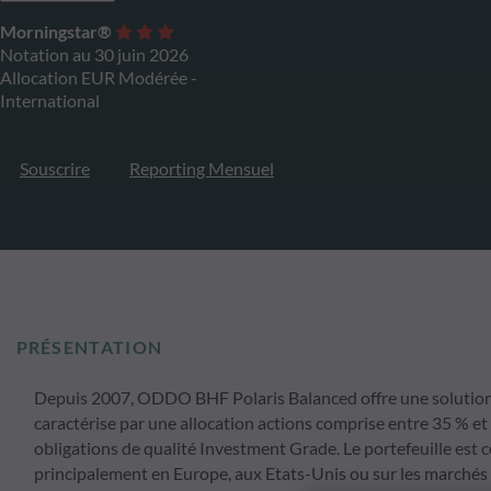
Morningstar®
Notation au 30 juin 2026
Allocation EUR Modérée -
International
Souscrire
Reporting Mensuel
PRÉSENTATION
Depuis 2007, ODDO BHF Polaris Balanced offre une solution d'
caractérise par une allocation actions comprise entre 35 % et
obligations de qualité Investment Grade. Le portefeuille est
principalement en Europe, aux Etats-Unis ou sur les marchés 