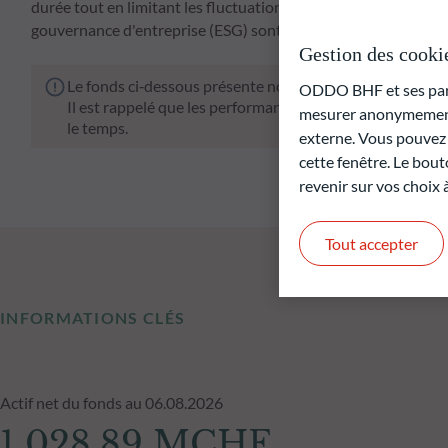
durée tout en limitant les fluctuations de marché. Dans le m
gouvernance d'entreprise (ESG) sont pleinement pris en comp
Gestion des cooki
Le fonds ci‑dessous présente notamment un risque de pe
ODDO BHF et ses parte
Il est rappelé que les performances passées ne préjugen
mesurer anonymement 
le temps.
externe. Vous pouvez a
cette fenêtre. Le bout
revenir sur vos choix
Tout accepter
INFORMATIONS CLÉS
Actif net du fonds au 06.08.2026
1 028,89 MCHF