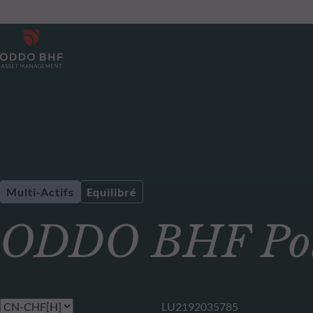
Multi-Actifs
Equilibré
ODDO BHF Pola
LU2192035785