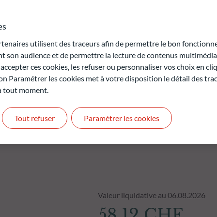
ême temps, les critères environnementaux, sociaux et de
te dans le processus d'investissement.
es
rte en capital.
naires utilisent des traceurs afin de permettre le bon fonctionne
t pas des performances futures et ne sont pas constantes dans
son audience et de permettre la lecture de contenus multimédias
ccepter ces cookies, les refuser ou personnaliser vos choix en cli
on Paramétrer les cookies met à votre disposition le détail des tr
 à tout moment.
Tout refuser
Paramétrer les cookies
Valeur liquidative au 06.08.2026
58,12 CHF