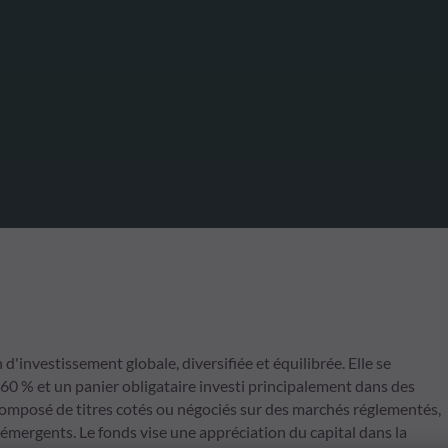
investissement globale, diversifiée et équilibrée. Elle se
 60 % et un panier obligataire investi principalement dans des
 composé de titres cotés ou négociés sur des marchés réglementés,
émergents. Le fonds vise une appréciation du capital dans la