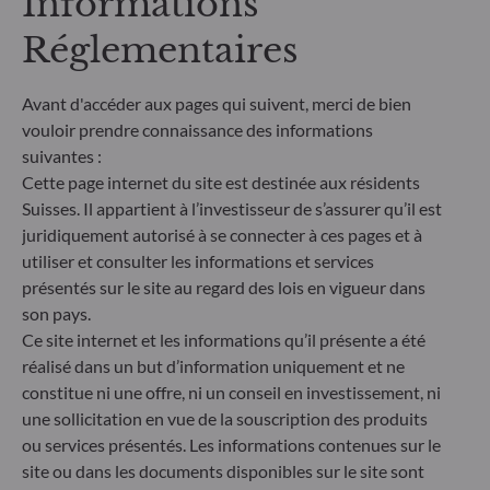
Informations
comparable et davantage compréhensible par les
investisseurs finaux. Article 6 : L'équipe de gestion
Réglementaires
ne prend pas en compte les risques de durabilité ou
les effets négatifs des décisions d'investissement
Avant d'accéder aux pages qui suivent, merci de bien
sur les facteurs de durabilité dans le processus de
décision d'investissement. Article 8 : L'équipe de
vouloir prendre connaissance des informations
gestion traite les risques de durabilité en intégrant
suivantes :
des critères ESG (Environnement et/ou Social et/ou
Cette page internet du site est destinée aux résidents
Gouvernance) dans son processus de décision
Suisses. Il appartient à l’investisseur de s’assurer qu’il est
d'investissement. Article 9 : L'équipe de gestion suit
juridiquement autorisé à se connecter à ces pages et à
un objectif d'investissement durable strict qui
utiliser et consulter les informations et services
contribue de manière significative aux défis de la
présentés sur le site au regard des lois en vigueur dans
transition écologique, et traite les risques de
durabilité par le biais de notations fournies par le
son pays.
fournisseur externe de données ESG de la société
Ce site internet et les informations qu’il présente a été
de gestion
réalisé dans un but d’information uniquement et ne
constitue ni une offre, ni un conseil en investissement, ni
une sollicitation en vue de la souscription des produits
ou services présentés. Les informations contenues sur le
site ou dans les documents disponibles sur le site sont