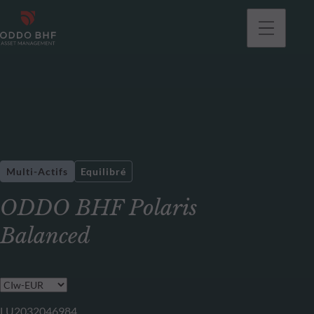
Multi-Actifs
Equilibré
ODDO BHF Polaris
Balanced
LU2032046984