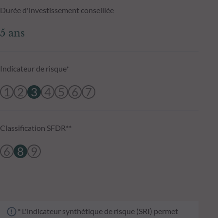
Durée d'investissement conseillée
5 ans
Indicateur de risque*
1
2
3
4
5
6
7
Classification SFDR**
6
8
9
* L'indicateur synthétique de risque (SRI) permet