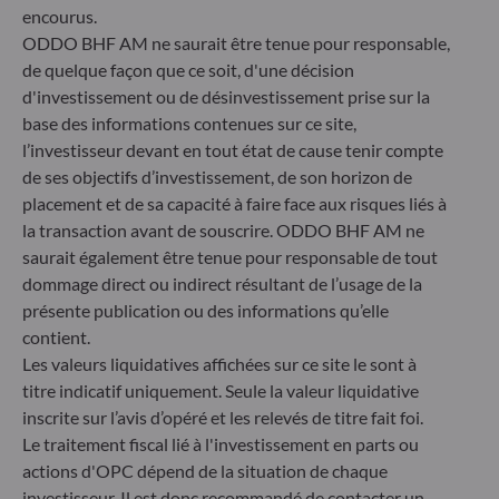
encourus.
Herzogstraße 15
ODDO BHF AM ne saurait être tenue pour responsable,
40217 Düsseldorf
Allemagne
de quelque façon que ce soit, d'une décision
d'investissement ou de désinvestissement prise sur la
+49 (0) 211 239 24 01
base des informations contenues sur ce site,
l’investisseur devant en tout état de cause tenir compte
Gallusanlage 8
60329 Frankfurt am Main
de ses objectifs d’investissement, de son horizon de
Allemagne
placement et de sa capacité à faire face aux risques liés à
la transaction avant de souscrire. ODDO BHF AM ne
+49 (0) 69 920 50 0
Société de Gestion de Portefeuille agréée par la
saurait également être tenue pour responsable de tout
Bundesanstalt für Finanzdienstleistungsaufsicht (« BaFin »)
dommage direct ou indirect résultant de l’usage de la
Enregistrement commercial : HRB 11971 tribunal local de
présente publication ou des informations qu’elle
Düsseldorf
contient.
Les valeurs liquidatives affichées sur ce site le sont à
titre indicatif uniquement. Seule la valeur liquidative
ODDO BHF Asset Management LUX
inscrite sur l’avis d’opéré et les relevés de titre fait foi.
6, rue Gabriel Lippmann
Le traitement fiscal lié à l'investissement en parts ou
L-5365 Munsbach
actions d'OPC dépend de la situation de chaque
Luxembourg
investisseur. Il est donc recommandé de contacter un