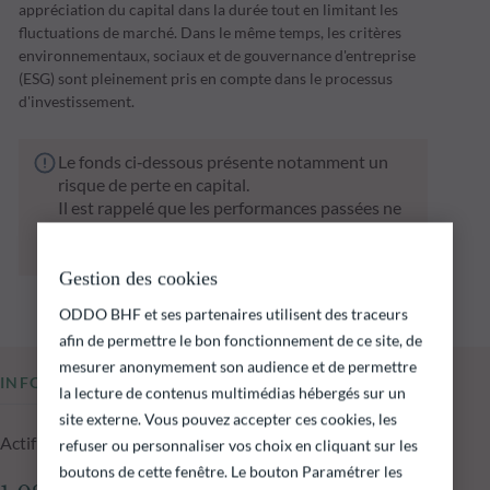
appréciation du capital dans la durée tout en limitant les
fluctuations de marché. Dans le même temps, les critères
environnementaux, sociaux et de gouvernance d'entreprise
(ESG) sont pleinement pris en compte dans le processus
d'investissement.
Le fonds ci‑dessous présente notamment un
risque de perte en capital.
Il est rappelé que les performances passées ne
préjugent pas des performances futures et ne
sont pas constantes dans le temps.
Gestion des cookies
ODDO BHF et ses partenaires utilisent des traceurs
afin de permettre le bon fonctionnement de ce site, de
mesurer anonymement son audience et de permettre
INFORMATIONS CLÉS
la lecture de contenus multimédias hébergés sur un
site externe. Vous pouvez accepter ces cookies, les
Actif net du fonds au 06.08.2026
refuser ou personnaliser vos choix en cliquant sur les
boutons de cette fenêtre. Le bouton Paramétrer les