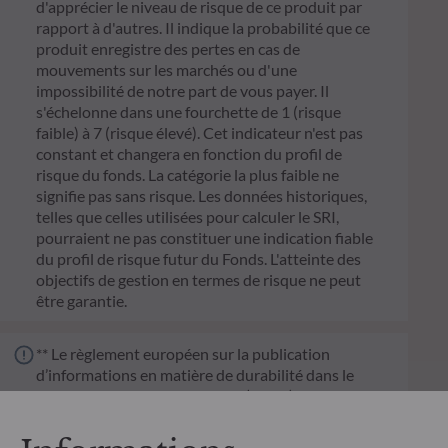
d'apprécier le niveau de risque de ce produit par
rapport à d'autres. Il indique la probabilité que ce
produit enregistre des pertes en cas de
mouvements sur les marchés ou d'une
impossibilité de notre part de vous payer. Il
s'échelonne dans une fourchette de 1 (risque
faible) à 7 (risque élevé). Cet indicateur n'est pas
constant et changera en fonction du profil de
risque du fonds. La catégorie la plus faible ne
signifie pas sans risque. Les données historiques,
telles que celles utilisées pour calculer le SRI,
pourraient ne pas constituer une indication fiable
du profil de risque futur du Fonds. L'atteinte des
objectifs de gestion en termes de risque ne peut
être garantie.
** Le règlement européen sur la publication
d’informations en matière de durabilité dans le
secteur des services financiers (SFDR) est un
ensemble de règles européennes visant à rendre le
profil de durabilité des fonds transparent, plus